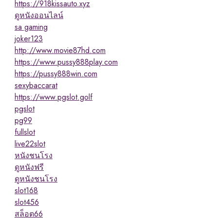
https://918kissauto.xyz
ดูหนังออนไลน์
sa gaming
joker123
http://www.movie87hd.com
https://www.pussy888play.com
https://pussy888win.com
sexybaccarat
https://www.pgslot.golf
pgslot
pg99
fullslot
live22slot
หนังชนโรง
ดูหนังฟรี
ดูหนังชนโรง
slot168
slot456
สล็อต66