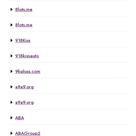
8lots.me
8lots.me
918Kiss
918kissauto
9kpluss.com
a9a9.org
a9a9.org
ABA
ABAGroup2