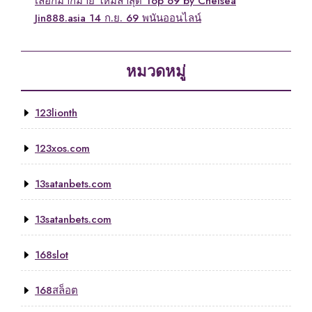
เลือกมากมาย ใหม่ล่าสุด Top 69 by Chelsea
Jin888.asia 14 ก.ย. 69 พนันออนไลน์
หมวดหมู่
123lionth
123xos.com
13satanbets.com
13satanbets.com
168slot
168สล็อต