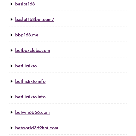
baslot168
baslot168bet.com/
bbp168.me
betboxclubs.com
betflixtikto
betflixtikto.info
betflixtikto.info
betwin6666.com
betworld369hot.com