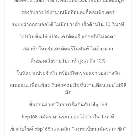
ใช้เทคโนโลยีการเข้ารหัสระดับ SSL เพื่อปกป้องข้อมูล
รองรับการใช้งานบนมือถือและก็คอมพิวเตอร์
ระบบฝากถอนออโต้ ไม่มีอย่างต่ำ เร็วด้านใน 10 วินาที
โปรโมชั่น bbp168 เครดิตฟรี แจกจริงไม่จกตา
สมาชิกใหม่รับเครดิตฟรีในทันที ไม่ต้องฝาก
คืนยอดเสียรายสัปดาห์ สูงสุดถึง 10%
โบนัสฝากประจำวัน พร้อมกิจกรรมแจกของรางวัล
เสนอแนะเพื่อนพ้อง รับค่าคอมมิชชั่นรายเดือนแบบไม่มีลิ
มิต
ขั้นตอนง่ายๆในการเริ่มต้นกับ bbp168
bbp168 สมัคร ผ่านระบบออโต้ข้างใน 1 นาที
เข้าเว็บไซต์ bbp168 และคลิก “ลงทะเบียนสมัครสมาชิก”