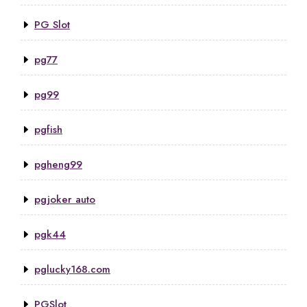
PG Slot
pg77
pg99
pgfish
pgheng99
pgjoker auto
pgk44
pglucky168.com
PGSlot