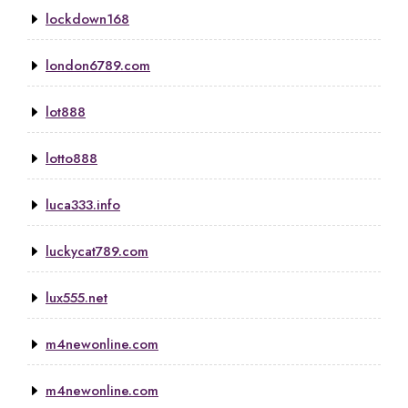
lockdown168
london6789.com
lot888
lotto888
luca333.info
luckycat789.com
lux555.net
m4newonline.com
m4newonline.com