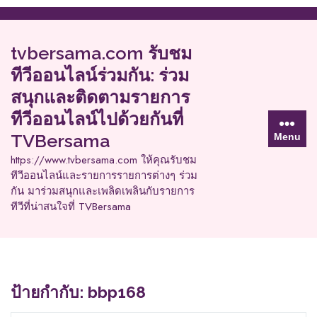
Skip
to
content
tvbersama.com รับชม
ทีวีออนไลน์ร่วมกัน: ร่วม
สนุกและติดตามรายการ
ทีวีออนไลน์ไปด้วยกันที่
TVBersama
Menu
https://www.tvbersama.com ให้คุณรับชม
ทีวีออนไลน์และรายการรายการต่างๆ ร่วม
กัน มาร่วมสนุกและเพลิดเพลินกับรายการ
ทีวีที่น่าสนใจที่ TVBersama
ป้ายกำกับ:
bbp168