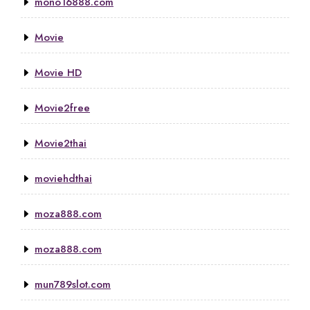
mono16888.com
Movie
Movie HD
Movie2free
Movie2thai
moviehdthai
moza888.com
moza888.com
mun789slot.com