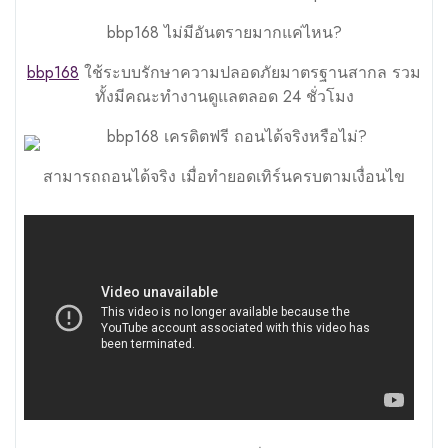
bbp168 ไม่มีอันตรายมากแค่ไหน?
bbp168
ใช้ระบบรักษาความปลอดภัยมาตรฐานสากล รวม
ทั้งมีคณะทำงานดูแลตลอด 24 ชั่วโมง
bbp168 เครดิตฟรี ถอนได้จริงหรือไม่?
สามารถถอนได้จริง เมื่อทำยอดเทิร์นครบตามเงื่อนไข