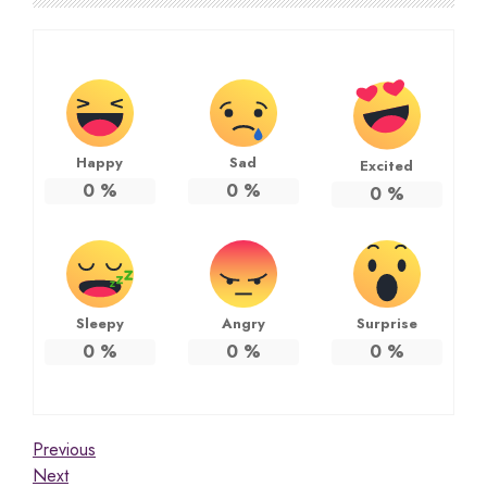
Happy
Sad
Excited
0
%
0
%
0
%
Sleepy
Angry
Surprise
0
%
0
%
0
%
แนะแนว
Previous
Previous
Post
Next
Next