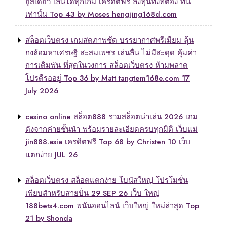
ยูสเดียว เล่นได้ทุกเกม เครดิตฟรี ลงทุนทั้งที่ต้อง ที่นี่
เท่านั้น Top 43 by Moses hengjing168d.com
สล็อตเว็บตรง เกมสดภาพชัด บรรยากาศพรีเมียม ลุ้น
กงล้อมหาเศรษฐี สะสมเพชร เล่นลื่น ไม่มีสะดุด คุ้มค่า
การเดิมพัน ที่สุดในวงการ สล็อตเว็บตรง ห้ามพลาด
โปรดีรออยู่ Top 36 by Matt tangtem168e.com 17
July 2026
casino online สล็อต888 รวมสล็อตน่าเล่น 2026 เกม
ดังจากค่ายชั้นนำ พร้อมรายละเอียดครบทุกมิติ เว็บแม่
jin888.asia เครดิตฟรี Top 68 by Christen 10 เว็บ
แตกง่าย JUL 26
สล็อตเว็บตรง สล็อตแตกง่าย โบนัสใหญ่ โปรโมชั่น
เพียบสำหรับสายปั่น 29 SEP 26 เว็บ ใหญ่
188bets4.com พนันออนไลน์ เว็บใหญ่ ใหม่ล่าสุด Top
21 by Shonda