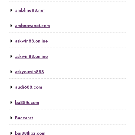
ambfine88.net
ambnovabet.com
askwin88.online
askwin88.online
askyouwin888
audi688.com
ba88th.com
Baccarat
baj88thbz.com