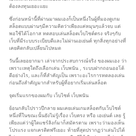
ต้องลงทุนเยอะแยะ
ซึ่งก่อนหน้านี้ที่ผ่านมาผมเองก็เป็นหนึ่งในผู้ที่มองดูเกม
สล็อตแบบผ่านๆมีความคิดว่าเพียงแค่หมุนๆแล้วจบ แต่
พอใช้ได้โอกาส ทดสอบเล่นสล็อตเว็บไซต์ตรง จริงๆกับ
เว็บที่มีระบบระเบียบดีและไม่ผ่านเอเย่นต์ ทุกสิ่งทุกอย่างที่
เคยคิดกลับเปลี่ยนไปหมด
วันนี้เลยอยากมา เล่าจากประสบการณ์จริง ของผมเอง ว่า
เพราะเหตุใดถึงเลือกเล่น เว็บพนัน , ระบบฝากถอนออโต้
ดีอย่างไร, และก็ที่สำคัญเป็น เพราะอะไรการทดลองเล่น
ก่อนถึงสำคัญมากสำหรับผู้ที่อยากเริ่มเล่นสล็อต
จุดเริ่มแรกของผมกับ เว็บไซต์ เว็บพนัน
ย้อนกลับไปราวปีกลาย ผมเคยเล่นเกมสล็อตกับเว็บไซต์
หนึ่งที่ในขณะนั้นยังไม่รู้เรื่อง เว็บตรง หรือ เอเย่นต์ เลย รู้
เพียงแค่ว่าผู้ใดแชร์ลิงก์มาก็สมัครตาม เพราะว่ามองเห็น
โปรแรง แจกเครดิตฟรีเยอะ ท้ายที่สุดปรากฏว่าเล่นไปได้