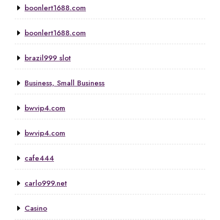
boonlert1688.com
boonlert1688.com
brazil999 slot
Business, Small Business
bwvip4.com
bwvip4.com
cafe444
carlo999.net
Casino