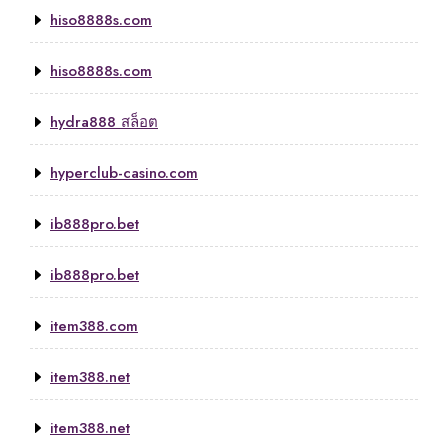
hiso8888s.com
hiso8888s.com
hydra888 สล็อต
hyperclub-casino.com
ib888pro.bet
ib888pro.bet
item388.com
item388.net
item388.net