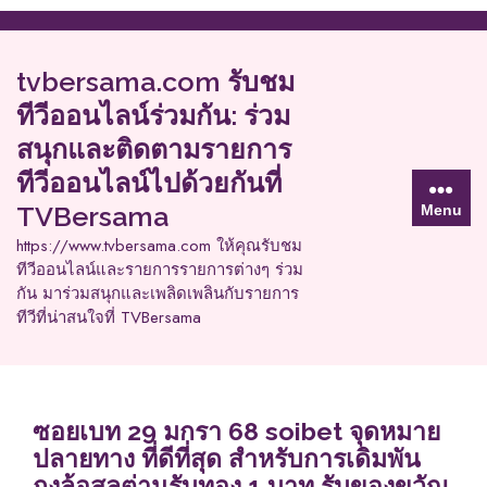
Skip
to
content
tvbersama.com รับชม
ทีวีออนไลน์ร่วมกัน: ร่วม
สนุกและติดตามรายการ
ทีวีออนไลน์ไปด้วยกันที่
TVBersama
Menu
https://www.tvbersama.com ให้คุณรับชม
ทีวีออนไลน์และรายการรายการต่างๆ ร่วม
กัน มาร่วมสนุกและเพลิดเพลินกับรายการ
ทีวีที่น่าสนใจที่ TVBersama
ซอยเบท 29 มกรา 68 soibet จุดหมาย
ปลายทาง ที่ดีที่สุด สำหรับการเดิมพัน
กงล้อสุลต่านรับทอง 1 บาท รับของขวัญ