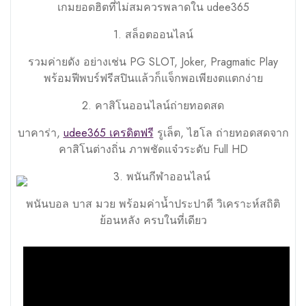
เกมยอดฮิตที่ไม่สมควรพลาดใน udee365
1. สล็อตออนไลน์
รวมค่ายดัง อย่างเช่น PG SLOT, Joker, Pragmatic Play
พร้อมฟีพบร์ฟรีสปินแล้วก็แจ็กพอเพียงตแตกง่าย
2. คาสิโนออนไลน์ถ่ายทอดสด
บาคาร่า,
udee365 เครดิตฟรี
รูเล็ต, ไฮโล ถ่ายทอดสดจาก
คาสิโนต่างถิ่น ภาพชัดแจ๋วระดับ Full HD
3. พนันกีฬาออนไลน์
พนันบอล บาส มวย พร้อมค่าน้ำประปาดี วิเคราะห์สถิติ
ย้อนหลัง ครบในที่เดียว