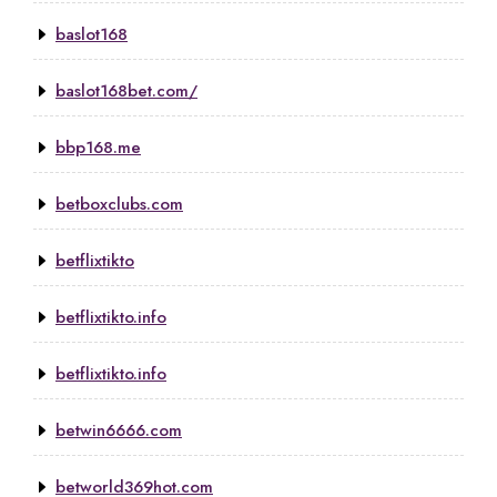
baslot168
baslot168bet.com/
bbp168.me
betboxclubs.com
betflixtikto
betflixtikto.info
betflixtikto.info
betwin6666.com
betworld369hot.com