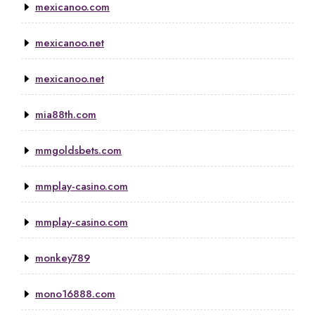
mexicanoo.com
mexicanoo.net
mexicanoo.net
mia88th.com
mmgoldsbets.com
mmplay-casino.com
mmplay-casino.com
monkey789
mono16888.com