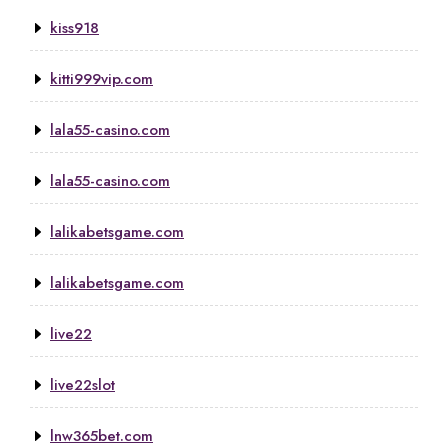
kiss918
kitti999vip.com
lala55-casino.com
lala55-casino.com
lalikabetsgame.com
lalikabetsgame.com
live22
live22slot
lnw365bet.com