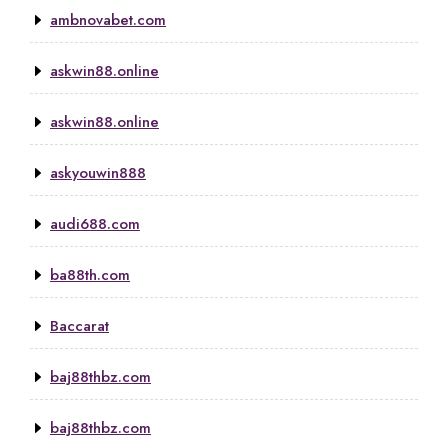
ambnovabet.com
askwin88.online
askwin88.online
askyouwin888
audi688.com
ba88th.com
Baccarat
baj88thbz.com
baj88thbz.com