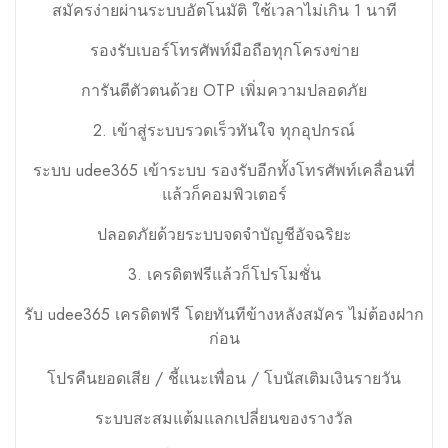
สมัครง่ายผ่านระบบอัตโนมัติ ใช้เวลาไม่เกิน 1 นาที
รองรับเบอร์โทรศัพท์มือถือทุกโครงข่าย
การันตีตัวตนด้วย OTP เพิ่มความปลอดภัย
2. เข้าสู่ระบบรวดเร็วทันใจ ทุกอุปกรณ์
ระบบ udee365 เข้าระบบ รองรับอีกทั้งโทรศัพท์เคลื่อนที่
แล้วก็คอมพิวเตอร์
ปลอดภัยด้วยระบบจดจำบัญชีอัจฉริยะ
3. เครดิตฟรีแล้วก็โปรโมชั่น
รับ udee365 เครดิตฟรี โดยทันทีข้างหลังสมัคร ไม่ต้องฝาก
ก่อน
โปรคืนยอดเสีย / ชี้แนะเพื่อน / โบนัสเติมเงินรายวัน
ระบบสะสมแต้มแลกเปลี่ยนของรางวัล