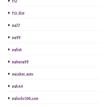
PG
PG Slot
pg77
pg99
pgfish
pgheng99
pgjoker auto
pgk44
pglucky168.com