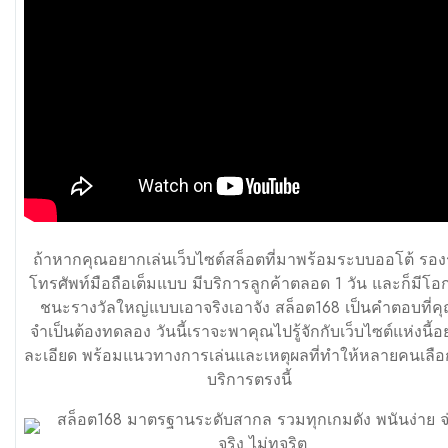
ถ้าหากคุณอยากเล่นเว็บไซต์สล็อตที่มาพร้อมระบบออโต้ รอง
โทรศัพท์มือถือเต็มแบบ มีบริการลูกค้าตลอด 1 วัน และก็มีโอ
ชนะรางวัลใหญ่แบบเอาจริงเอาจัง สล็อต168 เป็นคำตอบที่ค
จำเป็นต้องทดลอง วันนี้เราจะพาคุณไปรู้จักกับเว็บไซต์แห่งนี้อย
ละเอียด พร้อมแนวทางการเล่นและเหตุผลที่ทำให้หลายคนเลือ
บริการตรงนี้
สล็อต168 มาตรฐานระดับสากล รวมทุกเกมดัง พนันง่าย จ
จริง ไม่ทุจริต