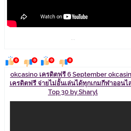
…
0
0
0
0
okcasino เครดิตฟรี 6 September okcasi
เครดิตฟรี จ่ายไม่อั้นเล่นได้ทุกเกมกีฬาออนไล
Top 30 by Sharyl