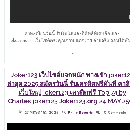
ลงทะเบียนวันนี้ รับโบนัสและก็สิทธิพิเศษอีกเยอะ
okcasino — เว็บไซต์ตรงคุณภาพ แตกง่าย จ่ายจริง ถอนได้ทัน
…
Joker123 เว็บไซต์แจกหนัก ทางเข้า joker1
ล่าสุด 2025 สมัครวันนี้ รับเครดิตฟรีทันที คาส
เว็บใหญ่ joker123 เครดิตฟรี Top 74 by
Charles joker123 Joker123.org 24 MAY 2
27 พฤษภาคม 2025
Philip Roberts
0 Comments