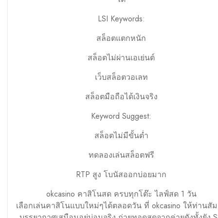
LSI Keywords:
สล็อตแตกหนัก
สล็อตไม่ผ่านเอเย่นต์
เว็บสล็อตวอเลท
สล็อตมือถือได้เงินจริง
Keyword Suggest:
สล็อตไม่มีขั้นต่ำ
ทดลองเล่นสล็อตฟรี
RTP สูง โบนัสออกบ่อยมาก
okcasino คาสิโนสด ครบทุกโต๊ะ ไลฟ์สด 1 วัน
เลือกเล่นคาสิโนแบบใหม่ๆได้ตลอดวัน ที่ okcasino ให้ท่านสัม
บรรยากาศเสมือนอยู่บ่อนจริง ถ่ายทอดสดจากค่ายดังทั้งยัง 