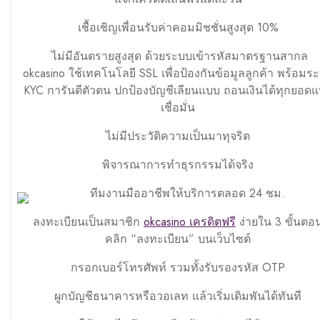
เชื้อเชิญเพื่อนรับค่าคอมมิชชั่นสูงสุด 10%
️ ไม่มีอันตรายสูงสุด ด้วยระบบเข้ารหัสมาตรฐานสากล
okcasino ใช้เทคโนโลยี SSL เพื่อป้องกันข้อมูลลูกค้า พร้อมร
KYC การันตีตัวตน ปกป้องบัญชีเลียนแบบ ถอนเงินได้ทุกยอด
เชื่อมั่น
ไม่มีประวัติความเป็นมาทุจริต
พิจารณาการทำธุรกรรมได้จริง
ทีมงานมืออาชีพให้บริการตลอด 24 ชม.
ลงทะเบียนเป็นสมาชิก
okcasino เครดิตฟรี
ง่ายใน 3 ขั้นตอ
คลิก “ลงทะเบียน” บนเว็บไซต์
กรอกเบอร์โทรศัพท์ รวมทั้งรับรองรหัส OTP
ผูกบัญชีธนาคารหรือวอเลท แล้วเริ่มเดิมพันได้ทันที