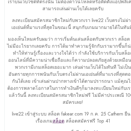
เราบนเว็บไซต์ที่ตรงนั้น ไม่ต้องดาวน์โหลดหรือติดตั้งแอปพลิเ
สามารถเล่นผ่านเว็บได้เลยครับ
ลงทะเบียนสมัครสมาชิกใหม่กับพวกเรา live22 เว็บตรงไม่ผ่
เอเย่นต์ที่มาแรงที่สุดในขณะนี้ สนุกกับเกมมากมายได้ในทันท
มองเห็นไหมครับผมว่า การเริ่มต้นเล่นสล็อตกับพวกเรา สล็อต 
ไม่มีอะไรยากเลยครับ การได้มาทำความรู้จักกับเรามากขึ้นก็น
ทำให้ท่านรู้เรื่องและวางใจได้ว่า กำลังใช้บริการกับเว็บสล็อ
ออนไลน์ที่มีความน่าเชื่อถือและก็ความปลอดภัยสูงด้วยเหมือน
พวกเรามีเกมสล็อตเยอะมาก เล่นผ่านเว็บได้ในทันที ไม่เป็น
อันตรายทุกการพนันกับเว็บตรงไม่ผ่านเอเย่นต์ที่มาแรงที่สุดตอน
กันได้เลย เข้าเล่นผ่านปากทางเข้าได้ตามปรารถนา แม้คุณไ
ต้องการพลาดโอกาสในการทำเงินดีๆก็มาลงทะเบียนใหม่กับเร
แล้ววันนี้ ลงทะเบียนสมัครสมาชิกใหม่ฟรี ไม่มีค่าประเพณี 1
สมัครเลย!
live22 เข้าสู่ระบบ สล็อต fakear.com 19 ก.ค. 25 Cathern ยืน
เรื่องเกม
สล็อต
สล็อตสมัครฟรี Top 41