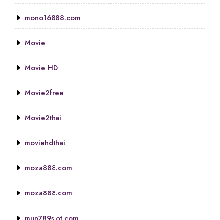
mono16888.com
Movie
Movie HD
Movie2free
Movie2thai
moviehdthai
moza888.com
moza888.com
mun789slot.com