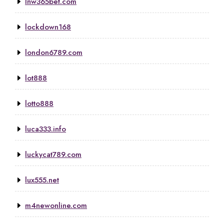
lnw365bet.com
lockdown168
london6789.com
lot888
lotto888
luca333.info
luckycat789.com
lux555.net
m4newonline.com