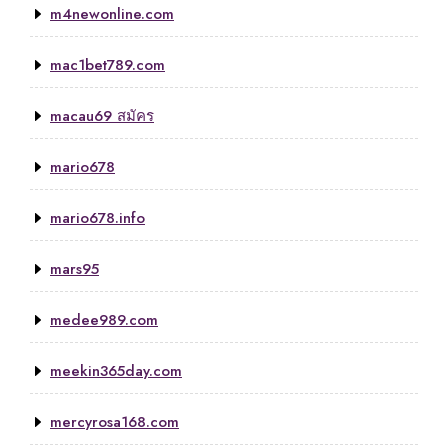
m4newonline.com
mac1bet789.com
macau69 สมัคร
mario678
mario678.info
mars95
medee989.com
meekin365day.com
mercyrosa168.com