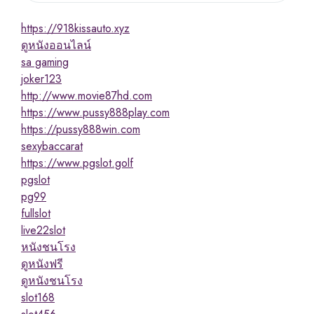
https://918kissauto.xyz
ดูหนังออนไลน์
sa gaming
joker123
http://www.movie87hd.com
https://www.pussy888play.com
https://pussy888win.com
sexybaccarat
https://www.pgslot.golf
pgslot
pg99
fullslot
live22slot
หนังชนโรง
ดูหนังฟรี
ดูหนังชนโรง
slot168