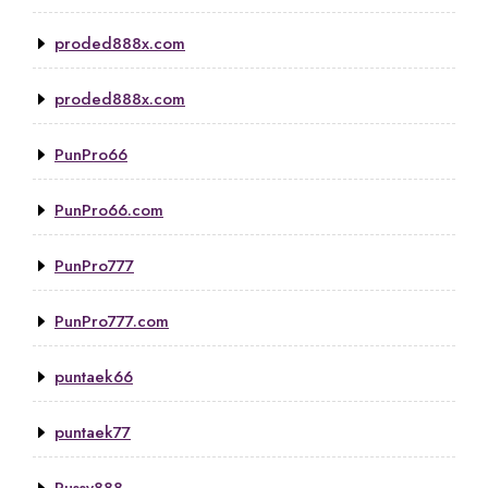
proded888x.com
proded888x.com
PunPro66
PunPro66.com
PunPro777
PunPro777.com
puntaek66
puntaek77