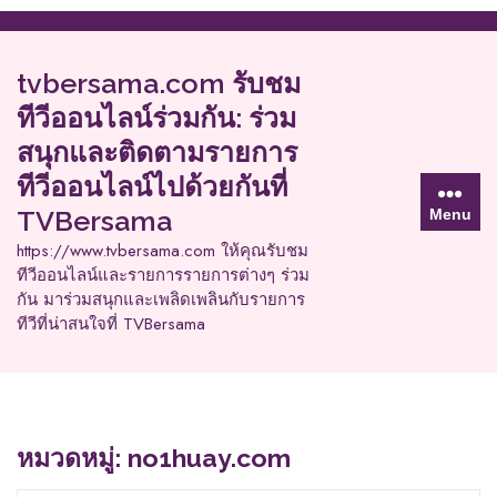
Skip
to
content
tvbersama.com รับชม
ทีวีออนไลน์ร่วมกัน: ร่วม
สนุกและติดตามรายการ
ทีวีออนไลน์ไปด้วยกันที่
TVBersama
Menu
https://www.tvbersama.com ให้คุณรับชม
ทีวีออนไลน์และรายการรายการต่างๆ ร่วม
กัน มาร่วมสนุกและเพลิดเพลินกับรายการ
ทีวีที่น่าสนใจที่ TVBersama
หมวดหมู่:
no1huay.com