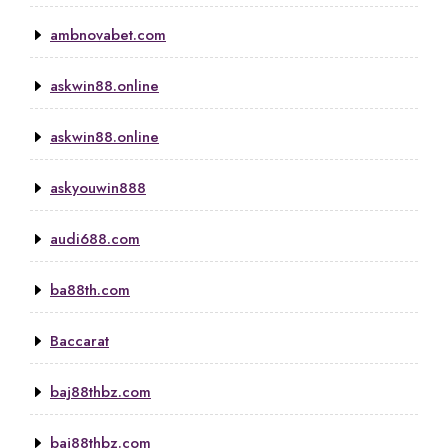
ambnovabet.com
askwin88.online
askwin88.online
askyouwin888
audi688.com
ba88th.com
Baccarat
baj88thbz.com
baj88thbz.com