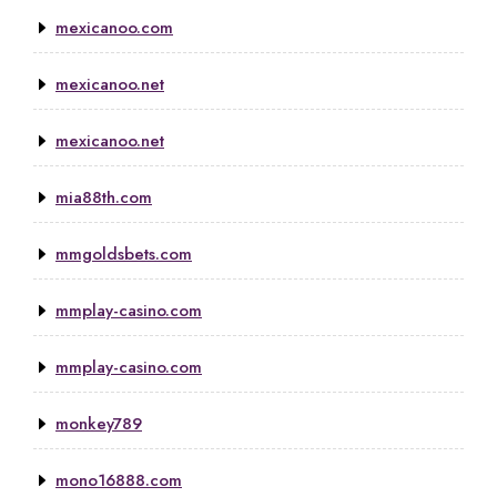
mexicanoo.com
mexicanoo.net
mexicanoo.net
mia88th.com
mmgoldsbets.com
mmplay-casino.com
mmplay-casino.com
monkey789
mono16888.com