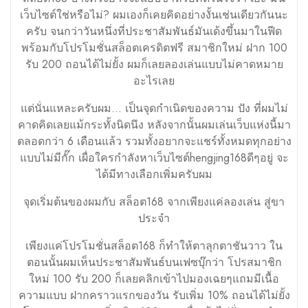
เว็บไซต์ใช่หรือไม่? ผมเองก็เคยคิดอย่างงั้นเช่นเดียวกันนะ
ครับ จนกว่าวันหนึ่งที่ประชาสัมพันธ์มันเด้งขึ้นมาในฟีด
พร้อมกับโปรโมชั่นสล็อตเครดิตฟรี สมาชิกใหม่ ฝาก 100
รับ 200 ถอนได้ไม่ยั้ง ผมก็เลยลองเล่นแบบไม่คาดหมาย
อะไรเลย
แต่นั่นแหละครับผม… เป็นจุดกำเนิดของความ ปัง ที่ผมไม่
คาดคิดเลยแม้กระทั้งนิดนึง หลังจากนั้นผมเล่นเว็บแห่งนี้มา
ตลอดกว่า 6 เดือนแล้ว รวมทั้งอยากจะแชร์ทั้งหมดทุกอย่าง
แบบไม่มีกั๊ก เผื่อใครกำลังหาเว็บไซต์hengjing168ดีๆอยู่ จะ
ได้มีทางเลือกเพิ่มครับผม
จุดเริ่มต้นของผมกับ สล็อต168 จากเพียงแค่ลองเล่น สู่ขา
ประจำ
เพียงแค่โปรโมชั่นสล็อต168 ก็ทำให้ตาลุกตาชันวาว ใน
ตอนนั้นผมเห็นประชาสัมพันธ์บนเฟซบุ๊กว่า โปรสมาชิก
ใหม่ 100 รับ 200 ก็เลยคลิกเข้าไปมองเฉยๆแถมมีเนื้อ
ความแบบ ฝากคราวแรกของวัน รับเพิ่ม 10% ถอนได้ไม่ยั้ง