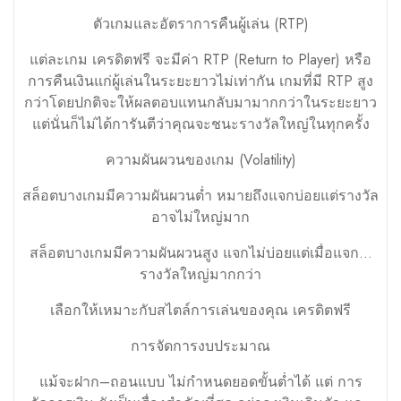
ตัวเกมและอัตราการคืนผู้เล่น (RTP)
แต่ละเกม เครดิตฟรี จะมีค่า RTP (Return to Player) หรือ
การคืนเงินแก่ผู้เล่นในระยะยาวไม่เท่ากัน เกมที่มี RTP สูง
กว่าโดยปกติจะให้ผลตอบแทนกลับมามากกว่าในระยะยาว
แต่นั่นก็ไม่ได้การันตีว่าคุณจะชนะรางวัลใหญ่ในทุกครั้ง
ความผันผวนของเกม (Volatility)
สล็อตบางเกมมีความผันผวนต่ำ หมายถึงแจกบ่อยแต่รางวัล
อาจไม่ใหญ่มาก
สล็อตบางเกมมีความผันผวนสูง แจกไม่บ่อยแต่เมื่อแจก…
รางวัลใหญ่มากกว่า
เลือกให้เหมาะกับสไตล์การเล่นของคุณ เครดิตฟรี
การจัดการงบประมาณ
แม้จะฝาก–ถอนแบบ ไม่กำหนดยอดขั้นต่ำได้ แต่ การ