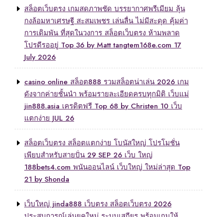
สล็อตเว็บตรง เกมสดภาพชัด บรรยากาศพรีเมียม ลุ้น
กงล้อมหาเศรษฐี สะสมเพชร เล่นลื่น ไม่มีสะดุด คุ้มค่า
การเดิมพัน ที่สุดในวงการ สล็อตเว็บตรง ห้ามพลาด
โปรดีรออยู่ Top 36 by Matt tangtem168e.com 17
July 2026
casino online สล็อต888 รวมสล็อตน่าเล่น 2026 เกม
ดังจากค่ายชั้นนำ พร้อมรายละเอียดครบทุกมิติ เว็บแม่
jin888.asia เครดิตฟรี Top 68 by Christen 10 เว็บ
แตกง่าย JUL 26
สล็อตเว็บตรง สล็อตแตกง่าย โบนัสใหญ่ โปรโมชั่น
เพียบสำหรับสายปั่น 29 SEP 26 เว็บ ใหญ่
188bets4.com พนันออนไลน์ เว็บใหญ่ ใหม่ล่าสุด Top
21 by Shonda
เว็บใหญ่ jinda888 เว็บตรง สล็อตเว็บตรง 2026
ประสบการณ์เล่นยุคใหม่ ระบบเสถียร พร้อมเกมให้