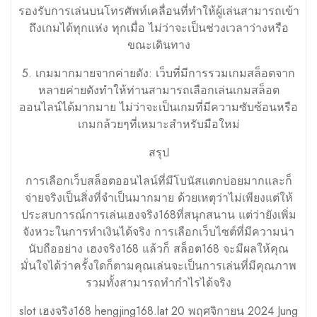
รองรับการเล่นบนโทรศัพท์เคลื่อนที่ทำให้ผู้เล่นสามารถเข้า
ถึงเกมได้ทุกแห่ง ทุกเมื่อ ไม่ว่าจะเป็นช่วงเวลาว่างหรือ
ขณะเดินทาง
5. เกมมากมายจากค่ายดัง: เว็บที่มีการรวมเกมสล็อตจาก
หลายค่ายดังทำให้ท่านสามารถเลือกเล่นเกมสล็อต
ออนไลน์ได้มากมาย ไม่ว่าจะเป็นเกมที่มีความซับซ้อนหรือ
เกมกล้วยๆที่เหมาะสำหรับมือใหม่
สรุป
การเลือกเว็บสล็อตออนไลน์ที่มีโบนัสแตกบ่อยมากและก็
จ่ายจริงเป็นสิ่งที่จำเป็นมากมาย ด้วยเหตุว่าไม่เพียงแต่ให้
ประสบการณ์การเล่นเฮงจริง168ที่สนุกสนาน แต่ว่ายังเพิ่ม
จังหวะในการทำเงินได้จริง การเลือกเว็บไซต์ที่มีความน่า
นับถืออย่าง เฮงจริง168 แล้วก็ สล็อต168 จะมีผลให้คุณ
มั่นใจได้ว่าครั้งใดก็ตามคุณเล่นจะเป็นการเล่นที่มีคุณภาพ
รวมทั้งสามารถทำกำไรได้จริง
slot เฮงจริง168 hengjing168.lat 20 พฤศจิกายน 2024 Jung