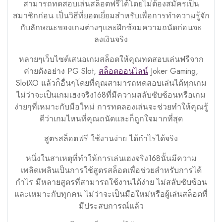
สามารถทดสอบเล่นสล็อตฟรีได้โดยไม่ต้องสมัครเป็น
สมาชิกก่อน เป็นวิธีที่ยอดเยี่ยมสำหรับเพื่อการทำความรู้จัก
กับลักษณะของเกมต่างๆและฝึกซ้อมความถนัดก่อนจะ
ลงเงินจริง
หลายๆเว็บไซต์เสนอเกมสล็อตให้คุณทดสอบเล่นฟรีจาก
ค่ายดังอย่าง PG Slot,
สล็อตออนไลน์
Joker Gaming,
SlotXO แล้วก็อื่นๆโดยที่คุณสามารถทดสอบเล่นได้ทุกเกม
ไม่ว่าจะเป็นเกมเฮงจริง168ที่มีความสลับซับซ้อนหรือเกม
ง่ายๆที่เหมาะกับมือใหม่ การทดลองเล่นจะช่วยทำให้คุณรู้
ดีว่าเกมไหนที่คุณถนัดและก็ถูกใจมากที่สุด
สูตรสล็อตฟรี ใช้งานง่าย ได้กำไรได้จริง
หนึ่งในสาเหตุที่ทำให้การเล่นเฮงจริง168นั้นมีความ
เพลิดเพลินเป็นการใช้สูตรสล็อตเพื่อช่วยสำหรับการได้
กำไร มีหลายสูตรที่สามารถใช้งานได้ง่าย ไม่สลับซับซ้อน
และเหมาะกับทุกคน ไม่ว่าจะเป็นมือใหม่หรือผู้เล่นสล็อตที่
มีประสบการณ์แล้ว