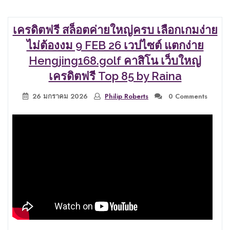
เครดิตฟรี สล็อตค่ายใหญ่ครบ เลือกเกมง่าย
ไม่ต้องงม 9 FEB 26 เวปไซต์ แตกง่าย
Hengjing168.golf คาสิโน เว็บใหญ่
เครดิตฟรี Top 85 by Raina
26 มกราคม 2026
Philip Roberts
0 Comments