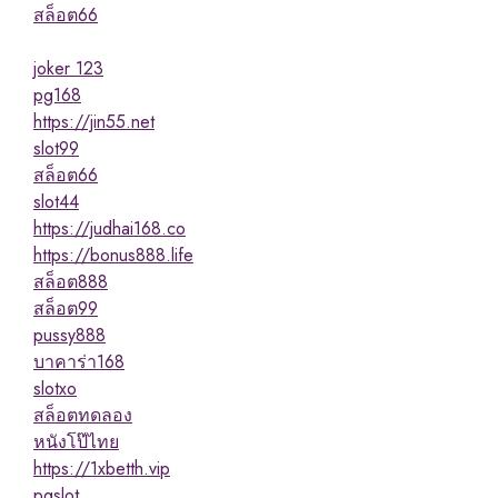
สล็อต66
joker 123
pg168
https://jin55.net
slot99
สล็อต66
slot44
https://judhai168.co
https://bonus888.life
สล็อต888
สล็อต99
pussy888
บาคาร่า168
slotxo
สล็อตทดลอง
หนังโป๊ไทย
https://1xbetth.vip
pgslot