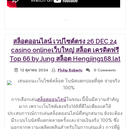
…
สล็อตออนไลน์ เวปไซต์ตรง 26 DEC 24
casino onlineเว็บใหญ่ สล็อต เครดิตฟรี
Top 66 by Jung สล็อต Hengjing168.lat
12 ตุลาคม 2024
Philip Roberts
0 Comments
เสนอแนะเว็บไซต์สล็อต โบนัสแตกบ่อยที่สุด จ่ายจริง
100%
การเลือกเล่น
สล็อตออนไลน์
ในขณะนี้นั้นมีความสำคัญ
มาก เพราะเว็บไซต์เฮงจริง168ที่ดีไม่เพียงแค่ให้
ประสบการณ์การเล่นสล็อตออนไลน์ที่สนุกสนาน ยังจะต้อง
มีระบบโบนัสที่แตกหลายครั้งและจ่ายเงินจริง 100% ซึ่ง
นอกจากความเพลิดเพลินสำหรับในการเล่นแล้ว การที่ผู้