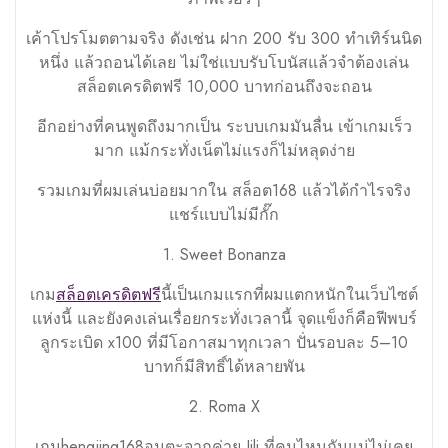
เค้าโปรโมตตามจริง ดังเช่น ฝาก 200 รับ 300 ทำเทิร์นนิด
หนึ่ง แล้วถอนได้เลย ไม่ใช่แบบรับโบนัสแล้วจำต้องเล่น
สล็อตเครดิตฟรี 10,000 บาทก่อนถึงจะถอน
อีกอย่างที่คนพูดถึงมากเป็น ระบบเกมมันลื่น เข้าเกมเร็ว
มาก แม้กระทั่งเน็ตไม่แรงก็ไม่หลุดง่าย
รวมเกมที่ผมเล่นบ่อยมากใน สล็อต168 แล้วได้กำไรจริง
แชร์แบบไม่มีกั๊ก
1. Sweet Bonanza
เกม
สล็อตเครดิตฟรี
นี้เป็นเกมแรกที่ผมแตกหนักในเว็บไซต์
แห่งนี้ และยังคงเล่นเรื่อยกระทั่งเวลานี้ จุดแข็งก็คือฟีพบร์
ลูกระเบิด x100 ที่มีโอกาสมาทุกเวลา ปั่นรอบละ 5–10
บาทก็มีสิทธิ์ได้หลายพัน
2. Roma X
เกมhengjing168อมตะจากค่าย Jili ที่คนไหนกันแน่ไม่เคย