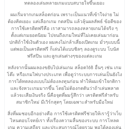
ทดลองเล่นหลายเกมแบบสบายใจขึ้นเยอะ
ผมเริ่มจากเกมสล็อตก่อน เพราะเป็นแนวที่เข้าใจง่าย ไม่
ต้องคิดเยอะ แค่เลือกเกม กดสปิน แล้วลุ้นผลลัพธ์ ข้อดีของ
การใช้เครดิตฟรีคือ เราสามารถลองหลายเกมได้จริง ๆ
ตั้งแต่เกมยอดนิยม ไปจนถึงเกมใหม่ที่ไม่เคยเล่นมาก่อน
ปกติถ้าใช้เงินตัวเอง ผมคงไม่กล้าเสี่ยงเปิดเกม มั่วๆแบบนี้
แต่พอเป็นเครดิตฟรี ก็เล่นได้แบบชิลๆ ลองดูระบบ โบนัส
ฟรีสปิน และลูกเล่นต่างๆของแต่ละเกม
หลังจากนั้นผมลองขยับไปเล่นเกม สล็อต168 อื่นๆ เช่น เกม
โต๊ะ หรือเกมไพ่บางประเภท เพื่อดูว่าระบบการเล่นเป็นยังไง
การได้ทดลองแบบไม่ต้องลงทุนก่อน ทำให้ผมเข้าใจกติกา
และจังหวะเกมมากขึ้น โดยไม่ต้องกดดันว่าถ้าเล่นพลาด
แล้วจะเสียเงินจริง นี่คือจุดที่ผมรู้สึกว่า เครดิตฟรีสำหรับ
สมาชิกใหม่ มีเวิร์กสุดๆ โดยเฉพาะสำหรับมือใหม่
สิ่งที่ผมชอบอีกอย่างคือ การใช้เครดิตฟรีช่วยให้เรารู้ว่าเว็บ
ไหนตอบโจทย์เรา ทั้งเรื่องความลื่นของระบบ การโหลด
เกม ความเสถียร และประสบการณ์โดยรวม พอได้ลองเล่น