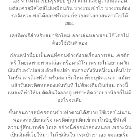
เอง ทำให้ได้ เรียนรู้ระบบ รู้แนวเกม และดูว่าเกมสล็อต
แต่ละค่ายมีสไตล์ไม่เหมือนกัน บางเกมเข้าไว บางเกมต้อง
รอจังหวะ พอได้ลองฟรีก่อน ก็ช่วยลดโอกาสพลาดไปได้
เยอะ
เครดิตฟรีสำหรับสมาชิกใหม่ ลองเล่นหลายเกมได้โดยไม่
ต้องใช้เงินตัวเอง
ก่อนหน้านี้ผมเป็นคนที่ค่อนข้างกังวลเรื่องการเล่น เครดิต
ฟรี โดยเฉพาะพวกสล็อตหรือคาสิโน เพราะไม่อยากควัก
เงินตัวเองไปลองแล้วเสียเปล่า จนกระทั่งวันหนึ่งผมเห็นโปร
โมชั่น เครดิตฟรีสำหรับสมาชิกใหม่ ที่ระบุชัดเจนว่า สมัคร
แล้วรับเครดิตทดลองเล่นทันที ไม่ต้องเติมเงินก่อน ตรงนี้
แหละที่ทำให้ผมตัดสินใจลองดู เพราะคิดว่าอย่างน้อยก็ไม่มี
อะไรจะเสีย
ขั้นตอนการสมัครค่อนข้างทำตามได้สบาย ใช้เวลาไม่นาน
พอลงทะเบียนเสร็จ เครดิตก็ถูกเติมเข้ามาในบัญชีทันที
ความรู้สึกแรกคือ โอเค อย่างนี้ค่อยน่าลองหน่อย เพราะมัน
เป็นเงินที่เว็บให้มา ไม่ใช่เงินในกระเป๋าเราเอง ผมเลยเริ่ม