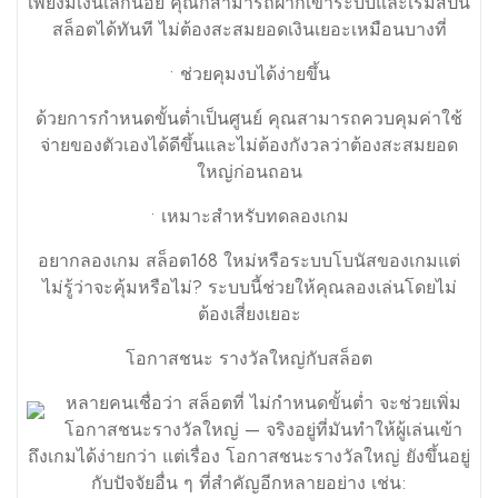
เพียงมีเงินเล็กน้อย คุณก็สามารถฝากเข้าระบบและเริ่มสปิน
สล็อตได้ทันที ไม่ต้องสะสมยอดเงินเยอะเหมือนบางที่
• ช่วยคุมงบได้ง่ายขึ้น
ด้วยการกำหนดขั้นต่ำเป็นศูนย์ คุณสามารถควบคุมค่าใช้
จ่ายของตัวเองได้ดีขึ้นและไม่ต้องกังวลว่าต้องสะสมยอด
ใหญ่ก่อนถอน
• เหมาะสำหรับทดลองเกม
อยากลองเกม สล็อต168 ใหม่หรือระบบโบนัสของเกมแต่
ไม่รู้ว่าจะคุ้มหรือไม่? ระบบนี้ช่วยให้คุณลองเล่นโดยไม่
ต้องเสี่ยงเยอะ
โอกาสชนะ รางวัลใหญ่กับสล็อต
หลายคนเชื่อว่า สล็อตที่ ไม่กำหนดขั้นต่ำ จะช่วยเพิ่ม
โอกาสชนะรางวัลใหญ่ — จริงอยู่ที่มันทำให้ผู้เล่นเข้า
ถึงเกมได้ง่ายกว่า แต่เรื่อง โอกาสชนะรางวัลใหญ่ ยังขึ้นอยู่
กับปัจจัยอื่น ๆ ที่สำคัญอีกหลายอย่าง เช่น: