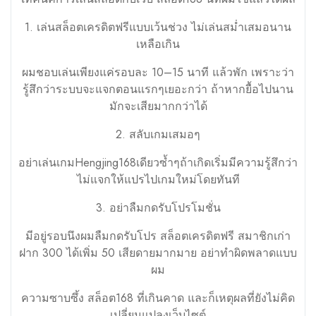
1. เล่นสล็อตเครดิตฟรีแบบเว้นช่วง ไม่เล่นสม่ำเสมอนาน
เหลือเกิน
ผมชอบเล่นเพียงแค่รอบละ 10–15 นาที แล้วพัก เพราะว่า
รู้สึกว่าระบบจะแจกตอนแรกๆเยอะกว่า ถ้าหากยื้อไปนาน
มักจะเสียมากกว่าได้
2. สลับเกมเสมอๆ
อย่าเล่นเกมHengjing168เดียวซ้ำๆถ้าเกิดเริ่มมีความรู้สึกว่า
ไม่แจกให้แปรไปเกมใหม่โดยทันที
3. อย่าลืมกดรับโปรโมชั่น
มีอยู่รอบนึงผมลืมกดรับโปร สล็อตเครดิตฟรี สมาชิกเก่า
ฝาก 300 ได้เพิ่ม 50 เสียดายมากมาย อย่าทำผิดพลาดแบบ
ผม
ความซาบซึ้ง สล็อต168 ที่เกินคาด และก็เหตุผลที่ยังไม่คิด
เปลี่ยนแปลงเว็บไซต์