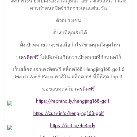
จัดการเงิน ยังเป็นเรื่องสำคัญที่สุด อย่าลงเงินเกินตัว และ
ควรกำหนดขีดจำกัดการเล่นแต่ละวัน
ตัวอย่างเช่น
• ตั้งงบที่คุณรับได้
• ตั้งเป้าหมายว่าจะพอเมื่อกำไร/ขาดทุนถึงจุดไหน
•
เครดิตฟรี
ไม่เดิมพันเกินกว่าเป้าหมายที่กำหนดไว้
เว็บสล็อตแจกเครดิตฟรี สล็อต168 Hengjing168.golf 6
March 2569 Raina คาสิโน สล็อต168 ที่ดีที่สุด Top 3
ขอขอบคุณเว็บ
เครดิตฟรี
https://rebrand.ly/hengjing168-golf
https://cutly.info/hengjing168-golf
https://bitt.to/4u4edy