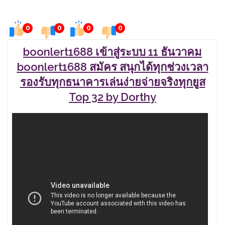
0
0
0
0
boonlert1688 เข้าสู่ระบบ 11 ธันวาคม
boonlert1688 สมัคร สนุกได้ทุกช่วงเวลา
รองรับทุกธนาคารเล่นง่ายจ่ายจริงทุกยูส
Top 32 by Dorthy