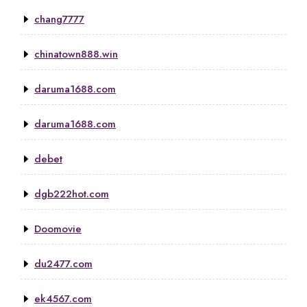
chang7777
chinatown888.win
daruma1688.com
daruma1688.com
debet
dgb222hot.com
Doomovie
du2477.com
ek4567.com