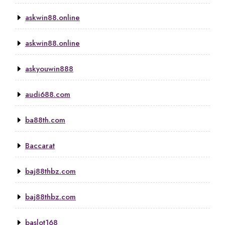
askwin88.online
askwin88.online
askyouwin888
audi688.com
ba88th.com
Baccarat
baj88thbz.com
baj88thbz.com
baslot168