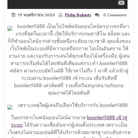
19 พฤศจิกายน 2025
Philip Roberts
0 Comments
boonlert1688 เป็นเว็บไซต์พนันออนไลน์ครบวงจรที่มา
แรงที่สุดในเวลานี้ เปิดให้บริการเกมคาสิโน สล็อต และ
ก็กีฬาออนไลน์จากค่ายชั้นหนึ่งระดับนานาชาติ จุดแข็งของ
เว็บไซต์เป็นระบบที่มีความเสถียรภาพ ไม่เป็นอันตราย ใช้
งานง่าย และรองรับการเล่นได้ทุกเครื่องไม้เครื่องมือ ผู้เล่น
สามารถเริ่มต้นได้โดยทันทีเพียงแค่กระทำ boonlert1688
สมัคร ผ่านระบบอัตโนมัติ ใช้เวลาไม่ถึง 1 นาที แล้วเข้าสู่
ระบบผ่าน boonlert1688 เข้าระบบ เพื่อรับสิทธิ์
boonlert1688 เครดิตฟรี รวมทั้งเริ่มสนุกสนานกับเกม
คุณภาพได้โดยทันที
เพราะเหตุใดผู้เล่นถึงเลือกใช้บริการกับ boonlert1688
ในบรรดาเว็บพนันออนไลน์มากมาย
boonlert1688 เข้าสู่
ระบบ
ได้รับความเชื่อมั่นจากผู้เล่นทั้งประเทศ เพราะเป็น
เว็บตรงไม่ผ่านเอเย่นต์ที่ให้บริการด้วยมาตรฐานระดับสากล