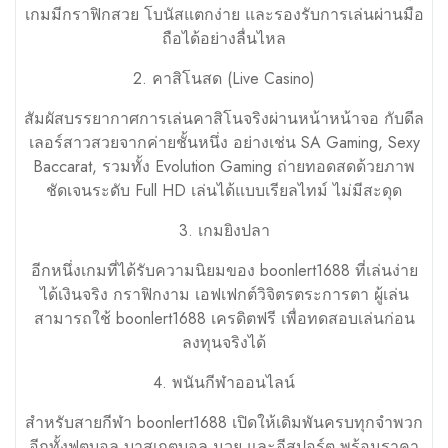
เกมมีกราฟิกสวย โบนัสแตกง่าย และรองรับการเล่นผ่านมือ
ถือได้อย่างลื่นไหล
2. คาสิโนสด (Live Casino)
สัมผัสบรรยากาศการเล่นคาสิโนจริงผ่านหน้าหน้าจอ กับดีล
เลอร์สาวสวยจากค่ายชั้นหนึ่ง อย่างเช่น SA Gaming, Sexy
Baccarat, รวมทั้ง Evolution Gaming ถ่ายทอดสดด้วยภาพ
ชัดเจนระดับ Full HD เล่นได้แบบเรียลไทม์ ไม่มีสะดุด
3. เกมยิงปลา
อีกหนึ่งเกมที่ได้รับความนิยมของ boonlert1688 ที่เล่นง่าย
ได้เงินจริง กราฟิกงาม เอฟเฟกต์วิจิตรตระการตา ผู้เล่น
สามารถใช้ boonlert1688 เครดิตฟรี เพื่อทดสอบเล่นก่อน
ลงทุนจริงได้
4. พนันกีฬาออนไลน์
สำหรับสายกีฬา boonlert1688 เปิดให้เดิมพันครบทุกจำพวก
อีกทั้งฟุตบอล บาสเกตบอล มวย และอีสปอร์ต พร้อมราคา