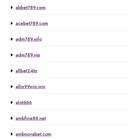
abbet789.com
acebet789.com
adm789.info
adm789.vip
allbet24hr
allin99win.win
alot666
ambfine88.net
ambnovabet.com