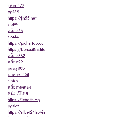
joker 123
pg168
https://jin55.net
slot99
สล็อต66
slot44
https://judhai168.co
https://bonus888.life
สล็อต888
สล็อต99
pussy888
บาคาร่า168
slotxo
สล็อตทดลอง
หนังโป๊ไทย
https://1xbetth.vip
pgslot
https://allbet24hr.win