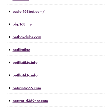
baslot168bet.com/
bbp168.me
betboxclubs.com
betflixtikto
betflixtikto.info
betflixtikto.info
betwin6666.com
betworld369hot.com