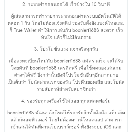
2. ระบบฝากถอนออโต้ เร็วข้างใน 10 วินาที
ผู้เล่นสามารถทำรายการฝากถอนผ่านระบบอัตโนมัติได้
ตลอด 1 วัน โดยไม่ต้องแจ้งสลิป รองรับทั้งยังแบงค์ไทยและ
ก็ True Wallet ทำให้การเล่นกับ boonlert1688 สะดวก เร็ว
ทันใจ แล้วก็ไม่มีอันตราย
3. โปรโมชั่นแรง แจกจริงทุกวัน
เมื่อลงทะเบียนใหม่กับ boonlert1688 สมัคร เสร็จ จะได้รับ
โดยทันที boonlert1688 เครดิตฟรี เพื่อใช้ทดลองเล่นเกม
ต่างๆได้ฟรี ยิ่งกว่านั้นยังมีโปรโมชั่นอื่นๆอีกมากมาย
เป็นต้นว่า โบนัสฝากแรกของวัน โปรคืนยอดเสีย และโบนัส
รายสัปดาห์สำหรับสมาชิกเก่า
4. รองรับทุกเครื่องใช้ไม้สอย ทุกแพลตฟอร์ม
boonlert1688 พัฒนาเว็บไซต์ให้รองรับอีกทั้งมือถือ แท็บเล็ต
แล้วก็คอมพิวเตอร์ โดยไม่ต้องดาวน์โหลดแอป สามารถ
เข้าเล่นได้ทันทีผ่านเว็บเบราว์เซอร์ ทั้งยังระบบ iOS และ