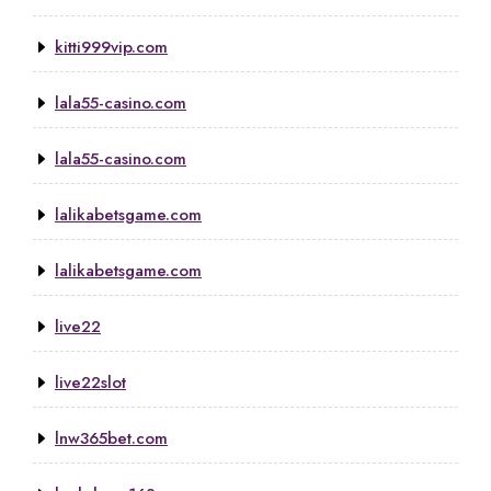
kitti999vip.com
lala55-casino.com
lala55-casino.com
lalikabetsgame.com
lalikabetsgame.com
live22
live22slot
lnw365bet.com