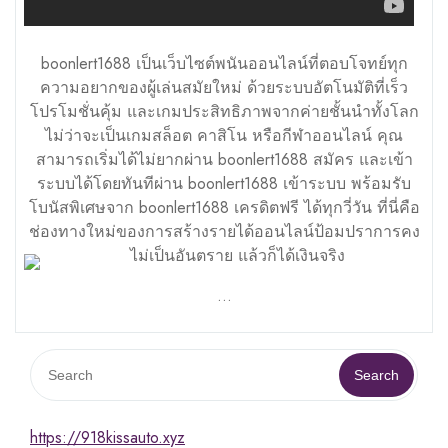
boonlert1688 เป็นเว็บไซต์พนันออนไลน์ที่ตอบโจทย์ทุก
ความอยากของผู้เล่นสมัยใหม่ ด้วยระบบอัตโนมัติที่เร็ว
โปรโมชั่นคุ้ม และเกมประสิทธิภาพจากค่ายชั้นนำทั้งโลก
ไม่ว่าจะเป็นเกมสล็อต คาสิโน หรือกีฬาออนไลน์ คุณ
สามารถเริ่มได้ไม่ยากผ่าน boonlert1688 สมัคร และเข้า
ระบบได้โดยทันทีผ่าน boonlert1688 เข้าระบบ พร้อมรับ
โบนัสพิเศษจาก boonlert1688 เครดิตฟรี ได้ทุกวี่วัน ที่นี่คือ
ช่องทางใหม่ของการสร้างรายได้ออนไลน์ป้อมปราการคง
ไม่เป็นอันตราย แล้วก็ได้เงินจริง
…
Search
https://918kissauto.xyz