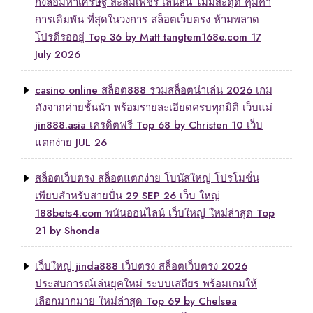
กงล้อมหาเศรษฐี สะสมเพชร เล่นลื่น ไม่มีสะดุด คุ้มค่า
การเดิมพัน ที่สุดในวงการ สล็อตเว็บตรง ห้ามพลาด
โปรดีรออยู่ Top 36 by Matt tangtem168e.com 17
July 2026
casino online สล็อต888 รวมสล็อตน่าเล่น 2026 เกม
ดังจากค่ายชั้นนำ พร้อมรายละเอียดครบทุกมิติ เว็บแม่
jin888.asia เครดิตฟรี Top 68 by Christen 10 เว็บ
แตกง่าย JUL 26
สล็อตเว็บตรง สล็อตแตกง่าย โบนัสใหญ่ โปรโมชั่น
เพียบสำหรับสายปั่น 29 SEP 26 เว็บ ใหญ่
188bets4.com พนันออนไลน์ เว็บใหญ่ ใหม่ล่าสุด Top
21 by Shonda
เว็บใหญ่ jinda888 เว็บตรง สล็อตเว็บตรง 2026
ประสบการณ์เล่นยุคใหม่ ระบบเสถียร พร้อมเกมให้
เลือกมากมาย ใหม่ล่าสุด Top 69 by Chelsea