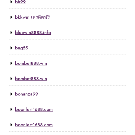
bh99
bkkwin เครดิตฟรี
bluewin8888.info
bng55
bombet888.win
bombet888.win
bonanza99
boonlert1688.com
boonlert1688.com