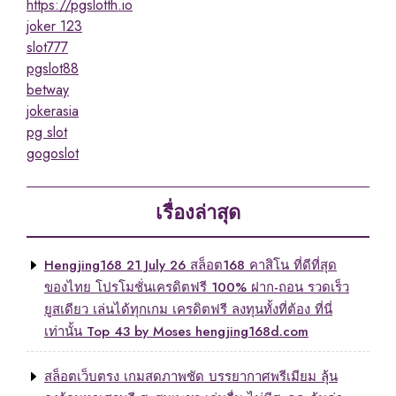
https://pgslotth.io
joker 123
slot777
pgslot88
betway
jokerasia
pg slot
gogoslot
เรื่องล่าสุด
Hengjing168 21 July 26 สล็อต168 คาสิโน ที่ดีที่สุด
ของไทย โปรโมชั่นเครดิตฟรี 100% ฝาก-ถอน รวดเร็ว
ยูสเดียว เล่นได้ทุกเกม เครดิตฟรี ลงทุนทั้งที่ต้อง ที่นี่
เท่านั้น Top 43 by Moses hengjing168d.com
สล็อตเว็บตรง เกมสดภาพชัด บรรยากาศพรีเมียม ลุ้น