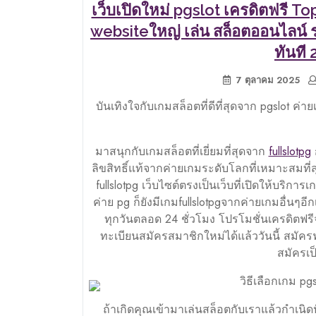
เว็บเปิดใหม่ pgslot เครดิตฟรี To
websiteใหญ่ เล่น สล็อตออนไลน์ ระ
ทันที 
7 ตุลาคม 2025
บันเทิงใจกับเกมสล็อตที่ดีที่สุดจาก pgslot ค่
มาสนุกกับเกมสล็อตที่เยี่ยมที่สุดจาก
fullslotpg
ก
ลิขสิทธิ์แท้จากค่ายเกมระดับโลกที่เหมาะสมที่ส
fullslotpg เว็บไซต์ตรงเป็นเว็บที่เปิดให้บริ
ค่าย pg ก็ยังมีเกมfullslotpgจากค่ายเกมอื่นๆ
ทุกวันตลอด 24 ชั่วโมง โปรโมชั่นเครดิตฟร
ทะเบียนสมัครสมาชิกใหม่ได้แล้ววันนี้ สมัครฟ
สมัครเป
วิธีเลือกเกม pg
ถ้าเกิดคุณเข้ามาเล่นสล็อตกับเราแล้วกำเนิดป