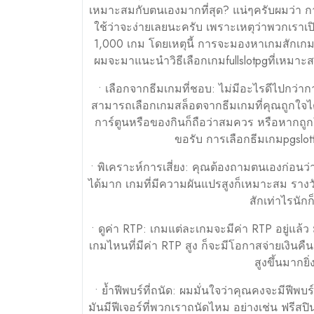
เหมาะสมกับตนเองมากที่สุด? แน่ๆครับผมว่า กา
ใช้ว่าจะง่ายเลยนะครับ เพราะเหตุว่าพวกเราเ
1,000 เกม โดยเหตุนี้ การจะมองหาเกมสักเกมท
ผมจะมาแนะนำวิธีเลือกเกมfullslotpgที่เหมาะส
• เลือกจากธีมเกมที่ชอบ: ไม่มีอะไรดีไปกว่
สามารถเลือกเกมสล็อตจากธีมเกมที่คุณถูกใจไ
การ์ตูนหรือของกินก็ถือว่าสมควร หรือหากถูกใจ
ขอรับ การเลือกธีมเกมpgslotท
• พิเคราะห์การเสี่ยง: คุณต้องถามตนเองก่อนว่
ได้มาก เกมที่มีความผันแปรสูงก็เหมาะสม รางวั
สักเท่าไรนักก็
• ดูค่า RTP: เกมแต่ละเกมจะมีค่า RTP อยู่แล้ว
เกมไหนที่มีค่า RTP สูง ก็จะมีโอกาสจ่ายเงินคืนมา
สูงขึ้นมากยิ
• ย้ำฟีพบร์ที่ถนัด: ผมมั่นใจว่าคุณคงจะมีฟีพบร
มันมีฟีเจอร์ที่พวกเราถนัดไหม อย่างเช่น ฟรีสปิ