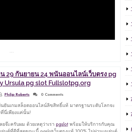
…
่น 29 กันยายน 24 พนันออนไลน์เว็บตรง pg
y Ursula pg slot Fullslotpg.org
Philip Roberts
0 Comments
ยืนยันเกมสล็อตออนไลน์ลิขสิทธิ์แท้ มาตรฐานระดับโลกจะ
ที่นี่เพียงแค่นั้น!
ลยจ๊ะครับผม ด้วยเหตุว่าเรา
pgslot
พร้อมให้บริการกับคุณ
่นต์ที่ดีที่สุดขณะนี้ pgslotเว็บตรงแท้ 100% ไม่ผ่านเอเย่นต์