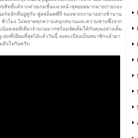
องลิขสิทธิ์แท้จากค่ายเกมชั้นแนวหน้าสุดยอดมากมายก่ายกอง
นอร์หลักที่อยู่คู่กับ ฟูลสล็อตพีจี ของพวกเรามาอย่างช้านาน
4 ชั่วโมง ไม่พลาดทุกความสนุกสนานและความซาบซึ้งจาก
น้อยเลยทีเดียวจำนวนมากพร้อมจัดเต็มให้กับคุณอย่างเต็ม
tที่เยี่ยมที่สุดได้แล้ววันนี้ ลงทะเบียนเป็นสมาชิกแล้วมา
นเทิงใจกันครับ