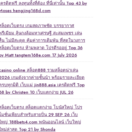
เครดิตฟรี ลงทุนทั้งที่ต้อง ที่นี่เท่านั้น Top 43 by
Moses hengjing168d.com
สล็อตเว็บตรง เกมสดภาพชัด บรรยากาศ
พรีเมียม ลุ้นกงล้อมหาเศรษฐี สะสมเพชร เล่น
ลื่น ไม่มีสะดุด คุ้มค่าการเดิมพัน ที่สุดในวงการ
สล็อตเว็บตรง ห้ามพลาด โปรดีรออยู่ Top 36
by Matt tangtem168e.com 17 July 2026
casino online สล็อต888 รวมสล็อตน่าเล่น
2026 เกมดังจากค่ายชั้นนำ พร้อมรายละเอียด
ครบทุกมิติ เว็บแม่ jin888.asia เครดิตฟรี Top
68 by Christen 10 เว็บแตกง่าย JUL 26
สล็อตเว็บตรง สล็อตแตกง่าย โบนัสใหญ่ โปร
โมชั่นเพียบสำหรับสายปั่น 29 SEP 26 เว็บ
ใหญ่ 188bets4.com พนันออนไลน์ เว็บใหญ่
ใหม่ล่าสุด Top 21 by Shonda