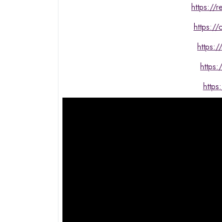
https://r
https://c
https:/
https:
https