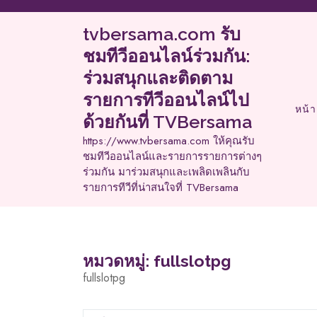
Skip
to
tvbersama.com รับ
content
ชมทีวีออนไลน์ร่วมกัน:
ร่วมสนุกและติดตาม
รายการทีวีออนไลน์ไป
หน้
ด้วยกันที่ TVBersama
https://www.tvbersama.com ให้คุณรับ
ชมทีวีออนไลน์และรายการรายการต่างๆ
ร่วมกัน มาร่วมสนุกและเพลิดเพลินกับ
รายการทีวีที่น่าสนใจที่ TVBersama
หมวดหมู่:
fullslotpg
fullslotpg