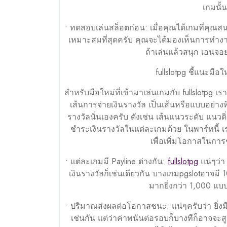
เกมนั้
• ทดสอบเล่นสล็อตก่อน: เมื่อคุณได้เกมที่คุณ
เหมาะสมที่สุดครับ คุณจะได้มองเห็นการทำงานใ
ถ้าเล่นแล้วสนุก เอนจอย
fullslotpg ชี้แนะมือใ
สำหรับมือใหม่ที่เข้ามาเล่นเกมกับ fullslotpg เ
เส้นการจ่ายเงินรางวัล เป็นเส้นหรือแบบอย่างท
รางวัลนั่นเองครับ ดังเช่น เส้นแนวระดับ แนวด
ชำระเงินรางวัลในแต่ละเกมด้วย ในพาร์ทนี้ เร
เพื่อเพิ่มโอกาสในการ
• แต่ละเกมมี Payline ต่างกัน:
fullslotpg
แน่ๆว่า
เงินรางวัลก็เช่นเดียวกัน บางเกมpgslotอาจมี 
มากยิ่งกว่า 1,000 แบบ
• ปริมาณส่งผลต่อโอกาสชนะ: แน่ๆครับว่า ยิ่ง
เช่นกัน แต่ว่าค่าพนันต่อรอบก็บางทีก็อาจจะสูง