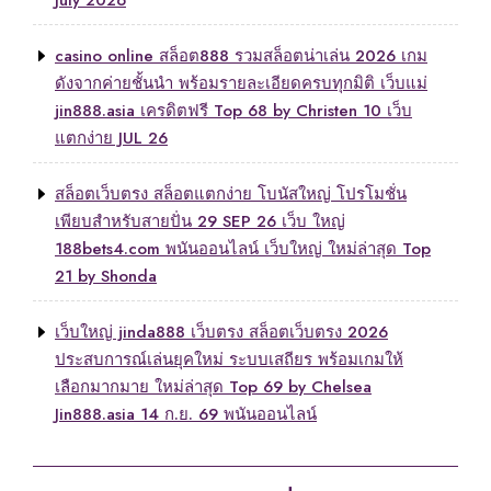
July 2026
casino online สล็อต888 รวมสล็อตน่าเล่น 2026 เกม
ดังจากค่ายชั้นนำ พร้อมรายละเอียดครบทุกมิติ เว็บแม่
jin888.asia เครดิตฟรี Top 68 by Christen 10 เว็บ
แตกง่าย JUL 26
สล็อตเว็บตรง สล็อตแตกง่าย โบนัสใหญ่ โปรโมชั่น
เพียบสำหรับสายปั่น 29 SEP 26 เว็บ ใหญ่
188bets4.com พนันออนไลน์ เว็บใหญ่ ใหม่ล่าสุด Top
21 by Shonda
เว็บใหญ่ jinda888 เว็บตรง สล็อตเว็บตรง 2026
ประสบการณ์เล่นยุคใหม่ ระบบเสถียร พร้อมเกมให้
เลือกมากมาย ใหม่ล่าสุด Top 69 by Chelsea
Jin888.asia 14 ก.ย. 69 พนันออนไลน์