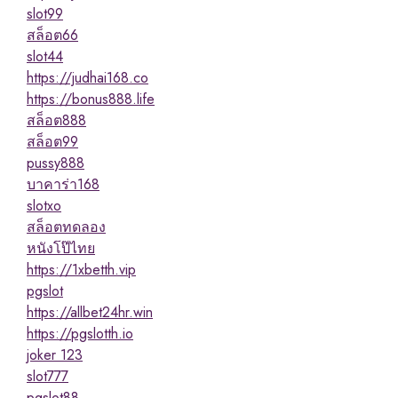
slot99
สล็อต66
slot44
https://judhai168.co
https://bonus888.life
สล็อต888
สล็อต99
pussy888
บาคาร่า168
slotxo
สล็อตทดลอง
หนังโป๊ไทย
https://1xbetth.vip
pgslot
https://allbet24hr.win
https://pgslotth.io
joker 123
slot777
pgslot88