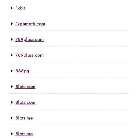
1xbit
1xgameth.com
789pluss.com
789pluss.com
888pg
8lots.com
8lots.com
8lots.me
8lots.me