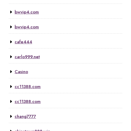
bwvip4.com
bwvip4.com
cafe444
carlo999.net
Casino
cc11388.com
cc11388.com
chang7777