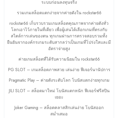
ระบบก่อนลงทุนจริง
รวมเกมสล็อตแตกง่ายจากค่ายดังใน rockstar66
rockstar66 เก็บรวบรวมเกมสล็อตคุณภาพจากค่ายดังทั่ว
โลกเอาไว้ภายในที่เดียว เพื่อผู้เล่นได้เลือกเกมที่ตรงกับ
สไตล์การเล่นของตน ทุกเกมผ่านการตรวจสอบรวมทั้ง
ยืนยันจากองค์กรเกมระดับสากลว่าเป็นเกมที่โปร่งใสและมี
อัตราจ่ายสูง
ค่ายเกมสล็อตที่ได้รับความนิยมใน rockstar66
PG SLOT – เกมสล็อตภาพสวย เล่นง่าย ฟีเจอร์นานัปการ
Pragmatic Play – ค่ายดังระดับโลก โบนัสแตกง่ายทุกเกม
JILI SLOT – สล็อตมาใหม่ โบนัสแตกหนัก ฟีเจอร์ฟรีสปิน
เยอะ
Joker Gaming – สล็อตคลาสสิกเล่นง่าย โบนัสออก
สม่ำเสมอ