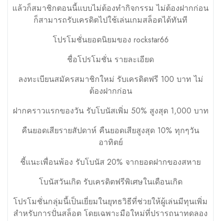
แล้วก็สมาชิกตอนนี้แบบไม่ต้องทำกิจกรรม ไม่ต้องฝากก่อน
ก็สามารถรับเครดิตไปใช้เล่นเกมสล็อตได้ทันที
โปรโมชั่นยอดนิยมของ rockstar66
ชื่อโปรโมชั่น รายละเอียด
ลงทะเบียนสมัครสมาชิกใหม่ รับเครดิตฟรี 100 บาท ไม่
ต้องฝากก่อน
ฝากคราวแรกของวัน รับโบนัสเพิ่ม 50% สูงสุด 1,000 บาท
คืนยอดเสียรายสัปดาห์ คืนยอดเสียสูงสุด 10% ทุกๆวัน
อาทิตย์
ชี้แนะเพื่อนพ้อง รับโบนัส 20% จากยอดฝากของสหาย
โบนัสวันเกิด รับเครดิตฟรีพิเศษในเดือนเกิด
โปรโมชั่นกลุ่มนี้เป็นเยี่ยมในยุทธวิธีที่ช่วยให้ผู้เล่นมีทุนเพิ่ม
สำหรับการปั่นสล็อต โดยเฉพาะมือใหม่ที่ปรารถนาทดลอง