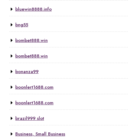
bluewin8888.info
bng55
bombet888.win
bombet888.win
bonanza99
boonlert1688.com
boonlert1688.com
brazil999 slot
Business, Small Business