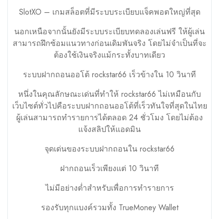
SlotXO – เกมสล็อตที่มีระบบระเบียบแจ็คพอตใหญ่ที่สุด
นอกเหนือจากนั้นยังมีระบบระเบียบทดลองเล่นฟรี ให้ผู้เล่น
สามารถฝึกซ้อมแนวทางก่อนเดิมพันจริง โดยไม่จำเป็นที่จะ
ต้องใช้เงินจริงแม้กระทั้งบาทเดียว
ระบบฝากถอนออโต้ rockstar66 เร็วข้างใน 10 วินาที
หนึ่งในคุณลักษณะเด่นที่ทำให้ rockstar66 ไม่เหมือนกับ
เว็บไซต์ทั่วไปคือระบบฝากถอนออโต้ที่เร็วทันใจที่สุดในไทย
ผู้เล่นสามารถทำรายการได้ตลอด 24 ชั่วโมง โดยไม่ต้อง
แจ้งสลิปให้แอดมิน
จุดเด่นของระบบฝากถอนใน rockstar66
ฝากถอนเร็วเพียงแต่ 10 วินาที
ไม่มีอย่างต่ำสำหรับเพื่อการทำรายการ
รองรับทุกแบงค์รวมทั้ง TrueMoney Wallet