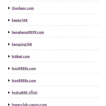
Guidapc.com
happy168
hengheng9899.com
hengjing168
hi6bet.com
hiso8888s.com
hiso8888s.com
hydra888 สล็อต
hyperclub-casino.com