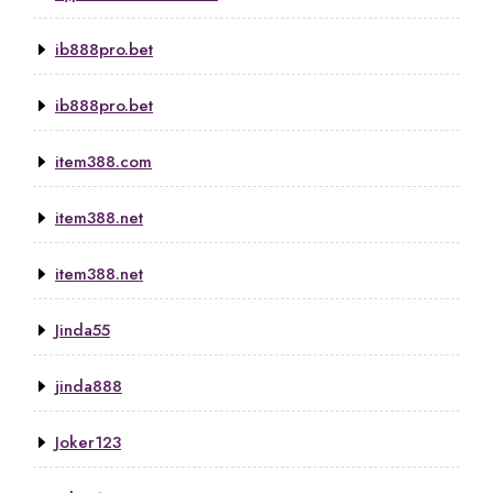
ib888pro.bet
ib888pro.bet
item388.com
item388.net
item388.net
Jinda55
jinda888
Joker123