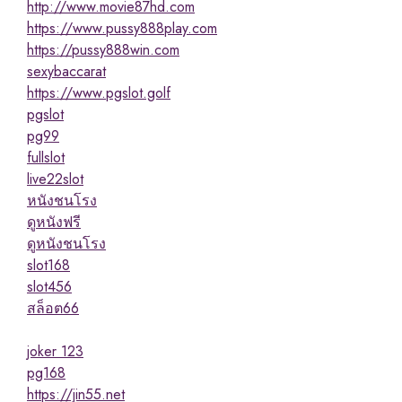
http://www.movie87hd.com
https://www.pussy888play.com
https://pussy888win.com
sexybaccarat
https://www.pgslot.golf
pgslot
pg99
fullslot
live22slot
หนังชนโรง
ดูหนังฟรี
ดูหนังชนโรง
slot168
slot456
สล็อต66
joker 123
pg168
https://jin55.net