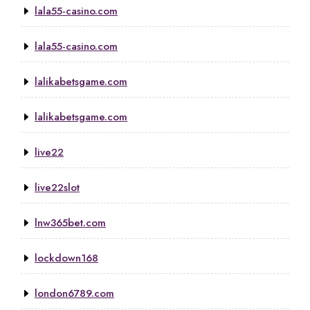
lala55-casino.com
lala55-casino.com
lalikabetsgame.com
lalikabetsgame.com
live22
live22slot
lnw365bet.com
lockdown168
london6789.com