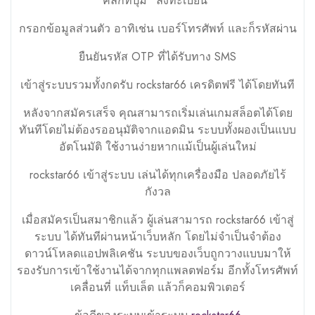
คลิกที่ปุ่ม “ลงทะเบียน”
กรอกข้อมูลส่วนตัว อาทิเช่น เบอร์โทรศัพท์ และก็รหัสผ่าน
ยืนยันรหัส OTP ที่ได้รับทาง SMS
เข้าสู่ระบบรวมทั้งกดรับ rockstar66 เครดิตฟรี ได้โดยทันที
หลังจากสมัครเสร็จ คุณสามารถเริ่มเล่นเกมสล็อตได้โดย
ทันทีโดยไม่ต้องรออนุมัติจากแอดมิน ระบบทั้งผองเป็นแบบ
อัตโนมัติ ใช้งานง่ายหากแม้เป็นผู้เล่นใหม่
rockstar66 เข้าสู่ระบบ เล่นได้ทุกเครื่องมือ ปลอดภัยไร้
กังวล
เมื่อสมัครเป็นสมาชิกแล้ว ผู้เล่นสามารถ rockstar66 เข้าสู่
ระบบ ได้ทันทีผ่านหน้าเว็บหลัก โดยไม่จำเป็นจำต้อง
ดาวน์โหลดแอปพลิเคชัน ระบบของเว็บถูกวางแบบมาให้
รองรับการเข้าใช้งานได้จากทุกแพลตฟอร์ม อีกทั้งโทรศัพท์
เคลื่อนที่ แท็บเล็ต แล้วก็คอมพิวเตอร์