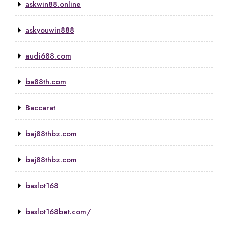
askwin88.online
askyouwin888
audi688.com
ba88th.com
Baccarat
baj88thbz.com
baj88thbz.com
baslot168
baslot168bet.com/