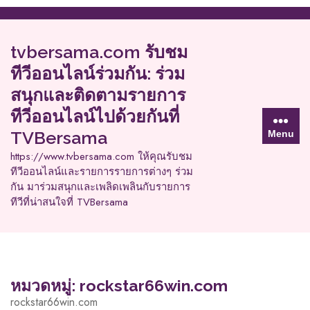
Skip
to
content
tvbersama.com รับชม
ทีวีออนไลน์ร่วมกัน: ร่วม
สนุกและติดตามรายการ
ทีวีออนไลน์ไปด้วยกันที่
TVBersama
Menu
https://www.tvbersama.com ให้คุณรับชม
ทีวีออนไลน์และรายการรายการต่างๆ ร่วม
กัน มาร่วมสนุกและเพลิดเพลินกับรายการ
ทีวีที่น่าสนใจที่ TVBersama
หมวดหมู่:
rockstar66win.com
rockstar66win.com