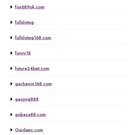
fox689ok.com
fullslotpg
fullslotpg168.com
funny18
future24bet.com
gachawin168.com
gaojing888
gobaza88.com
Guidapc.com