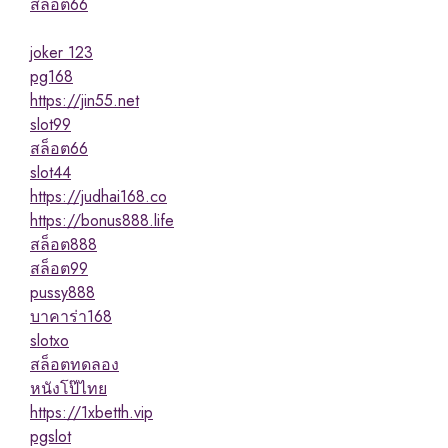
สล็อต66
joker 123
pg168
https://jin55.net
slot99
สล็อต66
slot44
https://judhai168.co
https://bonus888.life
สล็อต888
สล็อต99
pussy888
บาคาร่า168
slotxo
สล็อตทดลอง
หนังโป๊ไทย
https://1xbetth.vip
pgslot