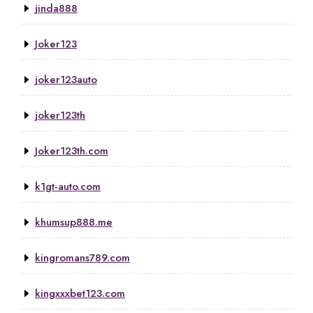
jinda888
Joker123
joker123auto
joker123th
Joker123th.com
k1gt-auto.com
khumsup888.me
kingromans789.com
kingxxxbet123.com