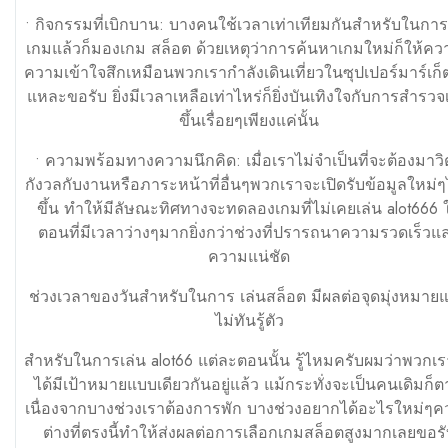
• กิจกรรมที่เบิกบาน: บางคนใช้เวลาเท่าเทียมกันสำหรับในการ
เกมแล้วก็มองเกม สล็อต ด้วยเหตุว่าการค้นหาเกมใหม่ก็ให้ควา
ความเข้าใจสึกเหมือนพวกเรากำลังเดินเที่ยวในซุปเปอร์มาร์เก็ต
แหละขอรับ ยิ่งมีเวลาเหลือเท่าไหร่ก็ยิ่งบันเทิงใจกับการสำรวจเ
ขึ้นเรื่อยๆเพียงแค่นั้น
• ความพร้อมทางความนึกคิด: เมื่อเราไม่จำเป็นที่จะต้องมาว
กังวลกับงานหรือภาระหน้าที่อื่นๆพวกเราจะเปิดรับข้อมูลใหม่ๆไ
ขึ้น ทำให้มีลัษณะทิศทางจะทดลองเกมที่ไม่เคยเล่น alot666 
ตอนที่มีเวลาว่างๆมากยิ่งกว่าช่วงที่ปรารถนาความรวดเร็วแ
ความแน่ชัด
ช่วงเวลาของวันสำหรับในการ เล่นสล็อต มีผลต่อจุดมุ่งหมาย
ไม่ทันรู้ตัว
สำหรับในการเล่น alot66 แต่ละตอนนั้น รู้ไหมครับผมว่าพวกเร
ได้มีเป้าหมายแบบเดียวกันอยู่แล้ว แม้กระทั่งจะเป็นคนเดิมก็
เนื่องจากบางช่วงเราต้องการพัก บางช่วงอยากได้อะไรใหม่ๆ
ต่างที่ตรงนี้ทำให้ส่งผลต่อการเลือกเกมสล็อตสูงมากเลยขอร