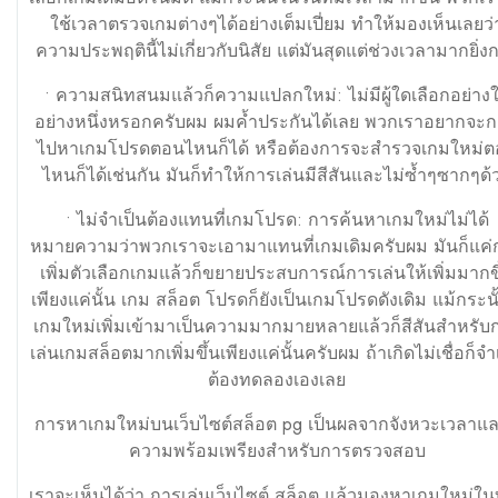
ใช้เวลาตรวจเกมต่างๆได้อย่างเต็มเปี่ยม ทำให้มองเห็นเลยว่
ความประพฤตินี้ไม่เกี่ยวกับนิสัย แต่มันสุดแต่ช่วงเวลามากยิ่งก
• ความสนิทสนมแล้วก็ความแปลกใหม่: ไม่มีผู้ใดเลือกอย่าง
อย่างหนึ่งหรอกครับผม ผมค้ำประกันได้เลย พวกเราอยากจะก
ไปหาเกมโปรดตอนไหนก็ได้ หรือต้องการจะสำรวจเกมใหม่
ไหนก็ได้เช่นกัน มันก็ทำให้การเล่นมีสีสันและไม่ซ้ำๆซากๆด้
• ไม่จำเป็นต้องแทนที่เกมโปรด: การค้นหาเกมใหม่ไม่ได้
หมายความว่าพวกเราจะเอามาแทนที่เกมเดิมครับผม มันก็แค่
เพิ่มตัวเลือกเกมแล้วก็ขยายประสบการณ์การเล่นให้เพิ่มมากขึ
เพียงแค่นั้น เกม สล็อต โปรดก็ยังเป็นเกมโปรดดังเดิม แม้กระนั
เกมใหม่เพิ่มเข้ามาเป็นความมากมายหลายแล้วก็สีสันสำหรับ
เล่นเกมสล็อตมากเพิ่มขึ้นเพียงแค่นั้นครับผม ถ้าเกิดไม่เชื่อก็จำ
ต้องทดลองเองเลย
การหาเกมใหม่บนเว็บไซต์สล็อต pg เป็นผลจากจังหวะเวลาแล
ความพร้อมเพรียงสำหรับการตรวจสอบ
เราจะเห็นได้ว่า การเล่นเว็บไซต์ สล็อต แล้วมองหาเกมใหม่ใ