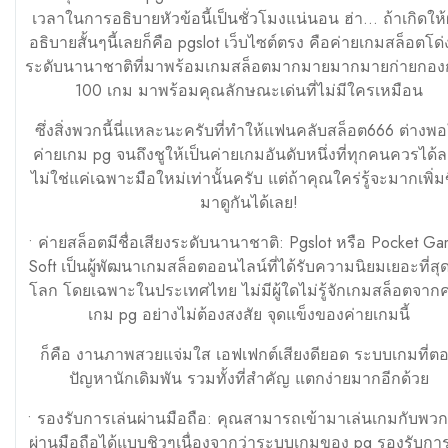
เวลาในการอธิบายหัวข้อนี้เป็นชั่วโมงแน่นอน ฮ่า… ถ้าเกิดให
อธิบายสั้นๆนี้เลยก็คือ pgslot เว็บไซต์ตรง คือค่ายเกมสล็อตโด่
ระดับนานาชาติที่มาพร้อมเกมสล็อตมากมายมากมายก่ายกอง
100 เกม มาพร้อมคุณลักษณะเด่นที่ไม่มีใครเหมือน
ซึ่งสิ่งพวกนี้นี่แหละนะครับที่ทำให้แฟนคลับสล็อต666 ต่างพ
ค่ายเกม pg จนถึงชูให้เป็นค่ายเกมอันดับหนึ่งที่ทุกคนควรได้
ไม่ใช่แค่เฉพาะมือใหม่เท่านั้นครับ แต่ถ้าคุณใคร่รู้จะมากเพิ่มข
มาดูกันได้เลย!
• ค่ายสล็อตมีชื่อเสียงระดับนานาชาติ: Pgslot หรือ Pocket G
Soft เป็นผู้พัฒนาเกมสล็อตออนไลน์ที่ได้รับความนิยมเยอะที่สุ
โลก โดยเฉพาะในประเทศไทย ไม่มีผู้ใดไม่รู้จักเกมสล็อตจากค
เกม pg อย่างไม่ต้องสงสัย จุดแข็งของค่ายเกมนี้
ก็คือ งานภาพสวยแจ่มใส เอฟเฟกต์เสียงดียอด ระบบเกมที่ต
ปัญหานักเดิมพัน รวมทั้งที่สำคัญ แตกง่ายมากอีกด้วย
• รองรับการเล่นผ่านมือถือ: คุณสามารถเข้ามาเล่นเกมกับพว
ผ่านมือถือได้แบบชิวๆเนื่องจากว่าระบบเกมของ pg รองรับการ