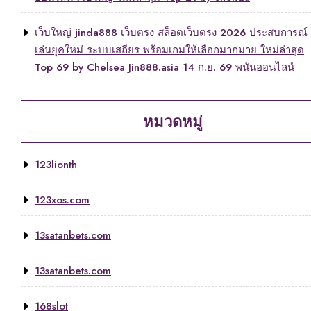
เว็บใหญ่ jinda888 เว็บตรง สล็อตเว็บตรง 2026 ประสบการณ์
เล่นยุคใหม่ ระบบเสถียร พร้อมเกมให้เลือกมากมาย ใหม่ล่าสุด
Top 69 by Chelsea Jin888.asia 14 ก.ย. 69 พนันออนไลน์
หมวดหมู่
123lionth
123xos.com
13satanbets.com
13satanbets.com
168slot