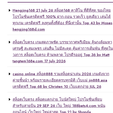
Hengjing168 21 July 26 สล็อต168 คาสิโน ที่ดีที่สุด ของไทย
โปรโมชั่นเครดิตฟรี 100% ฝาก-ถอน รวดเร็ว ยูสเดียว เล่นได้
ทุกเกม เครดิตฟรี ลงทุนทั้งที่ต้อง ที่นี่เท่านั้น Top 43 by Moses
hengjing168d.com
สล็อตเว็บตรง เกมสดภาพชัด บรรยากาศพรีเมียม ลุ้นกงล้อมหา
เศรษฐี สะสมเพชร เล่นลื่น ไม่มีสะดุด คุ้มค่าการเดิมพัน ที่สุดใน
วงการ สล็อตเว็บตรง ห้ามพลาด โปรดีรออยู่ Top 36 by Matt
tangtem168e.com 17 July 2026
casino online สล็อต888 รวมสล็อตน่าเล่น 2026 เกมดังจาก
ค่ายชั้นนำ พร้อมรายละเอียดครบทุกมิติ เว็บแม่ jin888.asia
เครดิตฟรี Top 68 by Christen 10 เว็บแตกง่าย JUL 26
สล็อตเว็บตรง สล็อตแตกง่าย โบนัสใหญ่ โปรโมชั่นเพียบ
สำหรับสายปั่น 29 SEP 26 เว็บ ใหญ่ 188bets4.com พนัน
ออนไลน์ เว็บใหญ่ ใหม่ล่าสุด Top 21 by Shonda