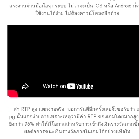
แรงงานผ่านมือถือทุกระบบ ไม่ว่าจะเป็น iOS หรือ Android ก็
ใช้งานได้ง่าย ไม่ต้องดาวน์โหลดอีกด้วย
• ค่า RTP สูง แตกง่ายจริง: ขอการันตีอีกครั้งเลยจ๊ะขอรับว่า 
pg นั้นแตกง่ายดายเพราะเหตุว่ามีค่า RTP ของเกมโดยมากสูงข
ยิ่งกว่า 96% ทำให้มีโอกาสสำหรับการเข้าถึงเงินรางวัลมากขึ้น
ผลต่อการชนะเงินรางวัลภายในเกมได้อย่างแท้จริง