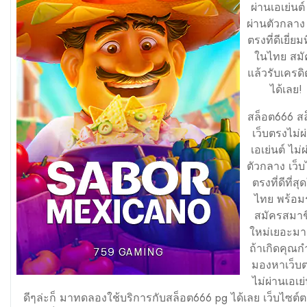
ผ่านเอเย่นต์
ผ่านตัวกลาง 
ตรงที่ดีเยี่ยมท
ในไทย สมั
แล้วรับเครดิ
ได้เลย!
สล็อต666 ส
เว็บตรงไม่ผ
เอเย่นต์ ไม่
ตัวกลาง เว็บ
ตรงที่ดีที่สุ
ไทย พร้อมร
สมัครสมาช
ใหม่เยอะมา
ถ้าเกิดคุณก
มองหาเว็บ
ไม่ผ่านเอเย่
ดีๆล่ะก็ มาทดลองใช้บริการกับสล็อต666 pg ได้เลย เว็บไซต์