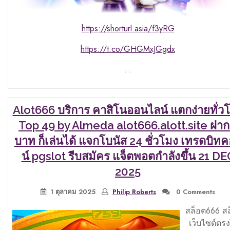
https://shorturl.asia/f3yRG
https://t.co/GHGMxJGgdx
…
Alot666 บริการ คาสิโนออนไลน์ แตกง่ายทั่ว
Top 49 by Almeda alot666.alott.site ฝาก
บาท ก็เล่นได้ แจกโบนัส 24 ชั่วโมง เทรดบิท
น์ pgslot รีบสมัคร แจ็ตพอตกำลังขึ้น 21 DE
2025
1 ตุลาคม 2025
Philip Roberts
0 Comments
สล็อต666 ส
เว็บไซต์ตรง