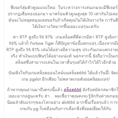
• ฟีเจอร์สุ่มตัวคูณแบบใหม่: ในระหว่างการเล่นเกมจะมีฟีเจอร์ส
ปรากฎเสือทองออกมา มาพร้อมตัวคูณสูงสุด 10 เท่ากันไปเลย ซ
มันจะไม่หยุดหมุนเลยขอรับถ้าเกิดคุณไม่ได้เงินรางวัล การันตี
ได้เงินรางวัลมากขึ้นเยอะแน่ๆนะครับ
• ค่า RTP สูงถึง 96.81%: เกมสล็อตที่ดีควรมีค่า RTP สูงยิ่งกว
96% แล้วก็ Fortune Tiger ก็ตีปัญหาข้อนี้แตกแน่ๆ เนื่องจากมี
RTP สูงถึง 96.81% เล่นได้อย่างมีความสุข ประกันเกมแตกง่า
จริง ทำเงินแบบฟินๆได้อย่างแน่แท้ นอกจากนี้ ยังถือว่าเป็นเ
สล็อตซึ่งสามารถเล่นในเวลาสั้นๆแต่ได้กำไรได้ไวอีกด้วย
บันเทิงใจกับเกมสล็อตออนไลน์บนสล็อต666 ได้แล้ววันนี้! จัดเ
เกม pgslot อีกเพียบ ไม่พลาดเกมดังยอดนิยมแน่ๆ!
ถ้าหากคุณอ่านมาถึงตรงนี้แล้ว
สล็อต666
ยังรับสมัครสมาชิก
เยอะมากอยู่นะครับ ฮ่า… ผมเชื่อว่าคุณคงจะรู้จักกับค่ายเกม
นิยมลำดับแรกๆของโลกอย่าง alot666 มากขึ้นเรื่อยๆแล้ว การ
เกมกับ pg ก็เหมือนกับการเลือกสิ่งที่ยอดเยี่ยมให้กับ