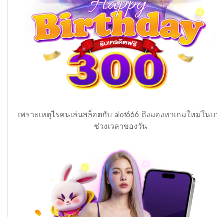
เพราะเหตุไรคนเล่นสล็อตกับ alot666 ถึงมองหาเกมใหม่ในบ
ช่วงเวลาของวัน