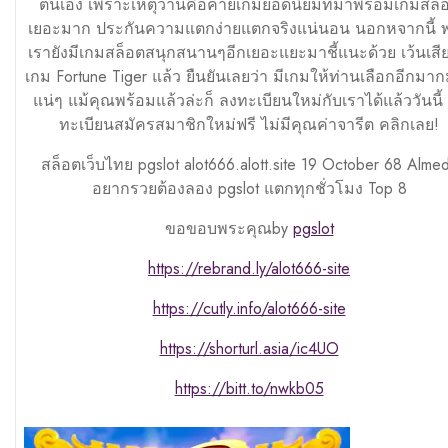
ตนเอง เพราะเหตุว่านี่คือค่ายเกมยอดนิยมที่มาพร้อมเกมสล็
เยอะมาก ประกันความแตกง่ายแตกจริงแน่นอน นอกหจากนี้ 
เรายังมีเกมสล็อตสนุกสนานๆอีกเยอะแยะมาชี้แนะด้วย เว้นเสีย
เกม Fortune Tiger แล้ว ยืนยันเลยว่า มีเกมให้ท่านเลือกอีกมา
แน่ๆ แม้คุณพร้อมแล้วล่ะก็ ลงทะเบียนใหม่กับเราได้แล้ววันนี้
ทะเบียนสมัครสมาชิกใหม่ฟรี ไม่มีคุณค่าจารีต คลิกเลย!
สล็อตเว็บไทย pgslot alot666.alott.site 19 October 68 Alme
อยากรวยต้องลอง pgslot แตกทุกชั่วโมง Top 8
ขอขอบพระคุณby
pgslot
https://rebrand.ly/alot666-site
https://cutly.info/alot666-site
https://shorturl.asia/ic4UO
https://bitt.to/nwkb05