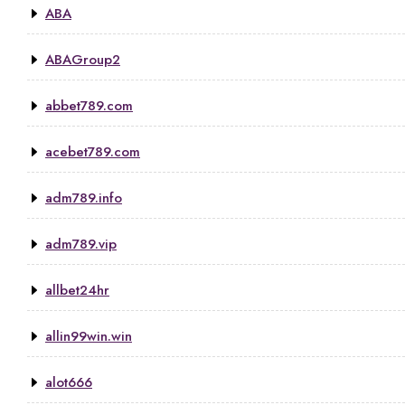
ABA
ABAGroup2
abbet789.com
acebet789.com
adm789.info
adm789.vip
allbet24hr
allin99win.win
alot666