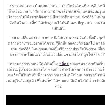
• ปรารถนาความคุ้นเคยมากกว่า: ถ้าเกิดวันไหนที่เรารู้สึกเหนื
ล้าหรือมีเวลาจำกัด พวกเรามักจะเลือกเกมที่คุ้นเคยก่อนอยู่แล
เนื่องจากไม่ได้อยากต้องการเสียเวลาศึกษาเกม alot666 ใหม่
ตัดสินใจอย่างนี้ทำให้เข้าสู่เกมได้ทันที ตอบปัญหากว่าเกมให
แน่นอน
• อยากเปลี่ยนบรรยากาศ: หลังใช้เวลาตลอดวันกับสิ่งเดิมๆครั
คราวพวกเราจะอยากได้ความรู้สึกที่แตกต่างกันออกไป การ
เกม alot666 ใหม่ๆจะแปลงเป็นวิธีง่ายๆสำหรับในการเปลี่ย
บรรยากาศโดยไม่จำเป็นต้องเปลี่ยนจากอะไรที่ถูกใจเลยขอร
• ความอยากหาเกมใหม่เกิดขึ้น:
สล็อต
ขณะที่พวกเราเปิดเว็
แล้วไม่รู้เรื่องจะเล่นอะไร ช่องทางสำหรับเพื่อการสำรวจเกมใ
จะเกิดขึ้นในทันที เนื่องจากพวกเรามิได้มีเป้าหมายราวกับวันที
เกมอยู่ในใจอยู่แล้ว ซึ่งมันก็ทำให้พวกเราตัดสินใจได้เร็วกว่าเดิ
ด้วย