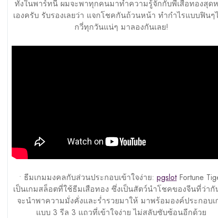
ทั้งในพาร์ทนี้ ผมจะพาทุกคนมาทำความรู้จักกับพี่เสือทองสุดห
เองครับ รับรองเลยว่า แจกโชคกันถ้วนหน้า ทำกำไรแบบฟินๆได
กวี่ทุกวันแน่ๆ มาลองกันเลย!
• ธีมเกมมงคลกับส่วนประกอบเข้าใจง่าย:
pgslot
Fortune Tig
เป็นเกมสล็อตที่ใช้ธีมเสือทอง ซึ่งเป็นสัตว์นำโชคของจีนที่ว่ากั
จะนำพาความมั่งคั่งและร่ำรวยมาให้ มาพร้อมองค์ประกอบเ
แบบ 3 รีล 3 แถวที่เข้าใจง่าย ไม่สลับซับซ้อนอีกด้วย