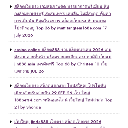
สล็อตเว็บตรง เกมสดภาพชัด บรรยากาศพรีเมียม ลุ้น
กงล้อมหาเศรษฐี สะสมเพชร เล่นลื่น ไม่มีสะดุด คุ้มค่า
การเดิมพัน ที่สุดในวงการ สล็อตเว็บตรง ห้ามพลาด
โปรดีรออยู่ Top 36 by Matt tangtem168e.com 17
July 2026
casino online สล็อต888 รวมสล็อตน่าเล่น 2026 เกม
ดังจากค่ายชั้นนำ พร้อมรายละเอียดครบทุกมิติ เว็บแม่
jin888.asia เครดิตฟรี Top 68 by Christen 10 เว็บ
แตกง่าย JUL 26
สล็อตเว็บตรง สล็อตแตกง่าย โบนัสใหญ่ โปรโมชั่น
เพียบสำหรับสายปั่น 29 SEP 26 เว็บ ใหญ่
188bets4.com พนันออนไลน์ เว็บใหญ่ ใหม่ล่าสุด Top
21 by Shonda
เว็บใหญ่ jinda888 เว็บตรง สล็อตเว็บตรง 2026