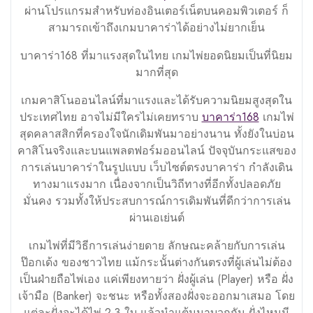
ผ่านโปรแกรมสำหรับท่องอินเตอร์เน็ตบนคอมพิวเตอร์ ก็
สามารถเข้าถึงเกมบาคาร่าได้อย่างไม่ยากเย็น
บาคาร่า168 ที่มาแรงสุดในไทย เกมไพ่ยอดนิยมเป็นที่นิยม
มากที่สุด
เกมคาสิโนออนไลน์ที่มาแรงและได้รับความนิยมสูงสุดใน
ประเทศไทย อาจไม่มีใครไม่เคยทราบ
บาคาร่า168
เกมไพ่
สุดคลาสสิกที่ครองใจนักเดิมพันมาอย่างนาน ทั้งยังในบ่อน
คาสิโนจริงและบนแพลตฟอร์มออนไลน์ ปัจจุบันกระแสของ
การเล่นบาคาร่าในรูปแบบ เว็บไซต์ตรงบาคาร่า กำลังเดิน
ทางมาแรงมาก เนื่องจากเป็นวิถีทางที่อีกทั้งปลอดภัย
มั่นคง รวมทั้งให้ประสบการณ์การเดิมพันที่ดีกว่าการเล่น
ผ่านเอเย่นต์
เกมไพ่ที่มีวิธีการเล่นง่ายดาย ลักษณะคล้ายกับการเล่น
ป๊อกเด้ง ของชาวไทย แม้กระนั้นต่างกันตรงที่ผู้เล่นไม่ต้อง
เป็นฝ่ายถือไพ่เอง แค่เพียงทายว่า ฝั่งผู้เล่น (Player) หรือ ฝั่ง
เจ้ามือ (Banker) จะชนะ หรือทั้งสองฝั่งจะออกมาเสมอ โดย
แต่ละฝั่งจะได้ไพ่ 2-3 ใบ แล้วนำแต้มมาบวกกัน ฝั่งไหนมี