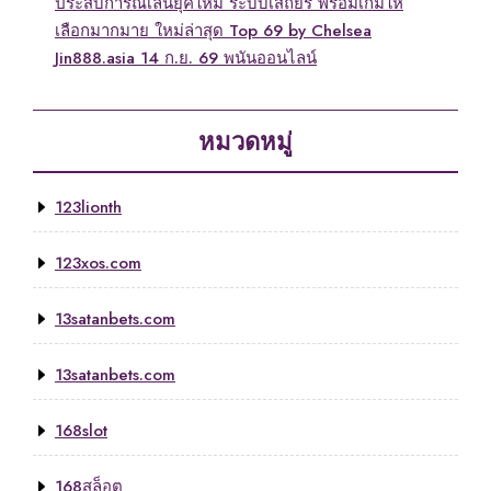
ประสบการณ์เล่นยุคใหม่ ระบบเสถียร พร้อมเกมให้
เลือกมากมาย ใหม่ล่าสุด Top 69 by Chelsea
Jin888.asia 14 ก.ย. 69 พนันออนไลน์
หมวดหมู่
123lionth
123xos.com
13satanbets.com
13satanbets.com
168slot
168สล็อต