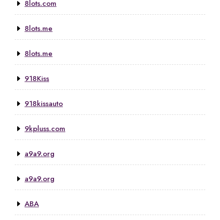
8lots.com
8lots.me
8lots.me
918Kiss
918kissauto
9kpluss.com
a9a9.org
a9a9.org
ABA