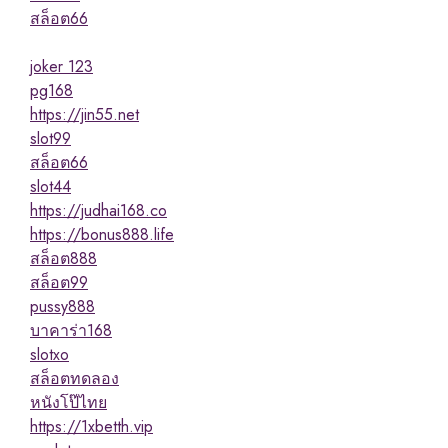
สล็อต66
joker 123
pg168
https://jin55.net
slot99
สล็อต66
slot44
https://judhai168.co
https://bonus888.life
สล็อต888
สล็อต99
pussy888
บาคาร่า168
slotxo
สล็อตทดลอง
หนังโป๊ไทย
https://1xbetth.vip