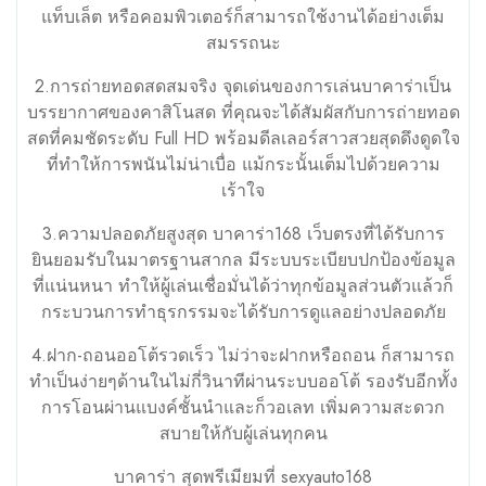
แท็บเล็ต หรือคอมพิวเตอร์ก็สามารถใช้งานได้อย่างเต็ม
สมรรถนะ
2.การถ่ายทอดสดสมจริง จุดเด่นของการเล่นบาคาร่าเป็น
บรรยากาศของคาสิโนสด ที่คุณจะได้สัมผัสกับการถ่ายทอด
สดที่คมชัดระดับ Full HD พร้อมดีลเลอร์สาวสวยสุดดึงดูดใจ
ที่ทำให้การพนันไม่น่าเบื่อ แม้กระนั้นเต็มไปด้วยความ
เร้าใจ
3.ความปลอดภัยสูงสุด บาคาร่า168 เว็บตรงที่ได้รับการ
ยินยอมรับในมาตรฐานสากล มีระบบระเบียบปกป้องข้อมูล
ที่แน่นหนา ทำให้ผู้เล่นเชื่อมั่นได้ว่าทุกข้อมูลส่วนตัวแล้วก็
กระบวนการทำธุรกรรมจะได้รับการดูแลอย่างปลอดภัย
4.ฝาก-ถอนออโต้รวดเร็ว ไม่ว่าจะฝากหรือถอน ก็สามารถ
ทำเป็นง่ายๆด้านในไม่กี่วินาทีผ่านระบบออโต้ รองรับอีกทั้ง
การโอนผ่านแบงค์ชั้นนำและก็วอเลท เพิ่มความสะดวก
สบายให้กับผู้เล่นทุกคน
บาคาร่า สุดพรีเมียมที่ sexyauto168