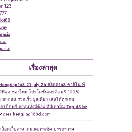
er 123
t777
lot88
way
erasia
slot
oslot
เรื่องล่าสุด
Hengjing168 21 July 26 สล็อต168 คาสิโน ที่
ดีที่สุด ของไทย โปรโมชั่นเครดิตฟรี 100%
ฝาก-ถอน รวดเร็ว ยูสเดียว เล่นได้ทุกเกม
เครดิตฟรี ลงทุนทั้งที่ต้อง ที่นี่เท่านั้น Top 43 by
Moses hengjing168d.com
สล็อตเว็บตรง เกมสดภาพชัด บรรยากาศ