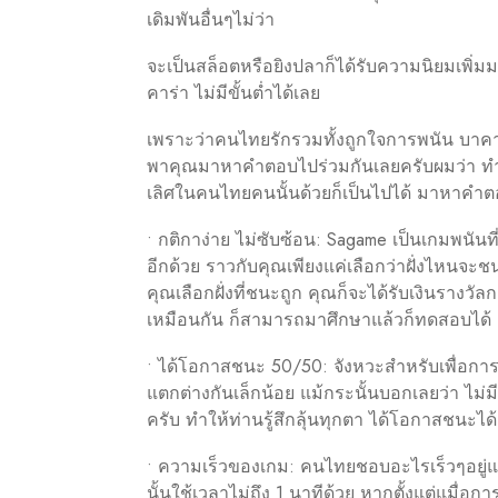
เดิมพันอื่นๆไม่ว่า
จะเป็นสล็อตหรือยิงปลาก็ได้รับความนิยมเพิ่มม
คาร่า ไม่มีขั้นต่ำได้เลย
เพราะว่าคนไทยรักรวมทั้งถูกใจการพนัน บาคา
พาคุณมาหาคำตอบไปร่วมกันเลยครับผมว่า ทำไ
เลิศในคนไทยคนนั้นด้วยก็เป็นไปได้ มาหาคำต
• กติกาง่าย ไม่ซับซ้อน: Sagame เป็นเกมพนันที
อีกด้วย ราวกับคุณเพียงแค่เลือกว่าฝั่งไหนจะชนะแ
คุณเลือกฝั่งที่ชนะถูก คุณก็จะได้รับเงินรางวั
เหมือนกัน ก็สามารถมาศึกษาแล้วก็ทดสอบได้
• ได้โอกาสชนะ 50/50: จังหวะสำหรับเพื่อกา
แตกต่างกันเล็กน้อย แม้กระนั้นบอกเลยว่า ไม
ครับ ทำให้ท่านรู้สึกลุ้นทุกตา ได้โอกาสชนะไ
• ความเร็วของเกม: คนไทยชอบอะไรเร็วๆอยู่แล
นั้นใช้เวลาไม่ถึง 1 นาทีด้วย หากตั้งแต่แมื่อก