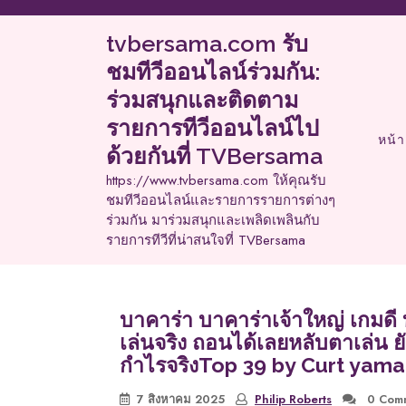
Skip
to
tvbersama.com รับ
content
ชมทีวีออนไลน์ร่วมกัน:
ร่วมสนุกและติดตาม
รายการทีวีออนไลน์ไป
หน้
ด้วยกันที่ TVBersama
https://www.tvbersama.com ให้คุณรับ
ชมทีวีออนไลน์และรายการรายการต่างๆ
ร่วมกัน มาร่วมสนุกและเพลิดเพลินกับ
รายการทีวีที่น่าสนใจที่ TVBersama
บาคาร่า บาคาร่าเจ้าใหญ่ เกมดี 
เล่นจริง ถอนได้เลยหลับตาเล่น 
กำไรจริงTop 39 by Curt yamat
7 สิงหาคม 2025
Philip Roberts
0 Com