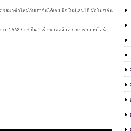
รสมาชิกใหม่กับเรากันได้เลย มือใหม่เล่นได้ มือโปรเล่น
.ค. 2568 Curt ยืน 1 เรื่องเกมสล็อต บาคาร่าออนไลน์