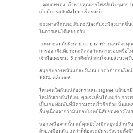
• จุดบกพร่อง: ถ้าหากคุณเจอไพ่สลับไปๆมาๆ บ
เกิดมีการสลับฝั่งไปมาเรื่อยล่ะก็
ช่องทางที่คุณจะเสียต่อเนื่องกันจะมีสูงมากขึ้
ในการเล่นได้เลยขอรับ
• เหมาะสมกับฝั่งนำยาว:
บาคาร่า
ก่อนที่จะคุณจ
การออกฝั่งเดียวชนะติดต่อกันหลายรอบหรือไม่ เป็
เจ้ามือเคยชนะ 5 ตาติดก็น่าสนใจเลยล่ะนะครั
สนุกกับการพนันแต่ละวันบน บาคาร่าออนไลน์ เดิ
100% คลิกเลย!
ไหนคนใดกันแน่ต้องการเล่น sagame แล้วยกมื
ใหม่กับเรากันได้เลย คุณจะเห็นได้เลยว่า การ
เป็นเกมเดิมพันที่มีความรวดเร็วอีกด้วย นั่น
อื่นๆเนื่องจากว่ามันตอบโจทย์นิสัยของชาวไทยม
นอกเหนือจากนั้น แม้คุณยังไม่มีกลยุทธ์สำหรั
ด้วยเหมือนกัน แต่ว่าก็ต้องระมัดระวังรวมทั้ง