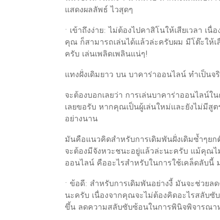
แสดงผลลัพธ์ ไวสุดๆ
• เข้าถึงง่าย: ไม่ต้องไปคาสิโนให้เสียเวลา เน
คุณ ก็สามารถเล่นได้แล้วล่ะครับผม มีโต๊ะให้
ครับ เล่นเพลิดเพลินแน่ๆ!
แทงฝั่งเดิมยาว บน บาคาร่าออนไลน์ ทำเป็นจริง
จะต้องบอกเลยว่า การเล่นบาคาร่าออนไลน์ในตอ
เลยขอรับ หากคุณเป็นผู้เล่นใหม่และยังไม่มีสู
อย่างนาน
มันคือแนวคิดสำหรับการเดิมพันฝั่งเดิมซ้ำๆยกตัวอ
จะต้องมีจังหวะชนะอยู่แล้วล่ะนะครับ แม้คุณไม
ออนไลน์ คืออะไรสำหรับในการใช้เคล็ดลับนี
• ข้อดี: สำหรับการเดิมพันอย่างงี้ มันจะช่วย
นะครับ เนื่องจากคุณจะไม่ต้องคิดอะไรสลับซับ
ขึ้น ลดความสลับซับซ้อนในการพินิจพิจารณา