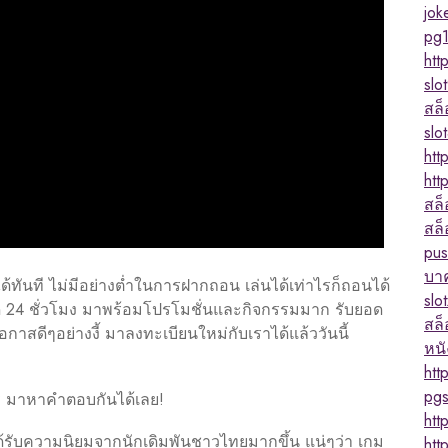
jok
pg
htt
slo
สล
slo
htt
htt
สล
สล
pu
บา
้ทันที ไม่มีอย่างต่ำในการฝากถอน เล่นได้เท่าไรก็ถอนได้
slo
ตลอด 24 ชั่วโมง มาพร้อมโปรโมชั่นและกิจกรรมมาก รับยอด
สล
อกาสดีๆอย่างงี้ มาลงทะเบียนใหม่กับเราได้แล้ววันนี้
หนั
htt
pgs
? มาหาคำตอบกันได้เลย!
htt
้รับความนิยมจากนักเดิมพันชาวไทยมากขึ้น แน่ๆว่า เกม
htt