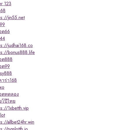
er 123
168
ps://jin55.net
t99
็อต66
t44
ps://judhai168.co
ps://bonus888.life
็อต888
็อต99
ssy888
คาร่า168
txo
็อตทดลอง
งโป๊ไทย
ps://1xbetth.vip
lot
ps://allbet24hr.win
ps://pgslotth.io