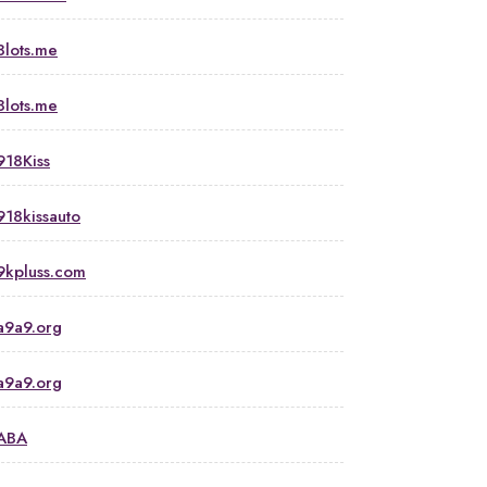
8lots.me
8lots.me
918Kiss
918kissauto
9kpluss.com
a9a9.org
a9a9.org
ABA