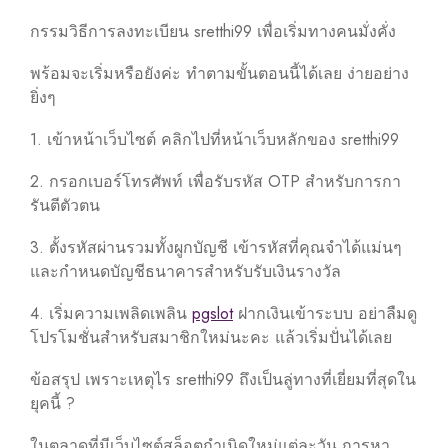
กรรมวิธีการลงทะเบียน sretthi99 เพื่อเริ่มทางคนมั่งคั่ง
พร้อมจะเริ่มหรือยังค่ะ ทำตามขั้นตอนนี้ได้เลย ง่ายอย่าง
ยิ่งๆ
1. เข้าหน้าเว็บไซต์ คลิกไปที่หน้าเว็บหลักของ sretthi99
2. กรอกเบอร์โทรศัพท์ เพื่อรับรหัส OTP สำหรับการกา
รันตีตัวตน
3. ตั้งรหัสผ่านรวมทั้งผูกบัญชี เข้ารหัสที่คุณจำได้แม่นๆ
และกำหนดบัญชีธนาคารสำหรับรับเงินรางวัล
4. เริ่มความเพลิดเพลิน
pgslot
ฝากเงินเข้าระบบ อย่าลืมดู
โปรโมชั่นสำหรับสมาชิกใหม่นะคะ แล้วเริ่มปั่นได้เลย
ข้อสรุป เพราะเหตุไร sretthi99 ถึงเป็นลู่ทางที่เยี่ยมที่สุดใน
ยุคนี้ ?
ในตลาดที่มีเว็บไซต์สล็อตกำเนิดใหม่แต่ละวัน การหา