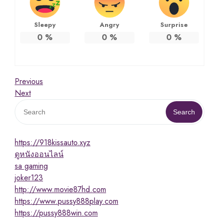
Sleepy
Angry
Surprise
0
%
0
%
0
%
แนะแนว
Previous
Previous
Post
Next
Next
เรื่อง
Post
Search
https://918kissauto.xyz
ดูหนังออนไลน์
sa gaming
joker123
http://www.movie87hd.com
https://www.pussy888play.com
https://pussy888win.com