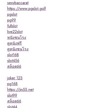
sexybaccarat
https://www.pgslot.golf
pgslot
pg99
fullslot
live22slot
หนังชนโรง
ดูหนังฟรี
ดูหนังชนโรง
slot168
slot456
สล็อต66
joker 123
pg168
https://jin55.net
slot99
สล็อต66
slot44