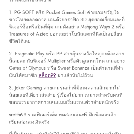
1. PG SOFT หรือ Pocket Games Soft ค่ายเกมขวัญใจ
ชาวไทยตลอดกาล เด่นด้วยกราฟิก 3D สุดยอดเยี่ยมและก็
ฟีเจอร์ซื้อฟรีสปินที่คุ้ม เกมดังอย่าง Mahjong Ways 2 หรือ
Treasures of Aztec บอกเลยว่าโบนัสแตกทีนึงเป็นเปลี่ยน
ชีวิตได้เลย
2. Pragmatic Play หรือ PP สายลุ้นรางวัลใหญ่จะต้องค่าย
นี้เลยคะ กับฟีเจอร์ Multiplier หรือตัวคูณหฤโหด เกมอย่าง
Gates of Olympus หรือ Sweet Bonanza เป็นตำนานที่ทำ
เงินให้สมาชิก
สล็อต99
มาแล้วนับไม่ถ้วน
3. Joker Gaming ค่ายเกมรุ่นเก๋าที่มีเกมคลาสสิกมากไม่
น้อยเลยทีเดียว เล่นง่าย รู้เรื่องไม่ยาก เหมาะสำหรับคนที่
ชอบบรรยากาศการเล่นแบบเริ่มแรกแต่ว่าจ่ายหนักจริง
sretthi99 รวมฟีเจอร์เด็ด ทดสอบเล่นฟรี ฝึกซ้อมจนถึง
เซียนก่อนลงเงินจริง