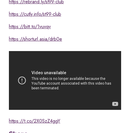
https://rebrand.ly/st99-club
https://cutly.info/st99-club
https://bitt.to/1vuvqv
https://shorturl.asia/drb0e
https://t.co/2X0SzZ4ggY