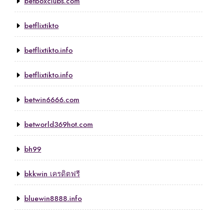
betboxclubs.com
betflixtikto
betflixtikto.info
betflixtikto.info
betwin6666.com
betworld369hot.com
bh99
bkkwin เครดิตฟรี
bluewin8888.info