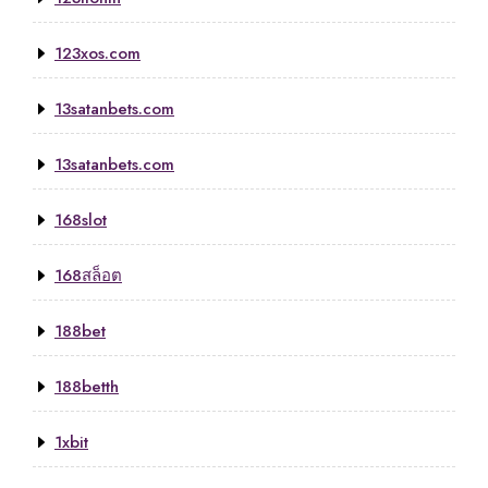
123xos.com
13satanbets.com
13satanbets.com
168slot
168สล็อต
188bet
188betth
1xbit