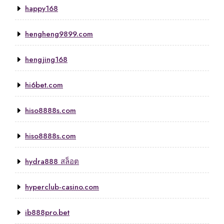
happy168
hengheng9899.com
hengjing168
hi6bet.com
hiso8888s.com
hiso8888s.com
hydra888 สล็อต
hyperclub-casino.com
ib888pro.bet