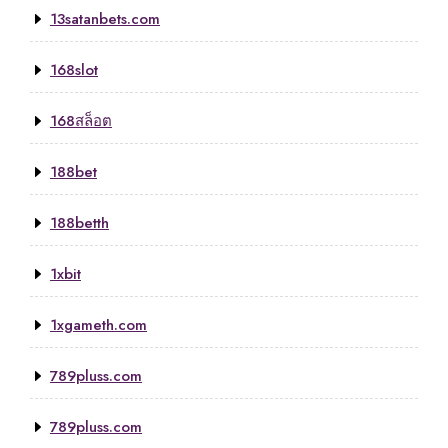
13satanbets.com
168slot
168สล็อต
188bet
188betth
1xbit
1xgameth.com
789pluss.com
789pluss.com