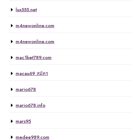
lux555.net
m4newonline.com
m4newonline.com
mac1bet789.com
macau69 สมัคร
mario678
mario678.info
mars95
medee989.com