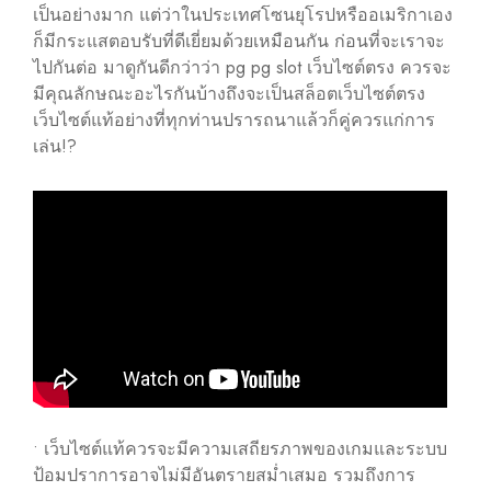
เป็นอย่างมาก แต่ว่าในประเทศโซนยุโรปหรืออเมริกาเอง
ก็มีกระแสตอบรับที่ดีเยี่ยมด้วยเหมือนกัน ก่อนที่จะเราจะ
ไปกันต่อ มาดูกันดีกว่าว่า pg pg slot เว็บไซต์ตรง ควรจะ
มีคุณลักษณะอะไรกันบ้างถึงจะเป็นสล็อตเว็บไซต์ตรง
เว็บไซต์แท้อย่างที่ทุกท่านปรารถนาแล้วก็คู่ควรแก่การ
เล่น!?
• เว็บไซต์แท้ควรจะมีความเสถียรภาพของเกมและระบบ
ป้อมปราการอาจไม่มีอันตรายสม่ำเสมอ รวมถึงการ