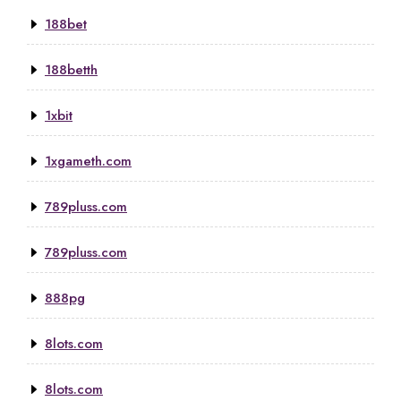
188bet
188betth
1xbit
1xgameth.com
789pluss.com
789pluss.com
888pg
8lots.com
8lots.com