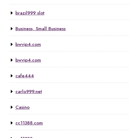
brazil999 slot
Business, Small Business
bwvip4.com
bwvip4.com
cafe444
carlo999.net
Casino
cc11388.com