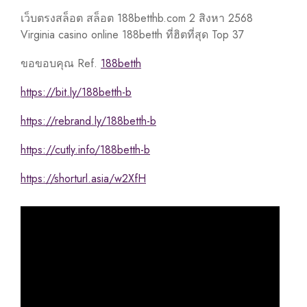
เว็บตรงสล็อต สล็อต 188betthb.com 2 สิงหา 2568
Virginia casino online 188betth ที่ฮิตที่สุด Top 37
ขอขอบคุณ Ref.
188betth
https://bit.ly/188betth-b
https://rebrand.ly/188betth-b
https://cutly.info/188betth-b
https://shorturl.asia/w2XfH