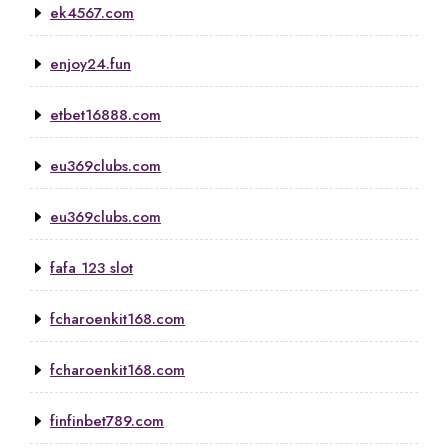
ek4567.com
enjoy24.fun
etbet16888.com
eu369clubs.com
eu369clubs.com
fafa 123 slot
fcharoenkit168.com
fcharoenkit168.com
finfinbet789.com