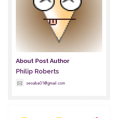
About Post Author
Philip Roberts
seoaba01@gmail.com