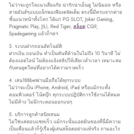
ไม่ว่าจะถูกใจแนวเสี่ยงภัย น่ารักน่าเอ็นดู ไม่นิมอล หรือ
สายมันส์ๆแบบแจ็กพอเพียงตจัดเต็ม ตรงนี้มีครบจากค่าย
ชั้นแนวหน้าทั้งโลก ได้แก่ PG SLOT, Joker Gaming,
Pragmatic Play, JILI, Red Tiger,
สล็อต
CQ9,
Spadegaming แล้วก็ฯลฯ
3. ระบบฝากถอนอัตโนมัติ
ฝากเงิน ถอนเงิน ทำเป็นทันทีด้านในไม่ถึง 10 วินาที ไม่
ต้องแอดไลน์ ไม่ต้องแจ้งสลิปให้เสียเวล่ำเวลา เหมาะสม
กับคนยุคใหม่ที่อยากได้ความรวดเร็ว
4. เล่น188betผ่านมือถือได้ทุกระบบ
ไม่ว่าจะเป็น iPhone, Android, iPad หรือแม้กระทั้ง
คอมพิวเตอร์ โน้ตบุ๊ก ทุกระบบปฏิบัติการใช้งานได้หมด
ไม่มีค้าง ไม่มีกระดอนออกแน่ๆ
5. บริการลูกค้าสนิทสนม
ไม่ใช่แค่ตอบแชทเร็ว แม้กระนั้นแอดมินของที่นี่มีความ
เป็นเพื่อนแล้วก็รู้เรื่องผู้เล่นสล็อตอย่างแท้จริง ถามอะไร