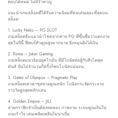
ตอบได้หมด ไม่มีรำคาญ
แนะนำเกมสล็อตที่ได้รับความนิยมที่คนเล่นเยอะที่สุดบน
สล็อต
1. Lucky Neko – PG SLOT
เกมสล็อตธีมแมวนำโชคจากค่าย PG ที่ขึ้นชื่อว่าแตกง่าย
สุดในปีนี้ ฟีพบร์ตัวคูณสูงมากมาย ยิ่งหมุนยิ่งได้เงิน
2. Roma – Joker Gaming
เกมสล็อตแนวย้อนยุคโรมัน ที่มีโบนัสต่อสู้กับสิงโตสุด
มันส์ ปั่นไม่จำนวนกี่ครั้งก็พบโบนัสแน่นอน
3. Gates of Olympus – Pragmatic Play
เกมสล็อตเทวดาซุสสายคูณหนัก โบนัสกระจัดกระจาย
รางวัลสูงสุดหลักแสน
4. Golden Empire – JILI
สายกราฟิกจำเป็นต้องทดลอง ภาพงาม ระบบคูณเงินใน
เกมเร้าใจ เล่นเพลิดเพลินไม่น่าเบื่อ