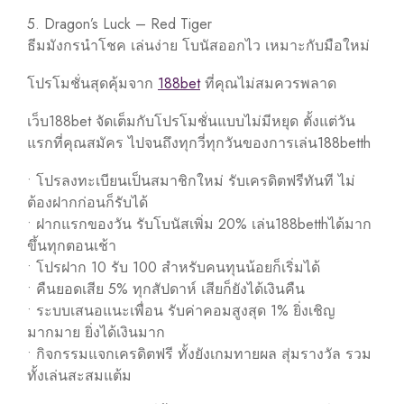
5. Dragon’s Luck – Red Tiger
ธีมมังกรนำโชค เล่นง่าย โบนัสออกไว เหมาะกับมือใหม่
โปรโมชั่นสุดคุ้มจาก
188bet
ที่คุณไม่สมควรพลาด
เว็บ188bet จัดเต็มกับโปรโมชั่นแบบไม่มีหยุด ตั้งแต่วัน
แรกที่คุณสมัคร ไปจนถึงทุกวี่ทุกวันของการเล่น188betth
• โปรลงทะเบียนเป็นสมาชิกใหม่ รับเครดิตฟรีทันที ไม่
ต้องฝากก่อนก็รับได้
• ฝากแรกของวัน รับโบนัสเพิ่ม 20% เล่น188betthได้มาก
ขึ้นทุกตอนเช้า
• โปรฝาก 10 รับ 100 สำหรับคนทุนน้อยก็เริ่มได้
• คืนยอดเสีย 5% ทุกสัปดาห์ เสียก็ยังได้เงินคืน
• ระบบเสนอแนะเพื่อน รับค่าคอมสูงสุด 1% ยิ่งเชิญ
มากมาย ยิ่งได้เงินมาก
• กิจกรรมแจกเครดิตฟรี ทั้งยังเกมทายผล สุ่มรางวัล รวม
ทั้งเล่นสะสมแต้ม