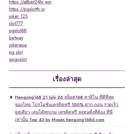
https://allbet24hr.win
https://pgslotth.io
joker 123
slot777
pgslot88
betway
jokerasia
pg slot
gogoslot
เรื่องล่าสุด
Hengjing168 21 July 26 สล็อต168 คาสิโน ที่ดีที่สุด
ของไทย โปรโมชั่นเครดิตฟรี 100% ฝาก-ถอน รวดเร็ว
ยูสเดียว เล่นได้ทุกเกม เครดิตฟรี ลงทุนทั้งที่ต้อง ที่นี่
เท่านั้น Top 43 by Moses hengjing168d.com