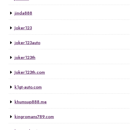
jinda888
Joker123
joker123auto
joker123th
Joker123th.com
k1gt-auto.com
khumsup888.me
kingromans789.com