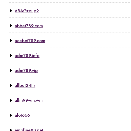
ABAGroup2
abbet789.com
acebet789.com
adm789.info
adm789.vip
allbet24hr
allin99win.win
alot666
ambfine88.net