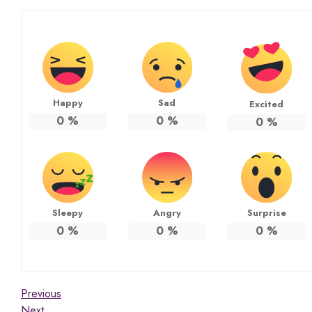
Happy
Sad
Excited
0
%
0
%
0
%
Sleepy
Angry
Surprise
0
%
0
%
0
%
แนะแนว
Previous
Previous
Post
Next
Next