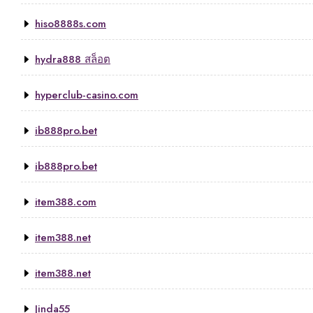
hiso8888s.com
hydra888 สล็อต
hyperclub-casino.com
ib888pro.bet
ib888pro.bet
item388.com
item388.net
item388.net
Jinda55