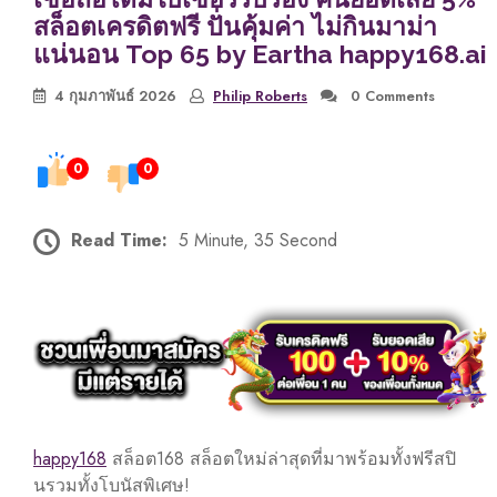
สล็อตเครดิตฟรี ปั่นคุ้มค่า ไม่กินมาม่า
แน่นอน Top 65 by Eartha happy168.ai
4 กุมภาพันธ์ 2026
Philip Roberts
0 Comments
0
0
Read Time:
5 Minute, 35 Second
happy168
สล็อต168 สล็อตใหม่ล่าสุดที่มาพร้อมทั้งฟรีสปิ
นรวมทั้งโบนัสพิเศษ!