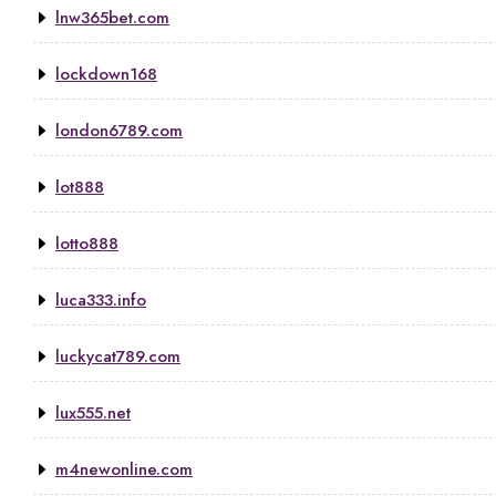
lnw365bet.com
lockdown168
london6789.com
lot888
lotto888
luca333.info
luckycat789.com
lux555.net
m4newonline.com