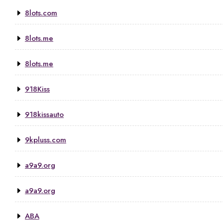
8lots.com
8lots.me
8lots.me
918Kiss
918kissauto
9kpluss.com
a9a9.org
a9a9.org
ABA