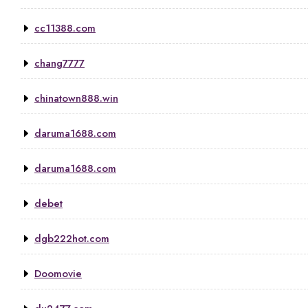
cc11388.com
chang7777
chinatown888.win
daruma1688.com
daruma1688.com
debet
dgb222hot.com
Doomovie