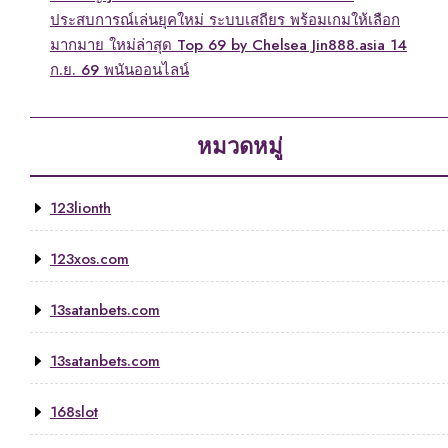
ประสบการณ์เล่นยุคใหม่ ระบบเสถียร พร้อมเกมให้เลือก
มากมาย ใหม่ล่าสุด Top 69 by Chelsea Jin888.asia 14
ก.ย. 69 พนันออนไลน์
หมวดหมู่
123lionth
123xos.com
13satanbets.com
13satanbets.com
168slot