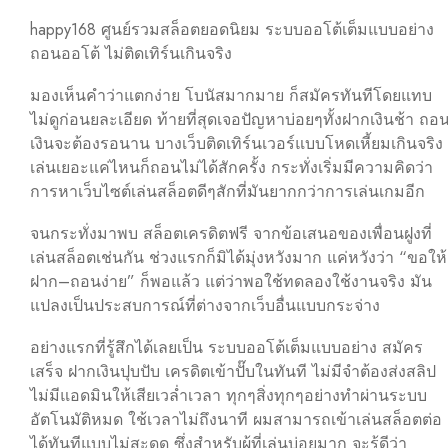
happy168 ศูนย์รวมสล็อตยอดนิยม ระบบออโต้เต็มแบบอย่าง
ถอนออโต้ ไม่ติดเทิร์นเกินจริง
มองเห็นคำว่าแตกง่าย โบนัสมากมาย ก็สมัครทันทีโดยแทบ
ไม่ดูก่อนยละเอียด ท้ายที่สุดเจอปัญหาบ่อยๆทั้งฝากเงินช้า ถอ
เงินจะต้องรอนาน บางเว็บติดเทิร์นเวอร์แบบโหดเหี้ยมเกินจริง
เล่นเยอะแค่ไหนก็ถอนไม่ได้สักครั้ง กระทั่งเริ่มมีความคิดว่า
การหาเว็บไซต์เล่นสล็อตดีๆสักที่มันยากกว่าการเล่นเกมอีก
จนกระทั่งมาพบ สล็อตเครดิตฟรี จากข้อเสนอของเพื่อนฝูงที่
เล่นสล็อตเช่นกัน ช่วงแรกก็มิได้มุ่งหวังมาก แค่หวังว่า “ขอให้
ฝาก–ถอนง่าย” ก็พอแล้ว แต่ว่าพอใช้ทดลองใช้งานจริง มัน
แปลงเป็นประสบการณ์ที่ต่างจากเว็บอื่นแบบกระจ่าง
อย่างแรกที่รู้สึกได้เลยเป็น ระบบออโต้เต็มแบบอย่าง สมัคร
เสร็จ ฝากเงินปุบปับ เครดิตเข้าปั๊บในทันที ไม่มีจำต้องส่งสลิป
ไม่มีแอดมินให้เสียเวล่ำเวลา ทุกๆสิ่งทุกๆอย่างทำผ่านระบบ
อัตโนมัติหมด ใช้เวลาไม่ถึงนาที ผมสามารถเข้าเล่นสล็อตต่อ
ได้ทันทีแบบไม่สะดุด ซึ่งสำหรับผู้ที่เล่นบ่อยมาก จะรู้ดีว่า