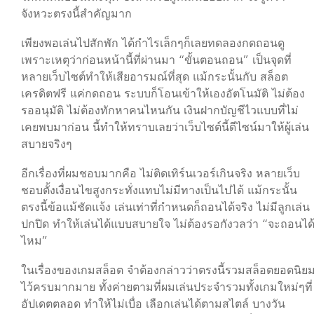
จังหวะตรงนี้สำคัญมาก
เพียงพอเล่นไปสักพัก ได้กำไรเล็กๆก็เลยทดลองกดถอนดู
เพราะเหตุว่าก่อนหน้านี้ที่ผ่านมา “ขั้นตอนถอน” เป็นจุดที่
หลายเว็บไซต์ทำให้เสียอารมณ์ที่สุด แม้กระนั้นกับ สล็อต
เครดิตฟรี แค่กดถอน ระบบก็โอนเข้าให้เองอัตโนมัติ ไม่ต้อง
รออนุมัติ ไม่ต้องทักหาคนไหนกัน เงินฝากบัญชีไวแบบที่ไม่
เคยพบมาก่อน นี้ทำให้ทราบเลยว่าเว็บไซต์นี้ดีไซน์มาให้ผู้เล่น
สบายจริงๆ
อีกเรื่องที่ผมชอบมากคือ ไม่ติดเทิร์นเวอร์เกินจริง หลายเว็บ
ชอบตั้งเงื่อนไขสูงกระทั่งแทบไม่มีทางเป็นไปได้ แม้กระนั้น
ตรงนี้ข้อแม้ชัดแจ้ง เล่นเท่าที่กำหนดก็ถอนได้จริง ไม่มีลูกเล่น
ปกปิด ทำให้เล่นได้แบบสบายใจ ไม่ต้องรอกังวลว่า “จะถอนได
ไหม”
ในเรื่องของเกมสล็อต จำต้องกล่าวว่าตรงนี้รวมสล็อตยอดนิย
ไว้ครบมากมาย ทั้งค่ายตามที่ผมเล่นประจำรวมทั้งเกมใหม่ๆที่
อัปเดตตลอด ทำให้ไม่เบื่อ เลือกเล่นได้ตามสไตล์ บางวัน