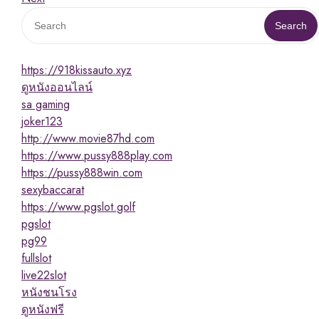
เรื่อง
Post
Search
https://918kissauto.xyz
ดูหนังออนไลน์
sa gaming
joker123
http://www.movie87hd.com
https://www.pussy888play.com
https://pussy888win.com
sexybaccarat
https://www.pgslot.golf
pgslot
pg99
fullslot
live22slot
หนังชนโรง
ดูหนังฟรี