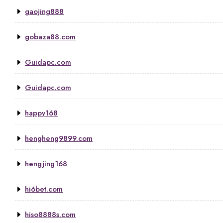
gaojing888
gobaza88.com
Guidapc.com
Guidapc.com
happy168
hengheng9899.com
hengjing168
hi6bet.com
hiso8888s.com