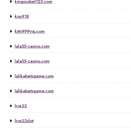
kingxxxbet123.com
kiss918
kitti999vip.com
lala55-casino.com
lala55-casino.com
lalikabetsgame.com
lalikabetsgame.com
live22
live22slot