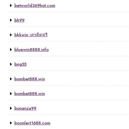
betworld369hot.com
bh99
bkkwin เครดิตฟรี
bluewin8888.info
bng55
bombet888.win
bombet888.win
bonanza99
boonlert1688.com