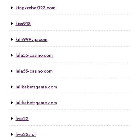
kingxxxbet123.com
kiss918
kitti999vip.com
lala55-casino.com
lala55-casino.com
lalikabetsgame.com
lalikabetsgame.com
live22
live22slot