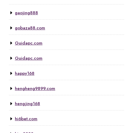
gaojing888
gobaza88.com
Guidapc.com
Guidapc.com
happy168
hengheng9899.com
hengjing168
hi6bet.com