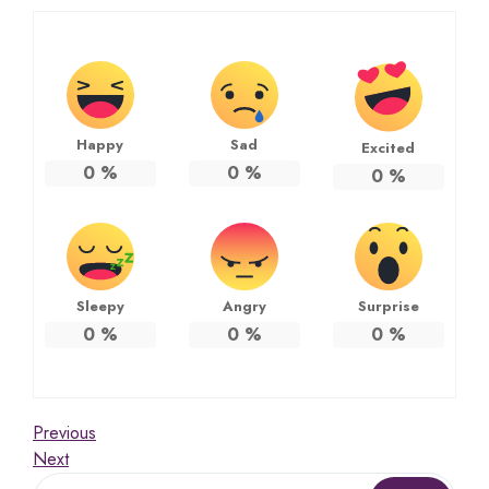
Happy
Sad
Excited
0
%
0
%
0
%
Sleepy
Angry
Surprise
0
%
0
%
0
%
แนะแนว
Previous
Previous
Post
Next
Next
เรื่อง
Post