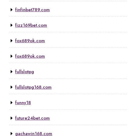
finfinbet789.com
fizz169bet.com
fox689ok.com
fox689ok.com
fullslotpg
fullslotpg168.com
funny18
future24bet.com
gachawin168.com