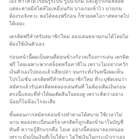
เอง ทำให้ได้ เรียนรู้ระบบ รู้แนวเกม และดูว่าเกมสล็อต
แต่ละค่ายมีสไตล์ไม่เหมือนกัน บางเกมเข้าไว บางเกม
ต้องรอจังหวะ พอได้ลองฟรีก่อน ก็ช่วยลดโอกาสพลาดไป
ได้เยอะ
เครดิตฟรีสำหรับสมาชิกใหม่ ลองเล่นหลายเกมได้โดยไม่
ต้องใช้เงินตัวเอง
ก่อนหน้านี้ผมเป็นคนที่ค่อนข้างกังวลเรื่องการเล่น เครดิต
ฟรี โดยเฉพาะพวกสล็อตหรือคาสิโน เพราะไม่อยากควัก
เงินตัวเองไปลองแล้วเสียเปล่า จนกระทั่งวันหนึ่งผมเห็น
โปรโมชั่น เครดิตฟรีสำหรับสมาชิกใหม่ ที่ระบุชัดเจนว่า
สมัครแล้วรับเครดิตทดลองเล่นทันที ไม่ต้องเติมเงินก่อน
ตรงนี้แหละที่ทำให้ผมตัดสินใจลองดู เพราะคิดว่าอย่าง
น้อยก็ไม่มีอะไรจะเสีย
ขั้นตอนการสมัครค่อนข้างทำตามได้สบาย ใช้เวลาไม่
นาน พอลงทะเบียนเสร็จ เครดิตก็ถูกเติมเข้ามาในบัญชี
ทันที ความรู้สึกแรกคือ โอเค อย่างนี้ค่อยน่าลองหน่อย
เพราะมันเป็นเงินที่เว็บให้มา ไม่ใช่เงินในกระเป๋าเราเอง