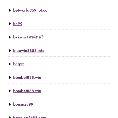
betworld369hot.com
bh99
bkkwin เครดิตฟรี
bluewin8888.info
bng55
bombet888.win
bombet888.win
bonanza99
boonlert1688.com