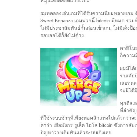
หมุนเสียตลอดแบบเว็บผี
ผมทดลองเล่นเกมที่ได้รับความนิยมหลายเกม ดั
Sweet Bonanza เกมพวกนี้ bitcoin มีหมด รวมท
ไม่มีประชาสัมพันธ์กั้นก่อนเข้าเกม ไม่มีเด้งป
รอบออโต้ก็ยังไม่ค้าง
คาสิโนส
ก็ความม
ผมมิได้
ร่าสลับ
เลยทดล
จะมิได้
ทุกดีลเ
ที่สำคั
ที่ใช้ระบบช้าๆที่เพียงพอคลิกแทงไปแล้วกว่าจ
คาร่า เสือมังกร รูเล็ต ไฮโล bitcoin ซึ่งการ
ปัญหาวางเดิมพันแล้วระบบเด้งเลย