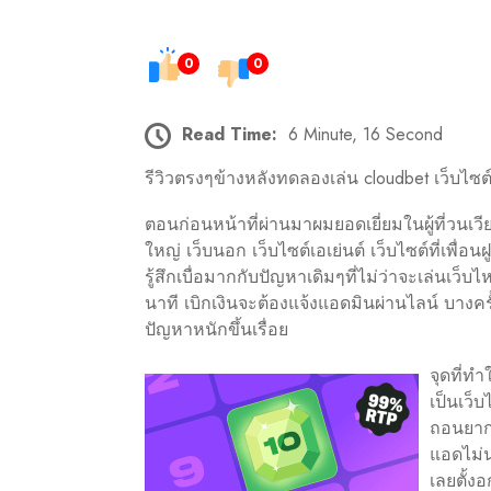
0
0
Read Time:
6 Minute, 16 Second
รีวิวตรงๆข้างหลังทดลองเล่น cloudbet เว็บไซ
ตอนก่อนหน้าที่ผ่านมาผมยอดเยี่ยมในผู้ที่วนเว
ใหญ่ เว็บนอก เว็บไซต์เอเย่นต์ เว็บไซต์ที่เพื่อ
รู้สึกเบื่อมากกับปัญหาเดิมๆที่ไม่ว่าจะเล่นเว
นาที เบิกเงินจะต้องแจ้งแอดมินผ่านไลน์ บางครั้ง
ปัญหาหนักขึ้นเรื่อย
จุดที่ท
เป็นเว็บ
ถอนยาก 
แอดไม่น
เลยตั้ง