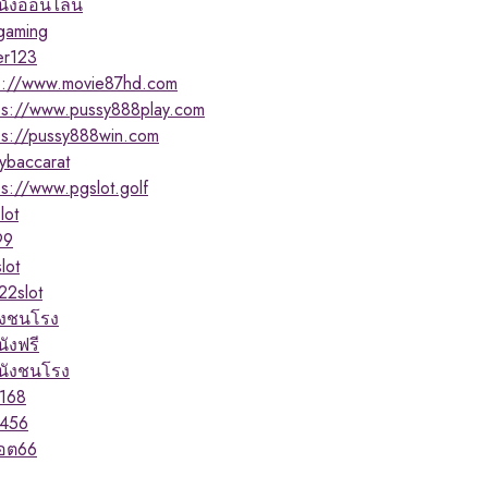
นังออนไลน์
gaming
er123
p://www.movie87hd.com
ps://www.pussy888play.com
ps://pussy888win.com
ybaccarat
ps://www.pgslot.golf
lot
99
slot
e22slot
ังชนโรง
นังฟรี
นังชนโรง
t168
t456
็อต66