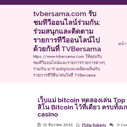
Skip
to
tvbersama.com รับ
content
ชมทีวีออนไลน์ร่วมกัน:
ร่วมสนุกและติดตาม
รายการทีวีออนไลน์ไป
หน้
ด้วยกันที่ TVBersama
https://www.tvbersama.com ให้คุณรับ
ชมทีวีออนไลน์และรายการรายการต่างๆ
ร่วมกัน มาร่วมสนุกและเพลิดเพลินกับ
รายการทีวีที่น่าสนใจที่ TVBersama
เว็บแม่ bitcoin ทดลองเล่น To
สิโน Bitcoin ไว้ที่เดียว ครบทั้
casino
10 ธันวาคม 2025
Philip Roberts
0 Co