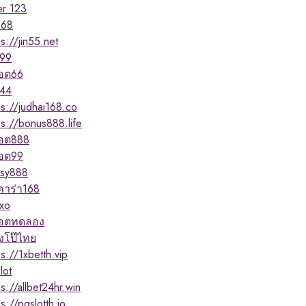
er 123
168
ps://jin55.net
t99
็อต66
t44
ps://judhai168.co
ps://bonus888.life
็อต888
็อต99
ssy888
คาร่า168
txo
็อตทดลอง
งโป๊ไทย
ps://1xbetth.vip
lot
ps://allbet24hr.win
ps://pgslotth.io