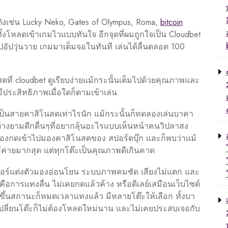
งเช่น Lucky Neko, Gates of Olympus, Roma,
bitcoin
ั้งโหลดเข้าเกมไวแบบทันใจ อีกจุดที่ผมถูกใจเป็น Cloudbet
๊อปอัปวุ่นวาย เกมมาเต็มจอในทันที เล่นได้ลื่นตลอด 100
ดที่ cloudbet ดูเรียบง่ายแม้กระนั้นเต็มไปด้วยคุณภาพและ
ีประสิทธิภาพเมื่อใดก็ตามเข้าเล่น
เป็นสายคาสิโนสดเท่าไรนัก แม้กระนั้นก็ทดลองเล่นบาคา
บ้างยามดึกดื่นๆที่อยากลุ้นอะไรแบบเห็นหน้าคนวิปลาสง
องกดเข้าไปมองคาสิโนสดของ สปอร์ตบุ๊ก และก็พบว่าแม้
มีค่ายมากสุด แต่ทุกโต๊ะเป็นคุณภาพดีเกินคาด
ลอร์แต่งตัวมองอ่อนโยน ระบบภาพคมชัด เสียงไม่แตก และ
ญคือการแทงลื่น ไม่เคยกดแล้วค้าง หรือดีเลย์เสมือนเว็บไซต์
ะขึ้นสถานะก็หมดเวลาแทงแล้ว มีหลายโต๊ะให้เลือก ทั้งบา
สับเปลี่ยนโต๊ะก็ไม่ต้องโหลดใหม่นาน และไม่เคยประสบเจอกับ