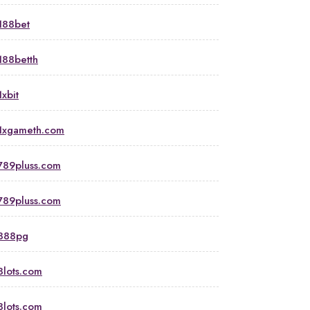
188bet
188betth
1xbit
1xgameth.com
789pluss.com
789pluss.com
888pg
8lots.com
8lots.com