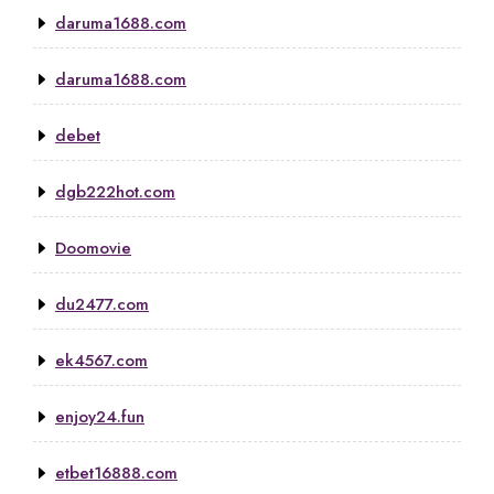
daruma1688.com
daruma1688.com
debet
dgb222hot.com
Doomovie
du2477.com
ek4567.com
enjoy24.fun
etbet16888.com