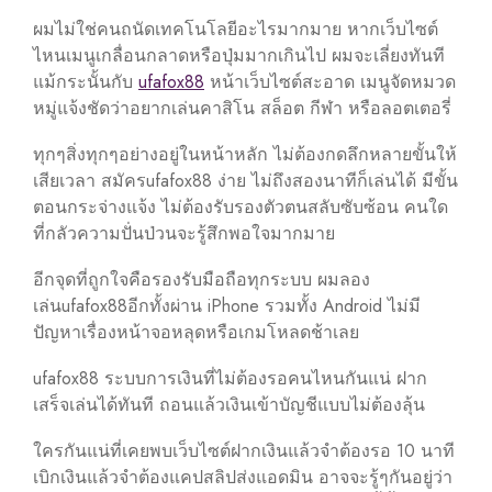
ผมไม่ใช่คนถนัดเทคโนโลยีอะไรมากมาย หากเว็บไซต์
ไหนเมนูเกลื่อนกลาดหรือปุ่มมากเกินไป ผมจะเลี่ยงทันที
แม้กระนั้นกับ
ufafox88
หน้าเว็บไซต์สะอาด เมนูจัดหมวด
หมู่แจ้งชัดว่าอยากเล่นคาสิโน สล็อต กีฬา หรือลอตเตอรี่
ทุกๆสิ่งทุกๆอย่างอยู่ในหน้าหลัก ไม่ต้องกดลึกหลายขั้นให้
เสียเวลา สมัครufafox88 ง่าย ไม่ถึงสองนาทีก็เล่นได้ มีขั้น
ตอนกระจ่างแจ้ง ไม่ต้องรับรองตัวตนสลับซับซ้อน คนใด
ที่กลัวความปั่นป่วนจะรู้สึกพอใจมากมาย
อีกจุดที่ถูกใจคือรองรับมือถือทุกระบบ ผมลอง
เล่นufafox88อีกทั้งผ่าน iPhone รวมทั้ง Android ไม่มี
ปัญหาเรื่องหน้าจอหลุดหรือเกมโหลดช้าเลย
ufafox88 ระบบการเงินที่ไม่ต้องรอคนไหนกันแน่ ฝาก
เสร็จเล่นได้ทันที ถอนแล้วเงินเข้าบัญชีแบบไม่ต้องลุ้น
ใครกันแน่ที่เคยพบเว็บไซต์ฝากเงินแล้วจำต้องรอ 10 นาที
เบิกเงินแล้วจำต้องแคปสลิปส่งแอดมิน อาจจะรู้ๆกันอยู่ว่า