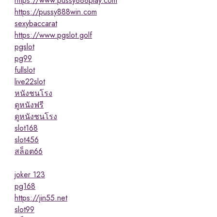
https://www.pussy888play.com
https://pussy888win.com
sexybaccarat
https://www.pgslot.golf
pgslot
pg99
fullslot
live22slot
หนังชนโรง
ดูหนังฟรี
ดูหนังชนโรง
slot168
slot456
สล็อต66
joker 123
pg168
https://jin55.net
slot99