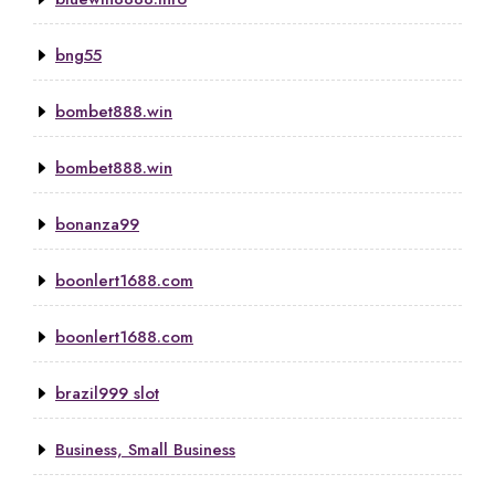
bng55
bombet888.win
bombet888.win
bonanza99
boonlert1688.com
boonlert1688.com
brazil999 slot
Business, Small Business