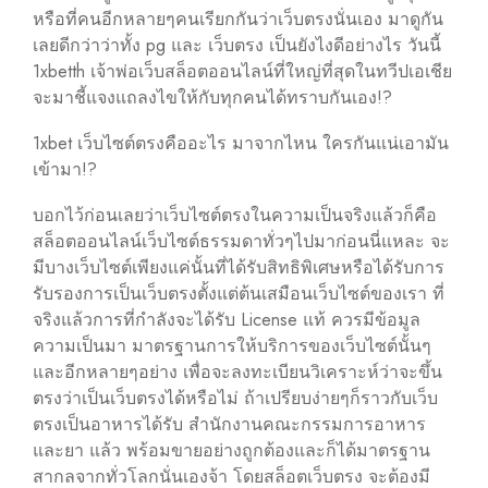
หรือที่คนอีกหลายๆคนเรียกกันว่าเว็บตรงนั่นเอง มาดูกัน
เลยดีกว่าว่าทั้ง pg และ เว็บตรง เป็นยังไงดีอย่างไร วันนี้
1xbetth เจ้าพ่อเว็บสล็อตออนไลน์ที่ใหญ่ที่สุดในทวีปเอเชีย
จะมาชี้แจงแถลงไขให้กับทุกคนได้ทราบกันเอง!?
1xbet เว็บไซต์ตรงคืออะไร มาจากไหน ใครกันแน่เอามัน
เข้ามา!?
บอกไว้ก่อนเลยว่าเว็บไซต์ตรงในความเป็นจริงแล้วก็คือ
สล็อตออนไลน์เว็บไซต์ธรรมดาทั่วๆไปมาก่อนนี่แหละ จะ
มีบางเว็บไซต์เพียงแค่นั้นที่ได้รับสิทธิพิเศษหรือได้รับการ
รับรองการเป็นเว็บตรงตั้งแต่ต้นเสมือนเว็บไซต์ของเรา ที่
จริงแล้วการที่กำลังจะได้รับ License แท้ ควรมีข้อมูล
ความเป็นมา มาตรฐานการให้บริการของเว็บไซต์นั้นๆ
และอีกหลายๆอย่าง เพื่อจะลงทะเบียนวิเคราะห์ว่าจะขึ้น
ตรงว่าเป็นเว็บตรงได้หรือไม่ ถ้าเปรียบง่ายๆก็ราวกับเว็บ
ตรงเป็นอาหารได้รับ สำนักงานคณะกรรมการอาหาร
และยา แล้ว พร้อมขายอย่างถูกต้องและก็ได้มาตรฐาน
สากลจากทั่วโลกนั่นเองจ้า โดยสล็อตเว็บตรง จะต้องมี