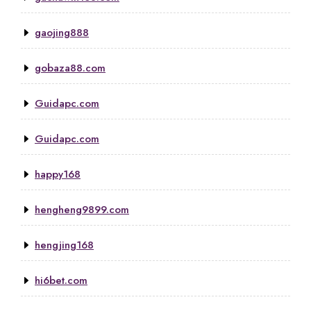
gaojing888
gobaza88.com
Guidapc.com
Guidapc.com
happy168
hengheng9899.com
hengjing168
hi6bet.com