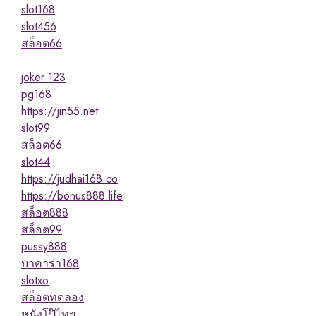
slot168
slot456
สล็อต66
joker 123
pg168
https://jin55.net
slot99
สล็อต66
slot44
https://judhai168.co
https://bonus888.life
สล็อต888
สล็อต99
pussy888
บาคาร่า168
slotxo
สล็อตทดลอง
หนังโป๊ไทย