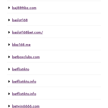
baj88thbz.com
baslot168
baslot168bet.com/
bbp168.me
betboxclubs.com
betflixtikto
betflixtikto.info
betflixtikto.info
betwin6666.com