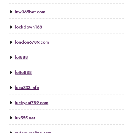
lnw365bet.com
lockdown168
london6789.com
lot888
lotto888
luca333.info
luckycat789.com
lux555.net
m4newonline.com