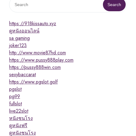
Search
https://918kissauto.xyz
ดูหนังออนไลน์
sa gaming
joker123
http://www.movie87hd.com
https://www.pussy888play.com
https://pussy888win.com
sexybaccarat
https://www.pgslot.golf
pgslot
pg99
fullslot
live22slot
หนังชนโรง
ดูหนังฟรี
ดูหนังชนโรง