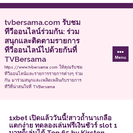
Skip
to
content
tvbersama.com รับชม
ทีวีออนไลน์ร่วมกัน: ร่วม
สนุกและติดตามรายการ
ทีวีออนไลน์ไปด้วยกันที่
TVBersama
Menu
https://www.tvbersama.com ให้คุณรับชม
ทีวีออนไลน์และรายการรายการต่างๆ ร่วม
กัน มาร่วมสนุกและเพลิดเพลินกับรายการ
ทีวีที่น่าสนใจที่ TVBersama
1xbet เปิดแล้ววันนี้!สาวถ้ำนาเกลือ
แตกง่าย ทดลองเล่นฟรีเงินชัวร์ slot 1
บาทก็เล่นได้ Top 65 by Kirsten