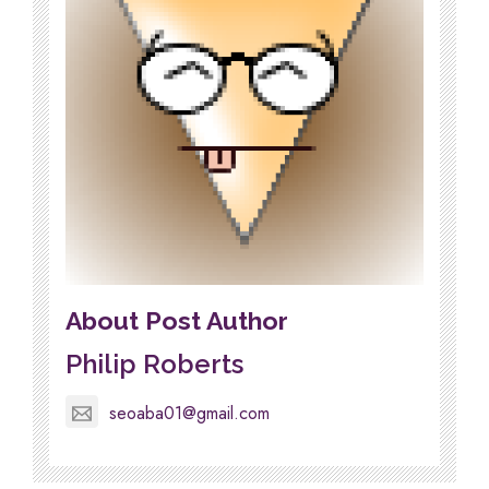
About Post Author
Philip Roberts
seoaba01@gmail.com