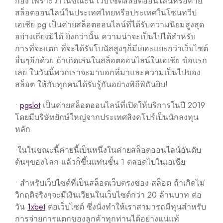
กอง เพราะว่าในขณะนี้ เว็บไซต์สล็อตออนไลน์หรือค่าย
สล็อตออนไลน์ในประเทศไทยหรือประเทศในโซนทวีป
เอเชีย pg เป็นค่ายสล็อตออนไลน์ที่ได้รับความนิยมสูงสุด
อย่างเถียงมิได้ ยิ่งกว่านั้น ความน่าจะเป็นไปได้สำหรับ
การที่จะแตก ที่จะได้รับโบนัสสูงๆก็มีเยอะแยะกว่าเว็บไซต์
อื่นๆอีกด้วย ถ้าเกิดเล่นในสล็อตออนไลน์ในเอเชีย ข้อแรก
เลย ในวันนี้พวกเราจะมาบอกที่มาและความเป็นไปของ
สล็อต ให้กับทุกคนได้รับรู้กันอย่างพิถีพิถันยิบ!
•
pgslot
เป็นค่ายสล็อตออนไลน์ที่เปิดให้บริการในปี 2019
โดยมีบริษัทยักษ์ใหญ่จากประเทศสิงคโปร์เป็นนักลงทุน
หลัก
•ในในขณะนี้ค่ายนี้เป็นหนึ่งในค่ายสล็อตออนไลน์อันดับ
ต้นๆของโลก แล้วก็ขึ้นแท่นชั้น 1 ตลอดไปในเอเชีย
• สำหรับเว็บไซต์ที่เป็นสล็อตเว็บตรงของ สล็อต ถ้าเกิดไม่
วิกฤติจริงๆจะมีเงินเวียนในเว็บไซต์กว่า 20 ล้านบาท ต่อ
วัน
1xbet
ต่อเว็บไซต์ ซึ่งนั่งทำให้เราสามารถมีทุนสำหรับ
การจ่ายการแตกของลูกค้าทุกท่านได้อย่างแน่แท้