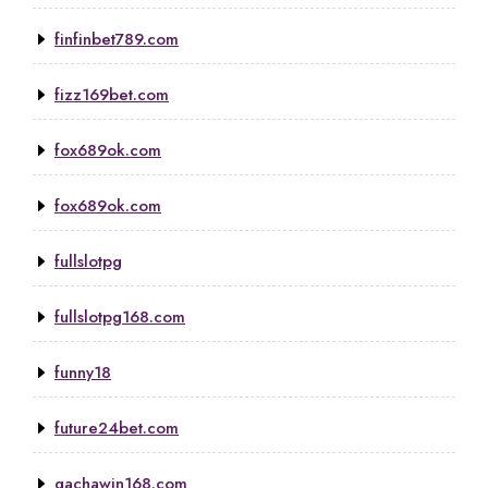
finfinbet789.com
fizz169bet.com
fox689ok.com
fox689ok.com
fullslotpg
fullslotpg168.com
funny18
future24bet.com
gachawin168.com