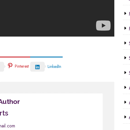
Pinterest
LinkedIn
Author
rts
ail.com