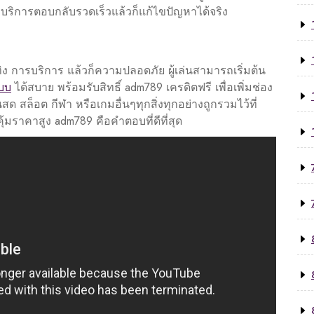
รบริการตอบกลับรวดเร็วแล้วก็แก้ไขปัญหาได้จริง
ทิง การบริการ แล้วก็ความปลอดภัย ผู้เล่นสามารถเริ่มต้น
ะบบ
ได้สบาย พร้อมรับสิทธิ์ adm789 เครดิตฟรี เพื่อเพิ่มช่อง
 สล็อต กีฬา หรือเกมอื่นๆทุกสิ่งทุกอย่างถูกรวมไว้ที่
ุ้มราคาสูง adm789 คือคำตอบที่ดีที่สุด