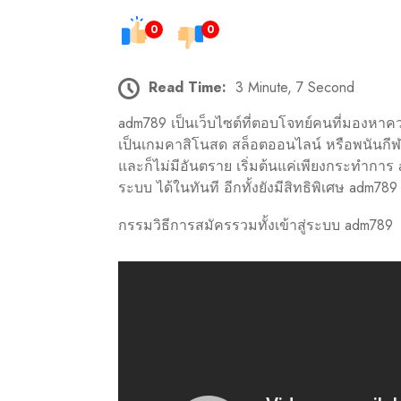
0
0
Read Time:
3 Minute, 7 Second
adm789 เป็นเว็บไซต์ที่ตอบโจทย์คนที่มองหาคว
เป็นเกมคาสิโนสด สล็อตออนไลน์ หรือพนันกีฬา
และก็ไม่มีอันตราย เริ่มต้นแค่เพียงกระทำการ
ระบบ ได้ในทันที อีกทั้งยังมีสิทธิพิเศษ adm7
กรรมวิธีการสมัครรวมทั้งเข้าสู่ระบบ adm789