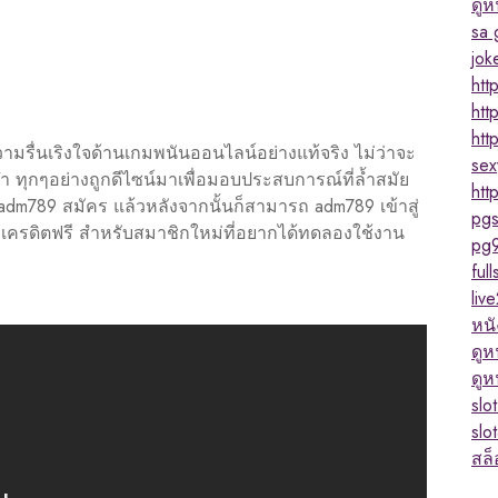
ดูห
sa 
jok
htt
htt
htt
ามรื่นเริงใจด้านเกมพนันออนไลน์อย่างแท้จริง ไม่ว่าจะ
sex
 ทุกๆอย่างถูกดีไซน์มาเพื่อมอบประสบการณ์ที่ล้ำสมัย
htt
 adm789 สมัคร แล้วหลังจากนั้นก็สามารถ adm789 เข้าสู่
pgs
89 เครดิตฟรี สำหรับสมาชิกใหม่ที่อยากได้ทดลองใช้งาน
pg
full
liv
หน
ดูห
ดูห
slo
slo
สล