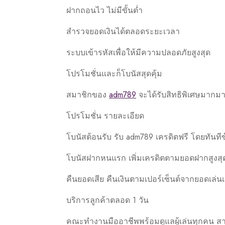
ฝากถอนไว ไม่มีขั้นต่ำ
สำรวจยอดเงินได้ตลอดระยะเวลา
ระบบเข้ารหัสเพื่อให้มีความปลอดภัยสูงสุด
โปรโมชั่นและก็โบนัสสุดคุ้ม
สมาชิกของ
adm789
จะได้รับสิทธิพิเศษมากมาย
โปรโมชั่น รายละเอียด
โบนัสต้อนรับ รับ adm789 เครดิตฟรี โดยทันที
โบนัสฝากหนแรก เพิ่มเครดิตตามยอดฝากสูงสุดท
คืนยอดเสีย คืนเงินตามเปอร์เซ็นต์จากยอดเล่นเ
บริการลูกค้าตลอด 1 วัน
คณะทำงานมืออาชีพพร้อมดูแลผู้เล่นทุกคน สา