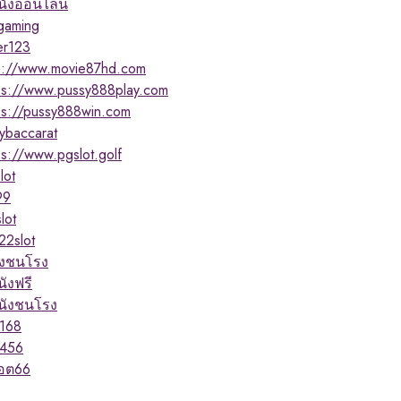
นังออนไลน์
gaming
er123
p://www.movie87hd.com
ps://www.pussy888play.com
ps://pussy888win.com
ybaccarat
ps://www.pgslot.golf
lot
99
slot
e22slot
ังชนโรง
นังฟรี
นังชนโรง
t168
t456
็อต66