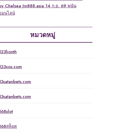
by Chelsea Jin888.asia 14 ก.ย. 69 พนัน
ออนไลน์
หมวดหมู่
123lionth
123xos.com
13satanbets.com
13satanbets.com
168slot
168สล็อต