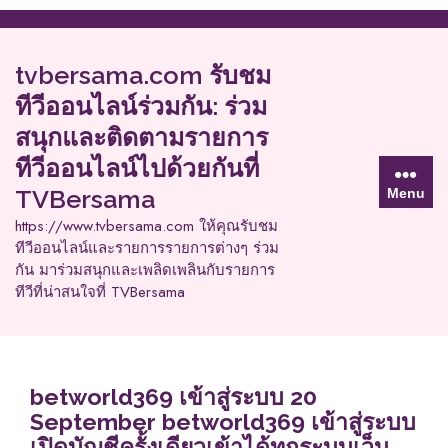
Skip
to
content
tvbersama.com รับชม
ทีวีออนไลน์ร่วมกัน: ร่วม
สนุกและติดตามรายการ
ทีวีออนไลน์ไปด้วยกันที่
TVBersama
Menu
https://www.tvbersama.com ให้คุณรับชม
ทีวีออนไลน์และรายการรายการต่างๆ ร่วม
กัน มาร่วมสนุกและเพลิดเพลินกับรายการ
ทีวีที่น่าสนใจที่ TVBersama
betworld369 เข้าสู่ระบบ 20
September betworld369 เข้าสู่ระบบ
เปิดบัญชีครั้งเดียวเข้าได้ทุกระบบเว็บ