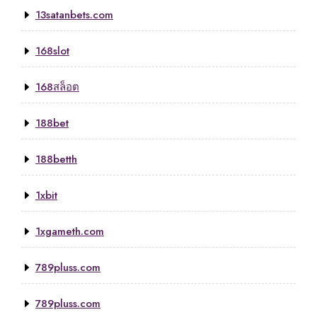
13satanbets.com
168slot
168สล็อต
188bet
188betth
1xbit
1xgameth.com
789pluss.com
789pluss.com