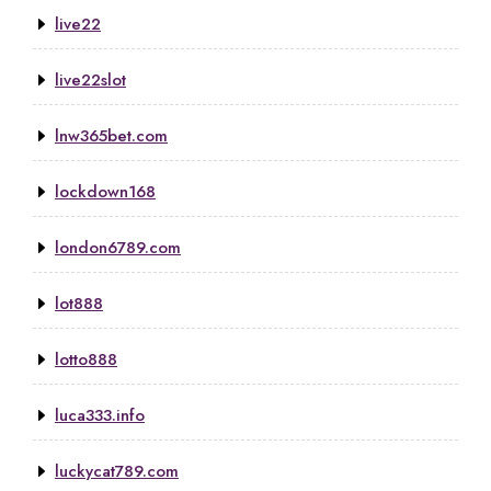
live22
live22slot
lnw365bet.com
lockdown168
london6789.com
lot888
lotto888
luca333.info
luckycat789.com