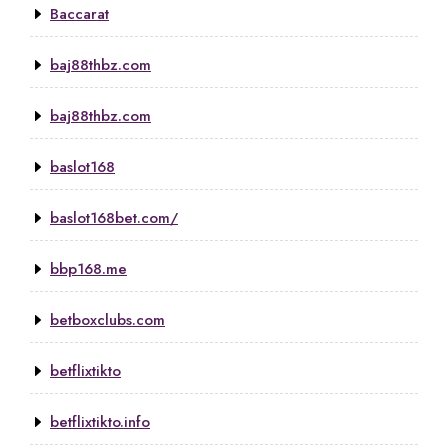
Baccarat
baj88thbz.com
baj88thbz.com
baslot168
baslot168bet.com/
bbp168.me
betboxclubs.com
betflixtikto
betflixtikto.info