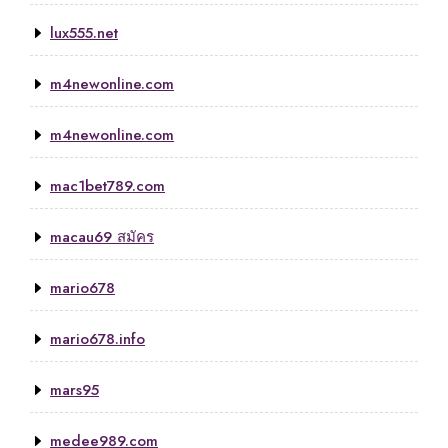
lux555.net
m4newonline.com
m4newonline.com
mac1bet789.com
macau69 สมัคร
mario678
mario678.info
mars95
medee989.com