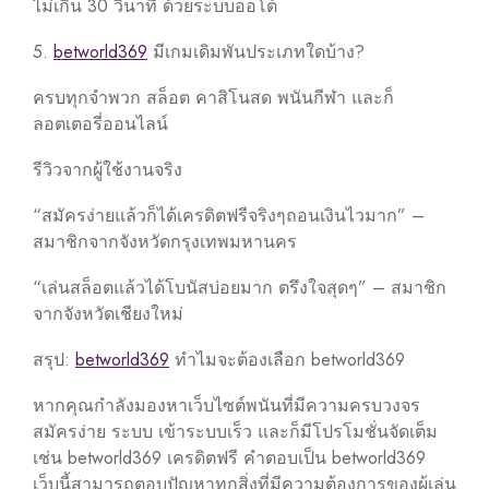
ไม่เกิน 30 วินาที ด้วยระบบออโต้
5.
betworld369
มีเกมเดิมพันประเภทใดบ้าง?
ครบทุกจำพวก สล็อต คาสิโนสด พนันกีฬา และก็
ลอตเตอรี่ออนไลน์
รีวิวจากผู้ใช้งานจริง
“สมัครง่ายแล้วก็ได้เครดิตฟรีจริงๆถอนเงินไวมาก” –
สมาชิกจากจังหวัดกรุงเทพมหานคร
“เล่นสล็อตแล้วได้โบนัสบ่อยมาก ตรึงใจสุดๆ” – สมาชิก
จากจังหวัดเชียงใหม่
สรุป:
betworld369
ทำไมจะต้องเลือก betworld369
หากคุณกำลังมองหาเว็บไซต์พนันที่มีความครบวงจร
สมัครง่าย ระบบ เข้าระบบเร็ว และก็มีโปรโมชั่นจัดเต็ม
เช่น betworld369 เครดิตฟรี คำตอบเป็น betworld369
เว็บนี้สามารถตอบปัญหาทุกสิ่งที่มีความต้องการของผู้เล่น