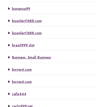
bonanza99
boonlert1688.com
boonlert1688.com
brazil999 slot
Business, Small Business
bwvip4.com
bwvip4.com
cafe444
carlo999.net