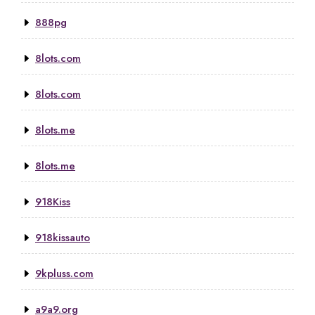
888pg
8lots.com
8lots.com
8lots.me
8lots.me
918Kiss
918kissauto
9kpluss.com
a9a9.org