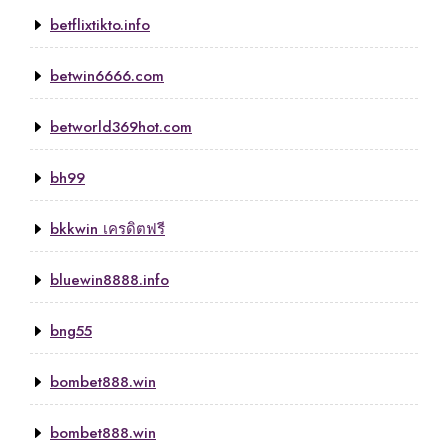
betflixtikto.info
betwin6666.com
betworld369hot.com
bh99
bkkwin เครดิตฟรี
bluewin8888.info
bng55
bombet888.win
bombet888.win