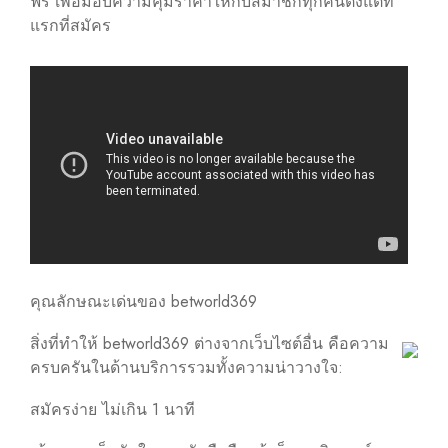
ฟรี เพื่อมอบความคุ้มราคาให้กับสมาชิกทุกคนตั้งแต่ที
แรกที่สมัคร
คุณลักษณะเด่นของ betworld369
สิ่งที่ทำให้ betworld369 ต่างจากเว็บไซต์อื่น คือความ
ครบครันในด้านบริการรวมทั้งความน่าวางใจ:
สมัครง่าย ไม่เกิน 1 นาที