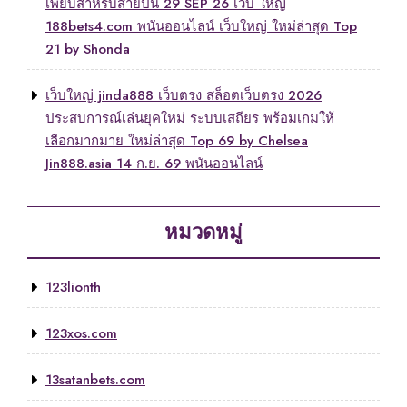
เพียบสำหรับสายปั่น 29 SEP 26 เว็บ ใหญ่
188bets4.com พนันออนไลน์ เว็บใหญ่ ใหม่ล่าสุด Top
21 by Shonda
เว็บใหญ่ jinda888 เว็บตรง สล็อตเว็บตรง 2026
ประสบการณ์เล่นยุคใหม่ ระบบเสถียร พร้อมเกมให้
เลือกมากมาย ใหม่ล่าสุด Top 69 by Chelsea
Jin888.asia 14 ก.ย. 69 พนันออนไลน์
หมวดหมู่
123lionth
123xos.com
13satanbets.com