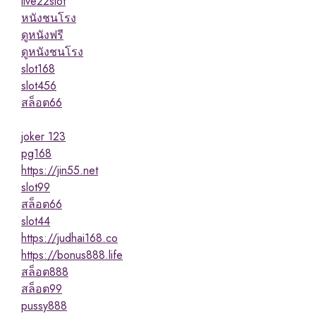
live22slot
หนังชนโรง
ดูหนังฟรี
ดูหนังชนโรง
slot168
slot456
สล็อต66
joker 123
pg168
https://jin55.net
slot99
สล็อต66
slot44
https://judhai168.co
https://bonus888.life
สล็อต888
สล็อต99
pussy888