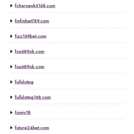
fcharoenkit168.com
finfinbet789.com
fizz169bet.com
fox689ok.com
fox689ok.com
fullslotpg
fullslotpg168.com
funny18
future24bet.com