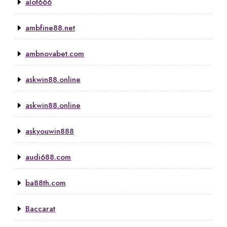
alot666
ambfine88.net
ambnovabet.com
askwin88.online
askwin88.online
askyouwin888
audi688.com
ba88th.com
Baccarat