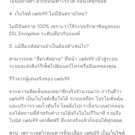
ไม่มีอย่างต่ำ ฝากถอนเท่าไรก็ได้ ถอนได้ทุกยอด
4. เว็บไซต์ carlo99 ไม่มีอันตรายไหม?
ไม่มีอันตราย 100% เพราะว่าใช้ระบบรักษาข้อมูลแบบ
SSL Encryption ระดับเดียวกับแบงค์
5. แม้ลืมรหัสผ่านจำเป็นต้องทำเช่นไร?
สามารถกด “ลืมรหัสผ่าน” ที่หน้า carlo99 เข้าสู่ระบบ
ระบบจะส่งลิงก์รีเซ็ตไปยังเบอร์โทรหรืออีเมลของคุณ
รีวิวจากผู้เล่นจริงของ carlo99
จากความคิดเห็นของสมาชิกจริงจำนวนมาก การันตีว่า
carlo99 เป็นเว็บไซต์เชื่อใจได้ ระบบเสถียร โปรโมชั่นคุ้ม
และบริการรวดเร็วทันใจ โดยยิ่งไปกว่านั้นระบบฝากถอน
ออโต้สถานที่สำหรับทำงานได้จริงในไม่กี่วินาที รวมถึง
โบนัส carlo99 เครดิตฟรี ที่แจกจริงแล้วก็ถอนได้ทุกยอด
สรุป: เพราะเหตุไรคุณควรที่จะเลือก carlo99 เป็นเว็บไซต์