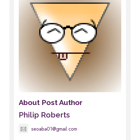
About Post Author
Philip Roberts
seoaba01@gmail.com