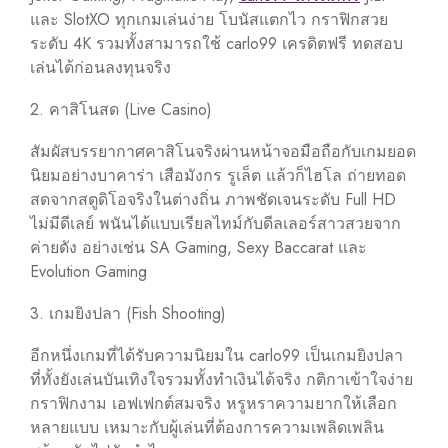
และ SlotXO ทุกเกมเล่นง่าย โบนัสแตกไว กราฟิกสวย
ระดับ 4K รวมทั้งสามารถใช้ carlo99 เครดิตฟรี ทดสอบ
เล่นได้ก่อนลงทุนจริง
2. คาสิโนสด (Live Casino)
สัมผัสบรรยากาศคาสิโนจริงผ่านหน้าจอมือถือกับเกมยอด
นิยมอย่างบาคาร่า เสือมังกร รูเล็ต แล้วก็ไฮโล ถ่ายทอด
สดจากสตูดิโอจริงในต่างถิ่น ภาพชัดเจนระดับ Full HD
ไม่มีดีเลย์ พนันได้แบบเรียลไทม์กับดีลเลอร์สาวสวยจาก
ค่ายดัง อย่างเช่น SA Gaming, Sexy Baccarat และ
Evolution Gaming
3. เกมยิงปลา (Fish Shooting)
อีกหนึ่งเกมที่ได้รับความนิยมใน carlo99 เป็นเกมยิงปลา
ที่ทั้งยังเล่นบันเทิงใจรวมทั้งทำเงินได้จริง กติกาเข้าใจง่าย
กราฟิกงาม เอฟเฟกต์สมจริง หรูหราความยากให้เลือก
หลายแบบ เหมาะกับผู้เล่นที่ต้องการความเพลิดเพลิน