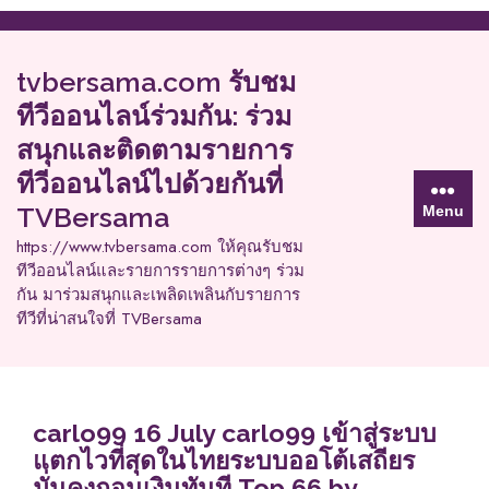
Skip
to
content
tvbersama.com รับชม
ทีวีออนไลน์ร่วมกัน: ร่วม
สนุกและติดตามรายการ
ทีวีออนไลน์ไปด้วยกันที่
TVBersama
Menu
https://www.tvbersama.com ให้คุณรับชม
ทีวีออนไลน์และรายการรายการต่างๆ ร่วม
กัน มาร่วมสนุกและเพลิดเพลินกับรายการ
ทีวีที่น่าสนใจที่ TVBersama
carlo99 16 July carlo99 เข้าสู่ระบบ
แตกไวที่สุดในไทยระบบออโต้เสถียร
มั่นคงถอนเงินทันที Top 66 by