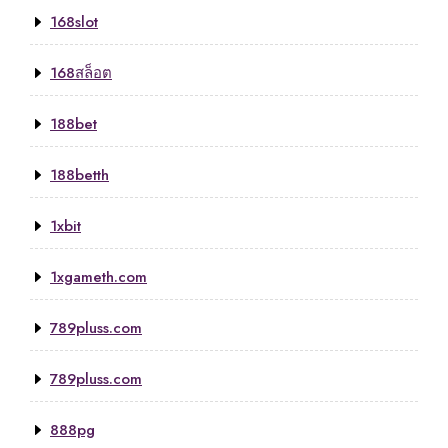
168slot
168สล็อต
188bet
188betth
1xbit
1xgameth.com
789pluss.com
789pluss.com
888pg