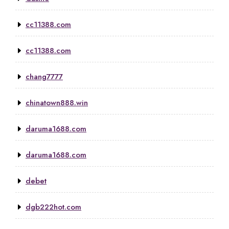
cc11388.com
cc11388.com
chang7777
chinatown888.win
daruma1688.com
daruma1688.com
debet
dgb222hot.com