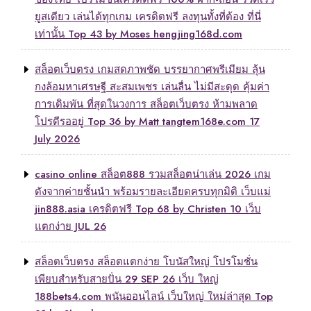
ยูสเดียว เล่นได้ทุกเกม เครดิตฟรี ลงทุนทั้งที่ต้อง ที่นี่
เท่านั้น Top 43 by Moses hengjing168d.com
สล็อตเว็บตรง เกมสดภาพชัด บรรยากาศพรีเมียม ลุ้น
กงล้อมหาเศรษฐี สะสมเพชร เล่นลื่น ไม่มีสะดุด คุ้มค่า
การเดิมพัน ที่สุดในวงการ สล็อตเว็บตรง ห้ามพลาด
โปรดีรออยู่ Top 36 by Matt tangtem168e.com 17
July 2026
casino online สล็อต888 รวมสล็อตน่าเล่น 2026 เกม
ดังจากค่ายชั้นนำ พร้อมรายละเอียดครบทุกมิติ เว็บแม่
jin888.asia เครดิตฟรี Top 68 by Christen 10 เว็บ
แตกง่าย JUL 26
สล็อตเว็บตรง สล็อตแตกง่าย โบนัสใหญ่ โปรโมชั่น
เพียบสำหรับสายปั่น 29 SEP 26 เว็บ ใหญ่
188bets4.com พนันออนไลน์ เว็บใหญ่ ใหม่ล่าสุด Top