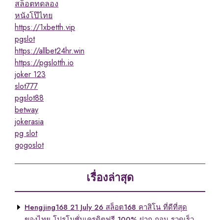
สล็อตทดลอง
หนังโป๊ไทย
https://1xbetth.vip
pgslot
https://allbet24hr.win
https://pgslotth.io
joker 123
slot777
pgslot88
betway
jokerasia
pg slot
gogoslot
เรื่องล่าสุด
Hengjing168 21 July 26 สล็อต168 คาสิโน ที่ดีที่สุด
ของไทย โปรโมชั่นเครดิตฟรี 100% ฝาก-ถอน รวดเร็ว