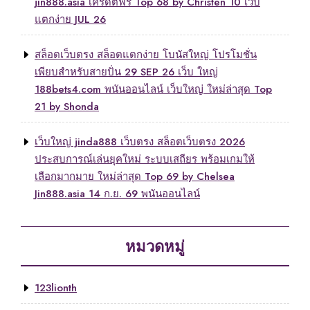
jin888.asia เครดิตฟรี Top 68 by Christen 10 เว็บ
แตกง่าย JUL 26
สล็อตเว็บตรง สล็อตแตกง่าย โบนัสใหญ่ โปรโมชั่น
เพียบสำหรับสายปั่น 29 SEP 26 เว็บ ใหญ่
188bets4.com พนันออนไลน์ เว็บใหญ่ ใหม่ล่าสุด Top
21 by Shonda
เว็บใหญ่ jinda888 เว็บตรง สล็อตเว็บตรง 2026
ประสบการณ์เล่นยุคใหม่ ระบบเสถียร พร้อมเกมให้
เลือกมากมาย ใหม่ล่าสุด Top 69 by Chelsea
Jin888.asia 14 ก.ย. 69 พนันออนไลน์
หมวดหมู่
123lionth