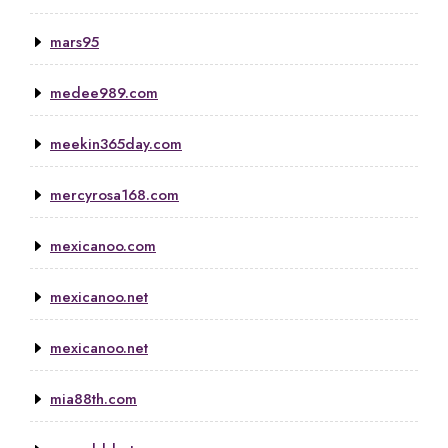
mars95
medee989.com
meekin365day.com
mercyrosa168.com
mexicanoo.com
mexicanoo.net
mexicanoo.net
mia88th.com