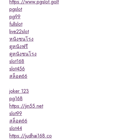
https://www.pgslot.golf
pgslot
pg99
fullslot
live22slot
หนังชนโรง
ดูหนังฟรี
ดูหนังชนโรง
slot168
slot456
สล็อต66
joker 123
pg168
https://jin55.net
slot99
สล็อต66
slot44
https://judhai168.co