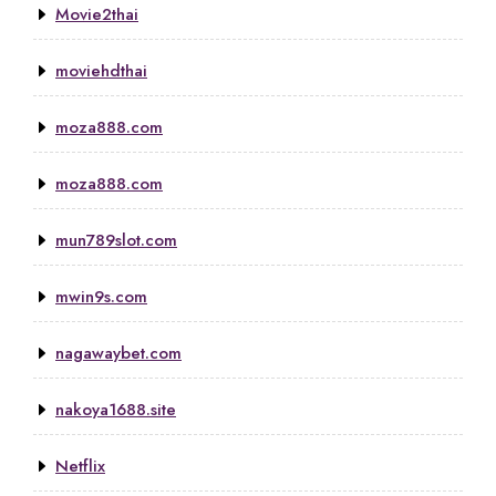
Movie2thai
moviehdthai
moza888.com
moza888.com
mun789slot.com
mwin9s.com
nagawaybet.com
nakoya1688.site
Netflix