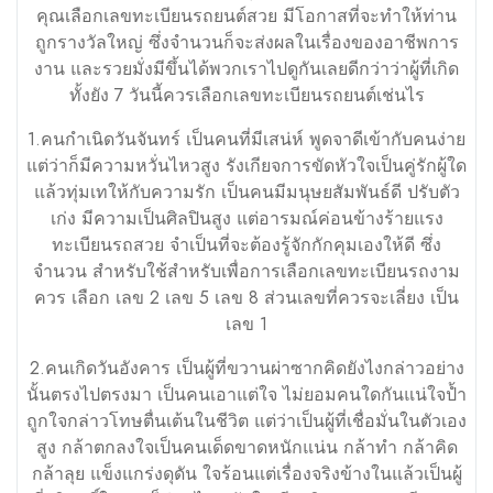
คุณเลือกเลขทะเบียนรถยนต์สวย มีโอกาสที่จะทำให้ท่าน
ถูกรางวัลใหญ่ ซึ่งจำนวนก็จะส่งผลในเรื่องของอาชีพการ
งาน และรวยมั่งมีขึ้นได้พวกเราไปดูกันเลยดีกว่าว่าผู้ที่เกิด
ทั้งยัง 7 วันนี้ควรเลือกเลขทะเบียนรถยนต์เช่นไร
1.คนกำเนิดวันจันทร์ เป็นคนที่มีเสน่ห์ พูดจาดีเข้ากับคนง่าย
แต่ว่าก็มีความหวั่นไหวสูง รังเกียจการขัดหัวใจเป็นคู่รักผู้ใด
แล้วทุ่มเทให้กับความรัก เป็นคนมีมนุษยสัมพันธ์ดี ปรับตัว
เก่ง มีความเป็นศิลปินสูง แต่อารมณ์ค่อนข้างร้ายแรง
ทะเบียนรถสวย จำเป็นที่จะต้องรู้จักกักคุมเองให้ดี ซึ่ง
จำนวน สำหรับใช้สำหรับเพื่อการเลือกเลขทะเบียนรถงาม
ควร เลือก เลข 2 เลข 5 เลข 8 ส่วนเลขที่ควรจะเลี่ยง เป็น
เลข 1
2.คนเกิดวันอังคาร เป็นผู้ที่ขวานผ่าซากคิดยังไงกล่าวอย่าง
นั้นตรงไปตรงมา เป็นคนเอาแต่ใจ ไม่ยอมคนใดกันแน่ใจป้ำ
ถูกใจกล่าวโทษตื่นเต้นในชีวิต แต่ว่าเป็นผู้ที่เชื่อมั่นในตัวเอง
สูง กล้าตกลงใจเป็นคนเด็ดขาดหนักแน่น กล้าทำ กล้าคิด
กล้าลุย แข็งแกร่งดุดัน ใจร้อนแต่เรื่องจริงข้างในแล้วเป็นผู้