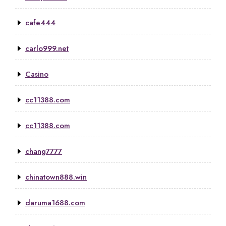
cafe444
carlo999.net
Casino
cc11388.com
cc11388.com
chang7777
chinatown888.win
daruma1688.com