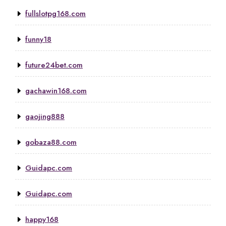
fullslotpg168.com
funny18
future24bet.com
gachawin168.com
gaojing888
gobaza88.com
Guidapc.com
Guidapc.com
happy168