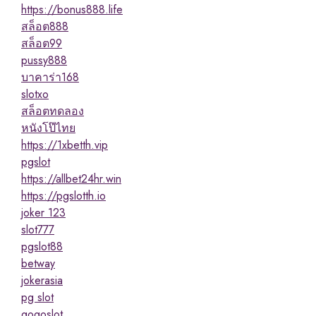
https://bonus888.life
สล็อต888
สล็อต99
pussy888
บาคาร่า168
slotxo
สล็อตทดลอง
หนังโป๊ไทย
https://1xbetth.vip
pgslot
https://allbet24hr.win
https://pgslotth.io
joker 123
slot777
pgslot88
betway
jokerasia
pg slot
gogoslot