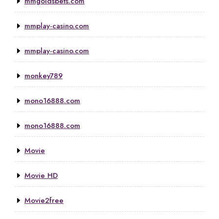
mmgoldsbets.com
mmplay-casino.com
mmplay-casino.com
monkey789
mono16888.com
mono16888.com
Movie
Movie HD
Movie2free