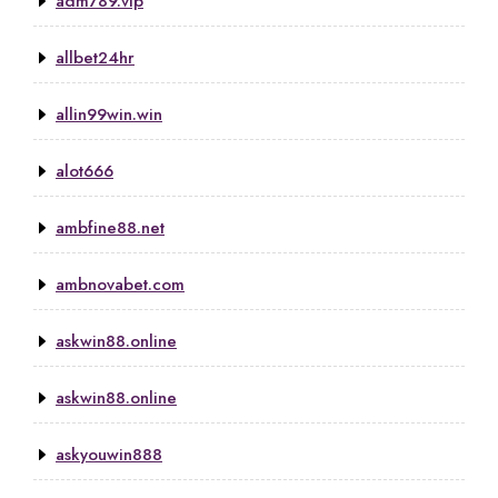
adm789.vip
allbet24hr
allin99win.win
alot666
ambfine88.net
ambnovabet.com
askwin88.online
askwin88.online
askyouwin888