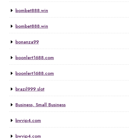
bombet888.win
bombet888.win
bonanza99
boonlert1688.com
boonlert1688.com
brazil999 slot
Business, Small Business
bwvip4.com
bwvip4.com