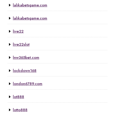
lalikabetsgame.com
lalikabetsgame.com
live22
live22slot
lnw365bet.com
lockdown168
london6789.com
lot888
lotto888