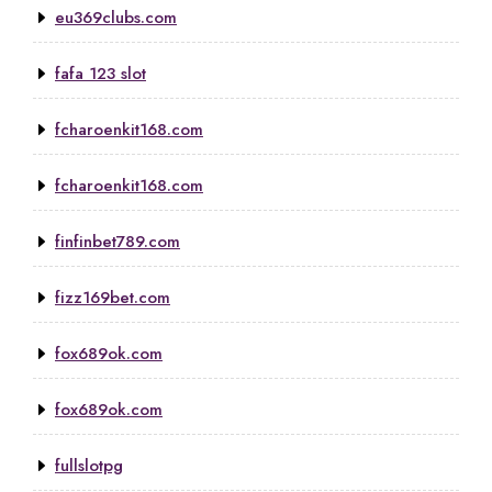
eu369clubs.com
fafa 123 slot
fcharoenkit168.com
fcharoenkit168.com
finfinbet789.com
fizz169bet.com
fox689ok.com
fox689ok.com
fullslotpg