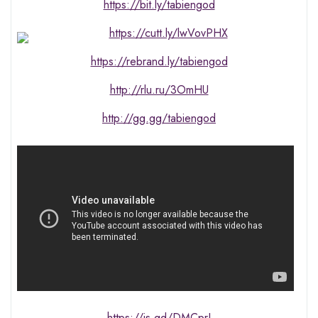
https://bit.ly/tabiengod
https://cutt.ly/lwVovPHX
https://rebrand.ly/tabiengod
http://rlu.ru/3OmHU
http://gg.gg/tabiengod
https://is.gd/DMCprI