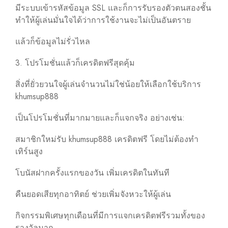
มีระบบเข้ารหัสข้อมูล SSL และก็การรับรองตัวตนสองชั้น
ทำให้ผู้เล่นมั่นใจได้ว่าการใช้งานจะไม่เป็นอันตราย
แล้วก็ข้อมูลไม่รั่วไหล
3. โปรโมชั่นแล้วก็เครดิตฟรีสุดคุ้ม
สิ่งที่ยั่วยวนใจผู้เล่นจำนวนไม่ใช่น้อยให้เลือกใช้บริการ
khumsup888
เป็นโปรโมชั่นที่มากมายและก็แจกจริง อย่างเช่น:
สมาชิกใหม่รับ khumsup888 เครดิตฟรี โดยไม่ต้องทำ
เทิร์นสูง
โบนัสฝากครั้งแรกของวัน เพิ่มเครดิตในทันที
คืนยอดเสียทุกอาทิตย์ ช่วยเพิ่มจังหวะให้ผู้เล่น
กิจกรรมพิเศษทุกเดือนที่มีการแจกเครดิตฟรีรวมทั้งของ
รางวัลมาก