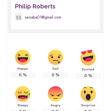
Philip Roberts
seoaba01@gmail.com
Happy
Sad
Excited
0
%
0
%
0
%
Sleepy
Angry
Surprise