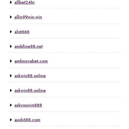
allbet24hr
allin99win.win
alot666
ambfine88.net
ambnovabet.com
askwin88.online
askwin88.online
askyouwin888
audi688.com