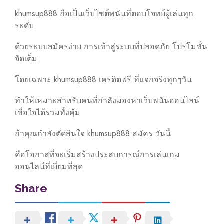
khumsup888 ถือเป็นเว็บไซต์พนันที่ตอบโจทย์ผู้เล่นทุก
ระดับ
ด้วยระบบสมัครง่าย การเข้าสู่ระบบที่ปลอดภัย โปรโมชั่น
จัดเต็ม
โดยเฉพาะ khumsup888 เครดิตฟรี ที่แจกจริงทุกๆวัน
ทำให้เหมาะสำหรับคนที่กำลังมองหาเว็บพนันออนไลน์
เชื่อใจได้รวมทั้งคุ้ม
ถ้าคุณกำลังตัดสินใจ khumsup888 สมัคร วันนี้
คือโอกาสที่จะเริ่มสร้างประสบการณ์การเล่นเกม
ออนไลน์ที่เยี่ยมที่สุด
Share