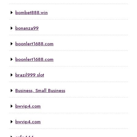
bombet888.win
bonanza99
boonlert1688.com
boonlert1688.com
brazil999 slot
Business, Small Business
bwvip4.com
bwvip4.com