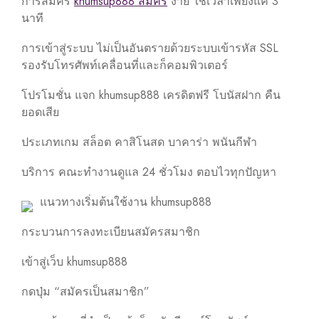
การสมัคร
khumsup888 สมัคร
ง่าย ใช้เวลาเพียงแค่ 3
นาที
การเข้าสู่ระบบ ไม่เป็นอันตรายด้วยระบบเข้ารหัส SSL
รองรับโทรศัพท์เคลื่อนที่และก็คอมพิวเตอร์
โปรโมชั่น แจก khumsup888 เครดิตฟรี โบนัสฝาก คืน
ยอดเสีย
ประเภทเกม สล็อต คาสิโนสด บาคาร่า พนันกีฬา
บริการ คณะทำงานดูแล 24 ชั่วโมง ตอบไวทุกปัญหา
แนวทางเริ่มต้นใช้งาน khumsup888
กระบวนการลงทะเบียนสมัครสมาชิก
เข้าสู่เว็บ khumsup888
กดปุ่ม “สมัครเป็นสมาชิก”