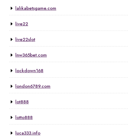
lalikabetsgame.com
live22
live22slot
lnw365bet.com
lockdown168
london6789.com
lot888
lotto888
luca333.info