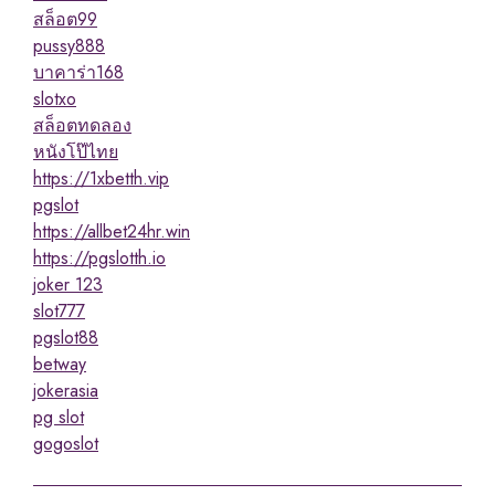
สล็อต99
pussy888
บาคาร่า168
slotxo
สล็อตทดลอง
หนังโป๊ไทย
https://1xbetth.vip
pgslot
https://allbet24hr.win
https://pgslotth.io
joker 123
slot777
pgslot88
betway
jokerasia
pg slot
gogoslot