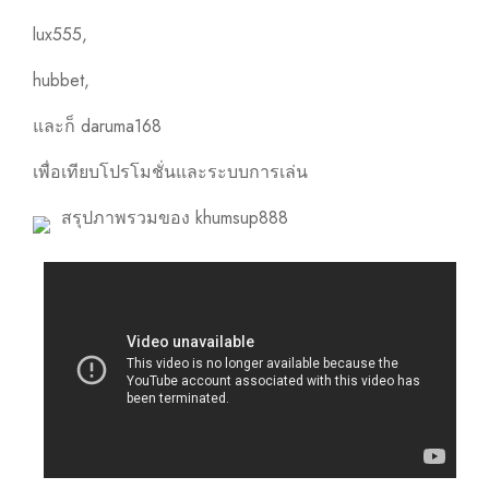
lux555,
hubbet,
และก็ daruma168
เพื่อเทียบโปรโมชั่นและระบบการเล่น
สรุปภาพรวมของ khumsup888