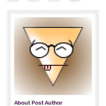
About Post Author