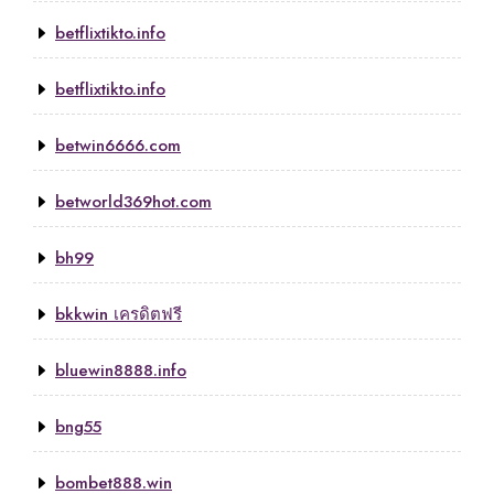
betflixtikto.info
betflixtikto.info
betwin6666.com
betworld369hot.com
bh99
bkkwin เครดิตฟรี
bluewin8888.info
bng55
bombet888.win