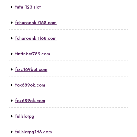
fafa 123 slot
fcharoenkit168.com
fcharoenkit168.com
finfinbet789.com
fizz169bet.com
fox689ok.com
fox689ok.com
fullslotpg
fullslotpg168.com