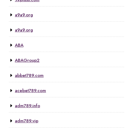
a9a9.org
a9a9.org
ABA
ABAGroup2
abbet789.com
acebet789.com
adm789.info
adm789.vip