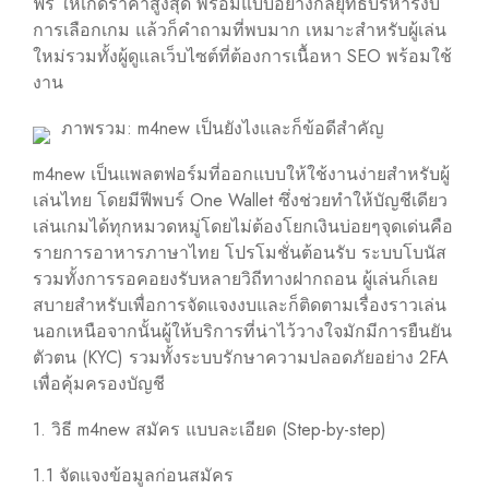
ฟรี ให้เกิดราคาสูงสุด พร้อมแบบอย่างกลยุทธ์บริหารงบ
การเลือกเกม แล้วก็คำถามที่พบมาก เหมาะสำหรับผู้เล่น
ใหม่รวมทั้งผู้ดูแลเว็บไซต์ที่ต้องการเนื้อหา SEO พร้อมใช้
งาน
ภาพรวม: m4new เป็นยังไงและก็ข้อดีสำคัญ
m4new เป็นแพลตฟอร์มที่ออกแบบให้ใช้งานง่ายสำหรับผู้
เล่นไทย โดยมีฟีพบร์ One Wallet ซึ่งช่วยทำให้บัญชีเดียว
เล่นเกมได้ทุกหมวดหมู่โดยไม่ต้องโยกเงินบ่อยๆจุดเด่นคือ
รายการอาหารภาษาไทย โปรโมชั่นต้อนรับ ระบบโบนัส
รวมทั้งการรอคอยงรับหลายวิถีทางฝากถอน ผู้เล่นก็เลย
สบายสำหรับเพื่อการจัดแจงงบและก็ติดตามเรื่องราวเล่น
นอกเหนือจากนั้นผู้ให้บริการที่น่าไว้วางใจมักมีการยืนยัน
ตัวตน (KYC) รวมทั้งระบบรักษาความปลอดภัยอย่าง 2FA
เพื่อคุ้มครองบัญชี
1. วิธี m4new สมัคร แบบละเอียด (Step-by-step)
1.1 จัดแจงข้อมูลก่อนสมัคร