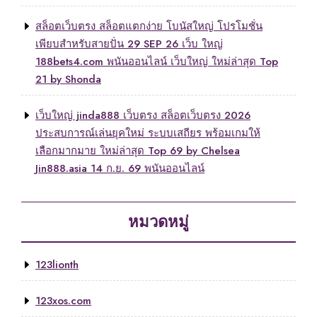
สล็อตเว็บตรง สล็อตแตกง่าย โบนัสใหญ่ โปรโมชั่น
เพียบสำหรับสายปั่น 29 SEP 26 เว็บ ใหญ่
188bets4.com พนันออนไลน์ เว็บใหญ่ ใหม่ล่าสุด Top
21 by Shonda
เว็บใหญ่ jinda888 เว็บตรง สล็อตเว็บตรง 2026
ประสบการณ์เล่นยุคใหม่ ระบบเสถียร พร้อมเกมให้
เลือกมากมาย ใหม่ล่าสุด Top 69 by Chelsea
Jin888.asia 14 ก.ย. 69 พนันออนไลน์
หมวดหมู่
123lionth
123xos.com