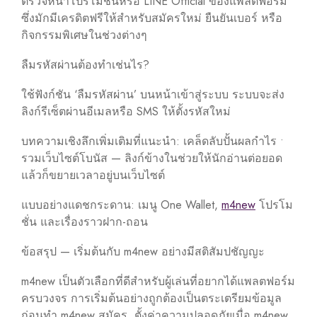
ตรวจหน้าโปรโมชั่นหรือ LINE Official ของแพลตฟอร์ม
ซึ่งมักมีเครดิตฟรีให้สำหรับสมัครใหม่ ยืนยันเบอร์ หรือ
กิจกรรมพิเศษในช่วงต่างๆ
ลืมรหัสผ่านต้องทำเช่นไร?
ใช้ฟังก์ชัน ‘ลืมรหัสผ่าน’ บนหน้าเข้าสู่ระบบ ระบบจะส่ง
ลิงก์รีเซ็ตผ่านอีเมลหรือ SMS ให้ตั้งรหัสใหม่
บทความเชิงลึกเพิ่มเติมที่แนะนำ: เคล็ดลับปั้นผลกำไร •
รวมเว็บไซต์โบนัส — ลิงก์ข้างในช่วยให้นักอ่านต่อยอด
แล้วก็ขยายเวลาอยู่บนเว็บไซต์
แบบอย่างแดชกระดาน: เมนู One Wallet,
m4new
โปรโม
ชั่น และเรื่องราวฝาก-ถอน
ข้อสรุป — เริ่มต้นกับ m4new อย่างมีสติสัมปชัญญะ
m4new เป็นตัวเลือกที่ดีสำหรับผู้เล่นที่อยากได้แพลตฟอร์ม
ครบวงจร การเริ่มต้นอย่างถูกต้องเป็นตระเตรียมข้อมูล
ก่อนทำ m4new สมัคร, ตั้งค่าความปลอดภัยเมื่อ m4new