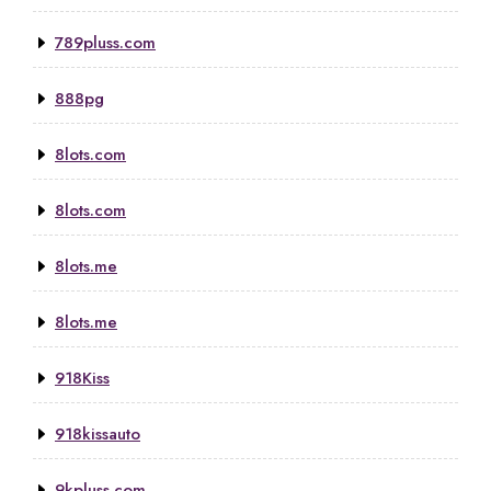
789pluss.com
888pg
8lots.com
8lots.com
8lots.me
8lots.me
918Kiss
918kissauto
9kpluss.com