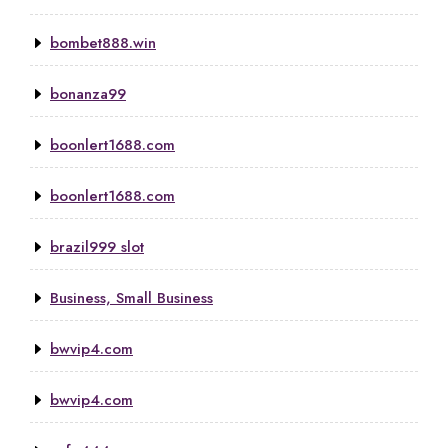
bombet888.win
bonanza99
boonlert1688.com
boonlert1688.com
brazil999 slot
Business, Small Business
bwvip4.com
bwvip4.com