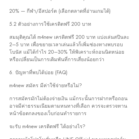
20% — กีฬา/อีสปอร์ต (เลือกตลาดที่อ่านเกมได้)
5.2 ตัวอย่างการใช้เครดิตฟรี 200 บาท
สมมุติคุณได้ m4new เครดิตฟรี 200 บาท แบ่งเล่นสปินละ
2–5 บาท เพื่อขยายเวลาเล่นแล้วก็เพิ่มช่องทางพบรอบ
โบนัส แม้ได้กำไร 20–30% ให้พิเคราะห์ถอนนิดหน่อย
หรือเปลี่ยนเป็นการเดิมพันที่การเสี่ยงน้อยกว่า
6. ปัญหาที่พบได้บ่อย (FAQ)
m4new สมัคร มีค่าใช้จ่ายหรือไม่?
การสมัครมักไม่ต้องจ่ายเงิน แม้กระนั้นการฝากหรือถอน
อาจมีค่าธรรมเนียมตามหนทางที่เลือก ควรจะตรวจทาน
หน้าข้อตกลงของเว็บก่อนทำรายการ
จะรับ m4new เครดิตฟรี ได้อย่างไร?