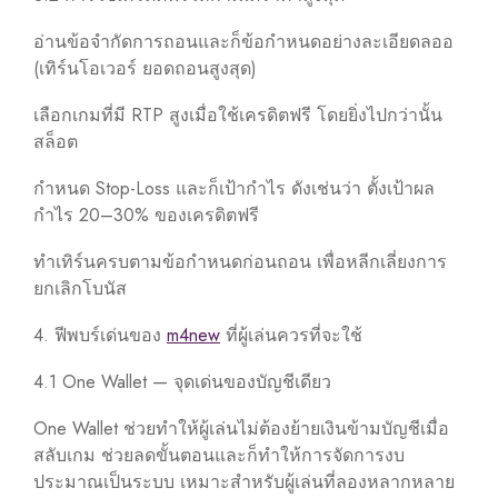
อ่านข้อจำกัดการถอนและก็ข้อกำหนดอย่างละเอียดลออ
(เทิร์นโอเวอร์ ยอดถอนสูงสุด)
เลือกเกมที่มี RTP สูงเมื่อใช้เครดิตฟรี โดยยิ่งไปกว่านั้น
สล็อต
กำหนด Stop-Loss และก็เป้ากำไร ดังเช่นว่า ตั้งเป้าผล
กำไร 20–30% ของเครดิตฟรี
ทำเทิร์นครบตามข้อกำหนดก่อนถอน เพื่อหลีกเลี่ยงการ
ยกเลิกโบนัส
4. ฟีพบร์เด่นของ
m4new
ที่ผู้เล่นควรที่จะใช้
4.1 One Wallet — จุดเด่นของบัญชีเดียว
One Wallet ช่วยทำให้ผู้เล่นไม่ต้องย้ายเงินข้ามบัญชีเมื่อ
สลับเกม ช่วยลดขั้นตอนและก็ทำให้การจัดการงบ
ประมาณเป็นระบบ เหมาะสำหรับผู้เล่นที่ลองหลากหลาย