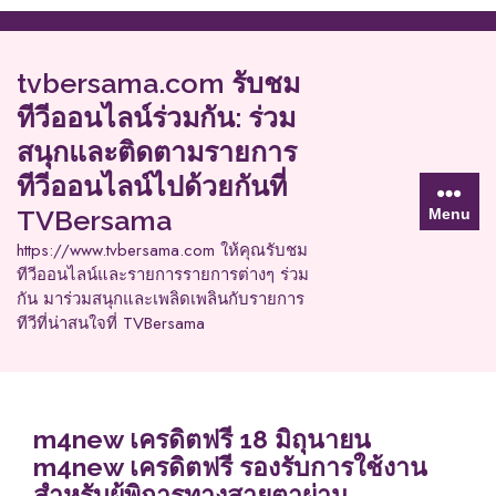
Skip
to
content
tvbersama.com รับชม
ทีวีออนไลน์ร่วมกัน: ร่วม
สนุกและติดตามรายการ
ทีวีออนไลน์ไปด้วยกันที่
TVBersama
Menu
https://www.tvbersama.com ให้คุณรับชม
ทีวีออนไลน์และรายการรายการต่างๆ ร่วม
กัน มาร่วมสนุกและเพลิดเพลินกับรายการ
ทีวีที่น่าสนใจที่ TVBersama
m4new เครดิตฟรี 18 มิถุนายน
m4new เครดิตฟรี รองรับการใช้งาน
สำหรับผู้พิการทางสายตาผ่าน