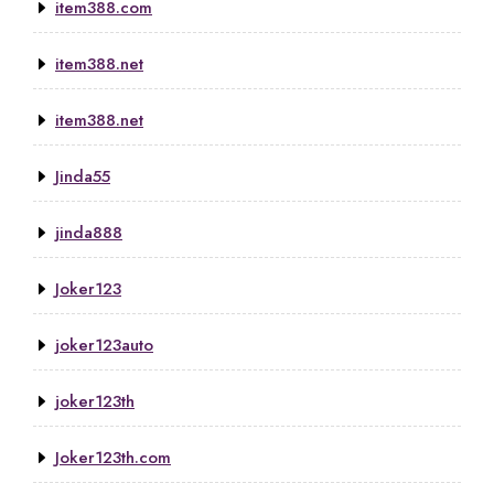
item388.com
item388.net
item388.net
Jinda55
jinda888
Joker123
joker123auto
joker123th
Joker123th.com