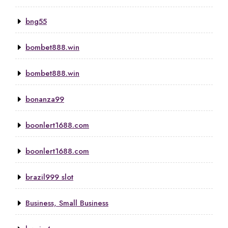
bng55
bombet888.win
bombet888.win
bonanza99
boonlert1688.com
boonlert1688.com
brazil999 slot
Business, Small Business