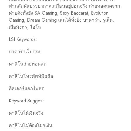
ท่านสัมผัสบรรยากาศเสมือนอยู่บ่อนจริง ถ่ายทอดสดจาก
ค่ายดังทั้งยัง SA Gaming, Sexy Baccarat, Evolution
Gaming, Dream Gaming เล่นได้ทั้งยัง บาคาร่า, รูเล็ต,
เสือมังกร, ไฮโล
LSI Keywords:
บาคาร่าเว็บตรง
คาสิโนถ่ายทอดสด
คาสิโนโทรศัพท์มือถือ
ดีลเลอร์แจกไพ่สด
Keyword Suggest:
คาสิโนได้เงินจริง
คาสิโนไม่ต้องโยกเงิน