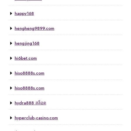
happy168
hengheng9899.com
hengjing168
hi6bet.com
hiso8888s.com
hiso8888s.com
hydra888 สล็อต
hyperclub-casino.com