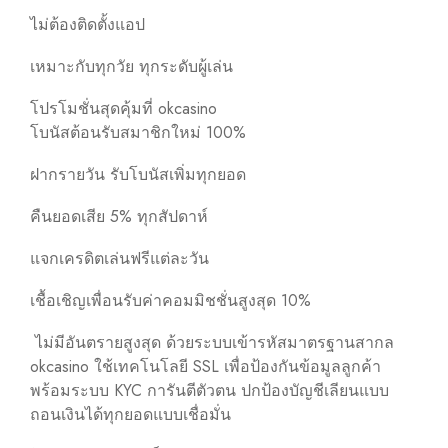
ไม่ต้องติดตั้งแอป
เหมาะกับทุกวัย ทุกระดับผู้เล่น
โปรโมชั่นสุดคุ้มที่ okcasino
โบนัสต้อนรับสมาชิกใหม่ 100%
ฝากรายวัน รับโบนัสเพิ่มทุกยอด
คืนยอดเสีย 5% ทุกสัปดาห์
แจกเครดิตเล่นฟรีแต่ละวัน
เชื้อเชิญเพื่อนรับค่าคอมมิชชั่นสูงสุด 10%
️ ไม่มีอันตรายสูงสุด ด้วยระบบเข้ารหัสมาตรฐานสากล
okcasino ใช้เทคโนโลยี SSL เพื่อป้องกันข้อมูลลูกค้า
พร้อมระบบ KYC การันตีตัวตน ปกป้องบัญชีเลียนแบบ
ถอนเงินได้ทุกยอดแบบเชื่อมั่น