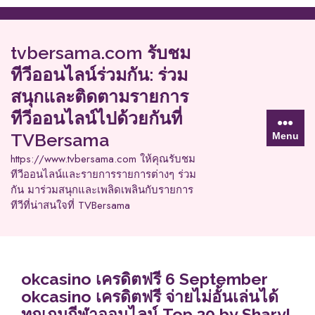
Skip
to
content
tvbersama.com รับชม
ทีวีออนไลน์ร่วมกัน: ร่วม
สนุกและติดตามรายการ
ทีวีออนไลน์ไปด้วยกันที่
TVBersama
Menu
https://www.tvbersama.com ให้คุณรับชม
ทีวีออนไลน์และรายการรายการต่างๆ ร่วม
กัน มาร่วมสนุกและเพลิดเพลินกับรายการ
ทีวีที่น่าสนใจที่ TVBersama
okcasino เครดิตฟรี 6 September
okcasino เครดิตฟรี จ่ายไม่อั้นเล่นได้
ทุกเกมกีฬาออนไลน์ Top 30 by Sharyl