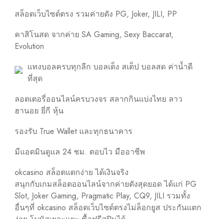
สล็อตเว็บไซต์ตรง รวมค่ายดัง PG, Joker, JILI, PP
คาสิโนสด จากค่าย SA Gaming, Sexy Baccarat,
Evolution
แทงบอลครบทุกลีก บอลเต็ง สเต็ป บอลสด ค่าน้ำดี
ที่สุด
ลอตเตอรี่ออนไลน์ครบวงจร สลากกินแบ่งไทย ลาว
ฮานอย ยี่กี หุ้น
รองรับ True Wallet และทุกธนาคาร
มีแอดมินดูแล 24 ชม. ตอบไว มืออาชีพ
okcasino สล็อตแตกง่าย ได้เงินจริง
สนุกกับเกมสล็อตออนไลน์จากค่ายดังสุดยอด ได้แก่ PG
Slot, Joker Gaming, Pragmatic Play, CQ9, JILI รวมทั้ง
อื่นๆที่ okcasino สล็อตเว็บไซต์ตรงไม่ล็อกยูส ประกันแตก