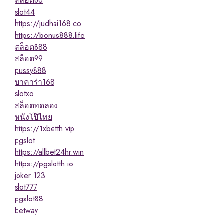
สล็อต66
slot44
https://judhai168.co
https://bonus888.life
สล็อต888
สล็อต99
pussy888
บาคาร่า168
slotxo
สล็อตทดลอง
หนังโป๊ไทย
https://1xbetth.vip
pgslot
https://allbet24hr.win
https://pgslotth.io
joker 123
slot777
pgslot88
betway