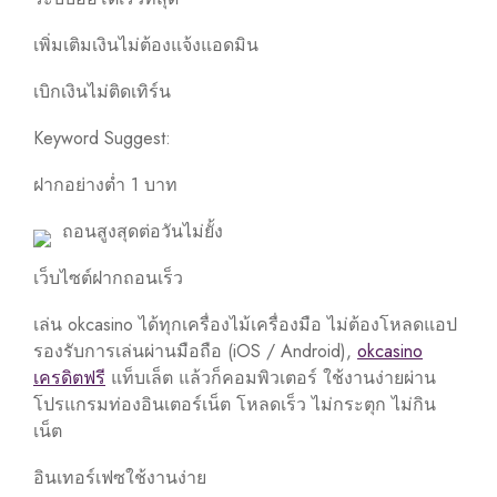
เพิ่มเติมเงินไม่ต้องแจ้งแอดมิน
เบิกเงินไม่ติดเทิร์น
Keyword Suggest:
ฝากอย่างต่ำ 1 บาท
ถอนสูงสุดต่อวันไม่ยั้ง
เว็บไซต์ฝากถอนเร็ว
เล่น okcasino ได้ทุกเครื่องไม้เครื่องมือ ไม่ต้องโหลดแอป
รองรับการเล่นผ่านมือถือ (iOS / Android),
okcasino
เครดิตฟรี
แท็บเล็ต แล้วก็คอมพิวเตอร์ ใช้งานง่ายผ่าน
โปรแกรมท่องอินเตอร์เน็ต โหลดเร็ว ไม่กระตุก ไม่กิน
เน็ต
อินเทอร์เฟซใช้งานง่าย