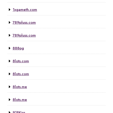
1xgameth.com
789pluss.com
789pluss.com
888pg
8lots.com
8lots.com
8lots.me
8lots.me
918Kiss