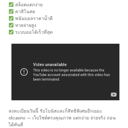
สล็อตแตกง่าย
คาสิโนสด
พนันบอลราคาน้ำดี
หวยจ่ายสูง
ระบบออโต้เร็วที่สุด
ลงทะเบียนวันนี้ รับโบนัสและก็สิทธิพิเศษอีกเยอะ
okcasino — เว็บไซต์ตรงคุณภาพ แตกง่าย จ่ายจริง ถอน
ได้ทันที