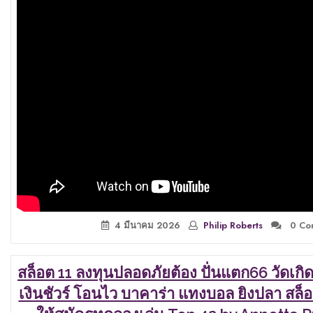
4 มีนาคม 2026
Philip Roberts
0 Co
สล็อต 11 ลงทุนปลอดภัยต้อง ปั่นแตก66 วัดเกิ
เงินชัวร์ โอนไว บาคาร่า แทงบอล ยิงปลา สล็