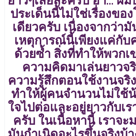
ยาวๆเลยล่ะครับ ฮ่า... ผ
ประเด็นนี้ไม่ใช่เรื่องขอ
เดียวครับ เนื่องจากว่ามั
เหตุการณ์นี้เพียงแค่กั
ด้วยซ้ำ สิ่งที่ทำให้พวกเ
ความคิดมาเล่นยาวจริ
ความรู้สึกตอนใช้งานจริงน
ทำให้ผู้คนจำนวนไม่ใช้น
ใจไปต่อและอยู่ยาวกับเ
ครับ ในเนื้อหานี้ เราจะม
มันกำเนิดอะไรขึ้นจริงบ้