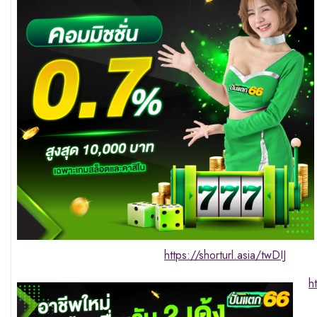
https://shorturl.asia/twDIJ
h