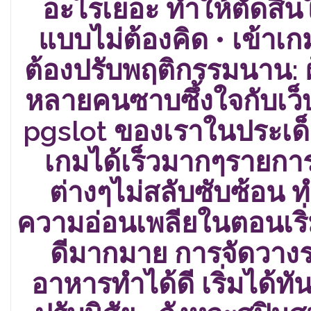
อะไรเยอะ ทำให้ตัดสินใ
แบบไม่ต้องคิด • เข้าเกม
ต้องปรับพฤติกรรมนาน: ผู
หลายคนซาบซึ้งใจกับเว็
pgslot ของเราในประเด็
เกมได้เร็วมากๆรายก
ต่างๆไม่สลับซับซ้อน 
ความอ่อนเพลียในตอนเริ่ม
ดีมากมาย การจัดวาง
อาหารทำได้ดี เริ่มได้ทัน