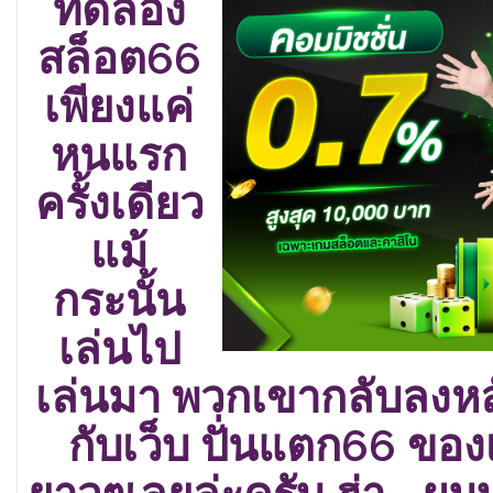
ทดลอง
สล็อต66
เพียงแค่
หนแรก
ครั้งเดียว
แม้
กระนั้น
เล่นไป
เล่นมา พวกเขากลับลงหล
กับเว็บ ปั่นแตก66 ขอ