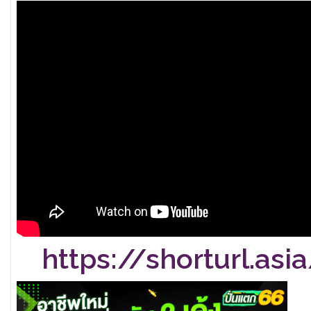
https://shorturl.asi