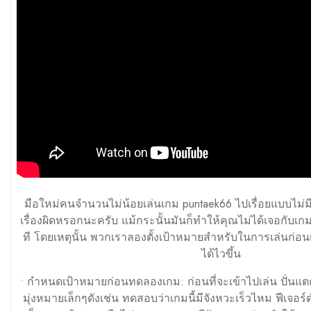
มือใหม่คนจำนวนไม่น้อยเล่นเกม puntaek66 ไปเรื่อยแบบไม่มีแ
เรื่องผิดหรอกนะครับ แม้กระนั้นมันก็ทำให้คุณไม่ได้เจอกับเก
ที โดยเหตุนั้น พวกเราลองตั้งเป้าหมายสำหรับในการเล่นก่อนเ
ได้ไวขึ้น
• กำหนดเป้าหมายก่อนทดลองเกม: ก่อนที่จะเข้าไปเล่น ปั่นแ
มุ่งหมายเล็กๆดังเช่น ทดสอบว่าเกมนี้มีจังหวะเร็วไหม ฟีเจอร