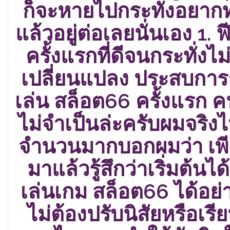
ก็จะหายไปกระทั่งอยากท
แล้วอยู่ต่อเลยนั่นเอง 1. 
ครั้งแรกที่ดีจนกระทั่งไ
เปลี่ยนแปลง ประสบกา
เล่น สล็อต66 ครั้งแรก ค
ไม่จำเป็นล่ะครับผมจริงไ
จำนวนมากบอกผมว่า เพี
มาแล้วรู้สึกว่าเริ่มต้นได
เล่นเกม สล็อต66 ได้อย่
ไม่ต้องปรับนิสัยหรือเรี