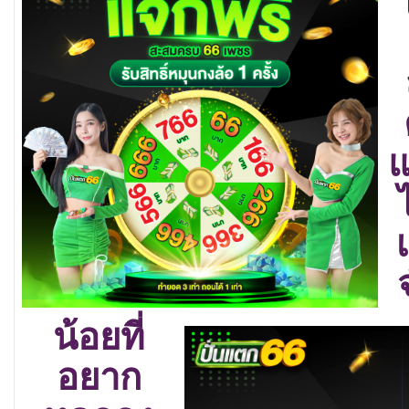
แ
น้อยที่
อยาก