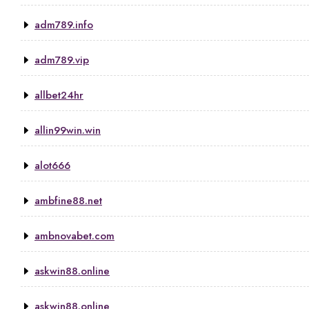
adm789.info
adm789.vip
allbet24hr
allin99win.win
alot666
ambfine88.net
ambnovabet.com
askwin88.online
askwin88.online