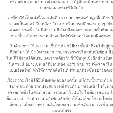
พร้อมด้วยสถานะการณ์ในสนาม บางทีรู้สึกเหมือนทราบก่อ
ถ่ายทอดสดทางทีวีเสียอีก
จุดที่ทำให้เว็บแห่งนี้โดดเด่นคือ ระบบถ่ายทอดข้อมูลที่เสถียร ไ
ว่าจะเป็นสกอร์ ใบเหลือง ใบแดง หรือการเปลี่ยนตัว ทุกๆอย่า
แสดงผลรวดเร็ว ไม่มีค้าง ไม่มีถ่วง ซึ่งต่างจากหลายเว็บที่ผมเ
เจอ ที่บางโอกาสระบบช้าจนถึงทำให้ตกลงใจพนันผิดจังหวะ
ในด้านการใช้แรงงาน เว็บไซต์ ufa11bet ชั้นนำที่ผมใช้อยู่ถูก
ดีไซน์มาให้เข้าใจง่ายมาก รายการอาหารไม่สลับซับซ้อน มื
ใหม่ก็ใช้งานได้สบาย แต่เวลาเดียวกันก็มีข้อมูลเชิงลึกสำหรับ
วิเคราะห์ อย่างเช่น สถิติย้อนหลัง ฟอร์มกลุ่ม รวมทั้งราคาไห
แบบเรียลไทม์ ทำให้การตัดสินใจเดิมพันถูกต้องขึ้นอย่างชัดเ
เรื่องความเร็วมิได้มีเพียงแค่ผลบอลแค่นั้น แม้กระนั้นรวมถึง 
ฝาก-ถอน ด้วย จากประสบการณ์ส่วนตัว ฝากเงินเข้าไม่ถึงนาท
เครดิตก็เข้าในทันที ส่วนการถอนก็เร็วทันใจ ไม่ต้องรอนาน ไ
ต้องทวงซ้ำ ซึ่งนับว่าเป็นปัจจัยหลักที่ทำให้ผมเลือกใช้เว็บไซต์แ
นี้ตลอด เนื่องจากความมั่นใจและความเชื่อมั่นว่ากำไรที่ได้จ
ถอนได้จริง