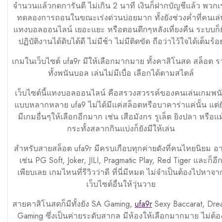
จำนวนแล้วกดการันตี ไม่เกิน 2 นาที เงินก็ฝากบัญชีแล้ว พวกเ
ทดลองการถอนในขณะเร่งด่วนบ่อยมาก ทั้งยังช่วงค่ำที่คนเล่
แทงบอลออนไลน์ เยอะแยะ หรือตอนดึกๆหลังเที่ยงคืน ระบบก็ย
ปฏิบัติงานได้ดิบได้ดี ไม่มีช้า ไม่มีติดขัด ถือว่าไว้ใจได้เต็มร้อ
เกมในเว็บไซต์ ufa9r มีให้เลือกมากมาย ทั้งคาสิโนสด สล็อต 
ทั้งพนันบอล เล่นไม่มีเบื่อ เลือกได้ตามสไตล์
เว็บไซต์นี้แทงบอลออนไลน์ คือสรวงสวรรค์ของคนเล่นเกมพน
แบบหลากหลาย ufa9 ไม่ได้มีแค่สล็อตหรือบาคาร่าแค่นั้น แต่ย
มีเกมอื่นๆให้เลือกอีกมาก เช่น เสือมังกร รูเล็ต ยิงปลา หรือแม
กระทั้งสลากกินแบ่งก็ยังมีให้เล่น
สำหรับสายสล็อต ufa9r มีครบเกือบทุกค่ายดังที่คนไทยนิยม อา
เช่น PG Soft, Joker, JILI, Pragmatic Play, Red Tiger และก็อี
เพียบเลย เกมไหนที่รีวิวว่าดี ที่นี่มีหมด ไม่จำเป็นต้องไปหาจา
เว็บไซต์อื่นให้วุ่นวาย
สายคาสิโนสดก็มีทั้งยัง SA Gaming,
ufa9r
Sexy Baccarat, Dre
Gaming ซึ่งเป็นค่ายระดับสากล มีห้องให้เลือกมากมาย ไม่ต้อ