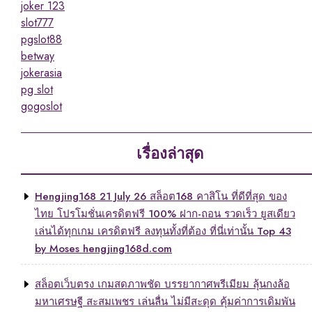
joker 123
slot777
pgslot88
betway
jokerasia
pg slot
gogoslot
เรื่องล่าสุด
Hengjing168 21 July 26 สล็อต168 คาสิโน ที่ดีที่สุด ของ
ไทย โปรโมชั่นเครดิตฟรี 100% ฝาก-ถอน รวดเร็ว ยูสเดียว
เล่นได้ทุกเกม เครดิตฟรี ลงทุนทั้งที่ต้อง ที่นี่เท่านั้น Top 43
by Moses hengjing168d.com
สล็อตเว็บตรง เกมสดภาพชัด บรรยากาศพรีเมียม ลุ้นกงล้อ
มหาเศรษฐี สะสมเพชร เล่นลื่น ไม่มีสะดุด คุ้มค่าการเดิมพัน