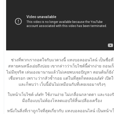
ช่วงที่พวกเราถอดใจกับแวดวงนี้ แทงบอลออนไลน์ เป็นชื่อที่
สหายคนหนึ่งเอ่ยถึงบ่อย เขากล่าวว่าเว็บไซต์นี้ฝากง่าย ถอนเร
ไม่มีทุจริต เล่นเองมานานแล้วไม่เคยพบเจอปัญหา ตอนต้นก็ยัง
เชื่อหรอก เพราะว่ากลัวซ้ำรอย แต่ในที่สุดก็ทดลองufa9 เปิดใ
และก็พบว่า เว็บนี้มันไม่เหมือนกับที่เคยเจอมาจริงๆ
ใบหน้าเว็บไซต์ ufa9r ใช้งานง่าย ไม่เกลื่อนกลาดตา และรองร
มือถือแบบไม่ต้องโหลดแอปให้สิ้นเปลืองเครื่อง
หนึ่งในสิ่งที่เราถูกใจที่สุดเกี่ยวกับ แทงบอลออนไลน์ เป็นหน้าเว