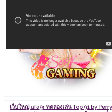
…
เว็บใหญ่ ufa9r ทดลองเล่น Top 91 by Perr