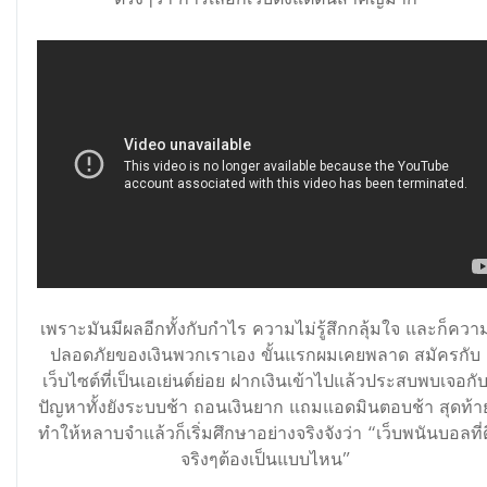
เพราะมันมีผลอีกทั้งกับกำไร ความไม่รู้สึกกลุ้มใจ และก็ควา
ปลอดภัยของเงินพวกเราเอง ขั้นแรกผมเคยพลาด สมัครกับ
เว็บไซต์ที่เป็นเอเย่นต์ย่อย ฝากเงินเข้าไปแล้วประสบพบเจอกั
ปัญหาทั้งยังระบบช้า ถอนเงินยาก แถมแอดมินตอบช้า สุดท้า
ทำให้หลาบจำแล้วก็เริ่มศึกษาอย่างจริงจังว่า “เว็บพนันบอลที่ด
จริงๆต้องเป็นแบบไหน”