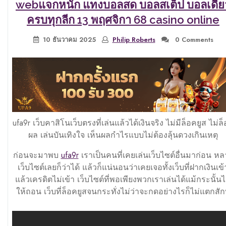
webแจกหนัก แทงบอลสด บอลสเต็ป บอลเดี่ย
ครบทุกลีก 13 พฤศจิกา 68 casino online
10 ธันวาคม 2025
Philip Roberts
0 Comments
ufa9r เว็บคาสิโนเว็บตรงที่เล่นแล้วได้เงินจริง ไม่มีล็อคยูส ไม่ล
ผล เล่นบันเทิงใจ เห็นผลกำไรแบบไม่ต้องลุ้นดวงเกินเหตุ
ก่อนจะมาพบ
ufa9r
เราเป็นคนที่เคยเล่นเว็บไซต์อื่นมาก่อน หล
เว็บไซต์เลยก็ว่าได้ แล้วก็แน่นอนว่าเคยเจอทั้งเว็บที่ฝากเงินเข้
แล้วเครดิตไม่เข้า เว็บไซต์ที่พอเพียงพวกเราเล่นได้แม้กระนั้นไ
ให้ถอน เว็บที่ล็อคยูสจนกระทั่งไม่ว่าจะกดอย่างไรก็ไม่แตกสัก