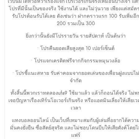
เว็บนี้มิได้หวือหวาเรื่องแจกโปรเว่อร์เกินจริงเหมือนบางเจ้า แต่
โปรที่มีนั้นเป็นของจริง ใช้งานได้ และไม่วุ่นวาย เพียงแค่สมัคร
รับโปรต้อนรับได้เลย ดังเช่นว่า ฝากคราวแรก 100 รับเพิ่มอี
200 รวมเป็น 300
ยิ่งกว่านั้นยังมีโปรรายวัน รายสัปดาห์ เป็นต้นว่า
• โปรคืนยอดเสียสูงสุด 10 เปอร์เซ็นต์
• โปรแจกเครดิตฟรีจากกิจกรรมหมุนวงล้อ
• โปรชี้แนะสหาย รับค่าคอมจากยอดเล่นของเพื่อนฝูงแบบไม
จำกัด
ทั้งสิ้นนี้พวกเราทดลองufa9 ใช้มาแล้ว แล้วก็ถอนได้จริง ไม่พ
เจอปัญหาเรื่องเทิร์นโอเวอร์เกินจริง หรือแอดมินเลี่ยงให้เสียเวล
เวลา
แทงบอลออนไลน์ เป็นเว็บที่เหมาะสมกับผู้เล่นที่อยากได้ควา
มั่นคงยั่งยืน ซื่อสัตย์สุจริต และไม่ชอบโดนบีบให้เสียตังค์โดยไ
แฟร์