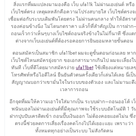
สิ่งแรกที่ผมแปลงมามองคือ เว็บ ufa11k ไม่ผ่านเอเย่นต์ หรือ
เว็บไซต์ตรง เหตุผลหลักคือความโปร่งสบายใส เว็บไซต์ตรงจ
เชื่อมต่อกับระบบเดิมพันโดยตรง ไม่ผ่านคนกลาง ทำให้อัตราต
รองค่อนข้างนิ่ง ไม่โดนกดราคา แล้วก็ที่สำคัญเป็น การฝาก
ถอนเร็วกว่าเห็นๆบางเว็บไซต์ถอนจริงข้างในไม่กี่นาที ซึ่งแต
ต่างจากเว็บเอเย่นต์ที่ต้องรอคอยการยินยอมหลายขั้นตอน
ตอนสมัครเป็นสมาชิก ufa11bet ผมจะดูขั้นตอนก่อนเลย หาก
เว็บไซต์ไหนสมัครยุ่งยาก ขอเอกสารมากเกินไป ผมจะเลี่ยงใ
ทันที เว็บที่ดีโดยมากสมัครง่าย
ufa11bet
ใช้เพียงแค่หมายเล
โทรศัพท์หรือไอดีไลน์ ยืนยันตัวตนครั้งเดียวก็เล่นได้เลย นี่เป็
สัญญาณบอกว่าเขามั่นใจในระบบของตัวเอง และไม่มานะดึ
เวลาการถอน
อีกจุดที่ผมให้ความเอาใจใส่มากเป็น ระบบฝาก–ถอนออโต้ เว
พนันบอลไม่ผ่านเอเย่นต์ที่มีคุณภาพจะใช้ระบบอัตโนมัติ 1 วั
ฝากปุบปับเครดิตเข้า ถอนปั๊บเงินออก ไม่ต้องคอยแอดไม่น ซึ่งท
ตรงนี้ช่วยลดการเสี่ยงเรื่องคดโกงไปได้เยอะแยะ เพราะว่า
ทั้งหมดทุกอย่างเป็นระบบ ไม่สังกัดคน