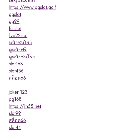
sexybaccarat
https://www.pgslot.golf
pgslot
pg99
fullslot
live22slot
หนังชนโรง
ดูหนังฟรี
ดูหนังชนโรง
slot168
slot456
สล็อต66
joker 123
pg168
https://jin55.net
slot99
สล็อต66
slot44