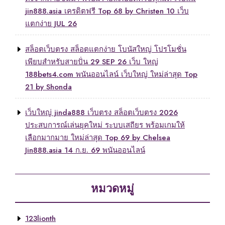
jin888.asia เครดิตฟรี Top 68 by Christen 10 เว็บ
แตกง่าย JUL 26
สล็อตเว็บตรง สล็อตแตกง่าย โบนัสใหญ่ โปรโมชั่น
เพียบสำหรับสายปั่น 29 SEP 26 เว็บ ใหญ่
188bets4.com พนันออนไลน์ เว็บใหญ่ ใหม่ล่าสุด Top
21 by Shonda
เว็บใหญ่ jinda888 เว็บตรง สล็อตเว็บตรง 2026
ประสบการณ์เล่นยุคใหม่ ระบบเสถียร พร้อมเกมให้
เลือกมากมาย ใหม่ล่าสุด Top 69 by Chelsea
Jin888.asia 14 ก.ย. 69 พนันออนไลน์
หมวดหมู่
123lionth