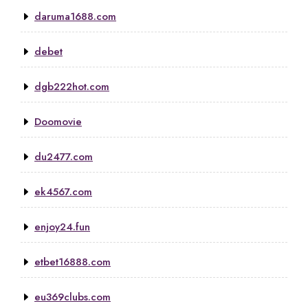
daruma1688.com
debet
dgb222hot.com
Doomovie
du2477.com
ek4567.com
enjoy24.fun
etbet16888.com
eu369clubs.com