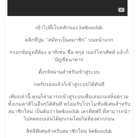
เข้าไปที่เว็บหลักของ betboxclub
คลิกที่ปุ่ม “สมัครเป็นสมาชิก” บนหน้าแรก
กรอกข้อมูลที่ต้อง อาทิเช่น ชื่อ-สกุล เบอร์โทรศัพท์ แล้วก็
บัญชีธนาคาร
ตั้งรหัสผ่านสำหรับเข้าสู่ระบบ
กดรับรองแล้วก็เข้าสู่ระบบได้ทันที
เพียงเท่านี้ คุณก็สามารถเข้าสู่ระบบเพื่อเล่นเกมสล็อตรวม
ทั้งเกมคาสิโนอื่นๆได้ทันที พร้อมรับโปรโมชั่นพิเศษสำหรับ
สมาชิกใหม่ เป็นต้นว่า betboxclub เครดิตฟรี ที่สามารถนำ
ไปทดสอบเล่นได้ทุกเกมโดยไม่ต้องฝากก่อน
สิทธิพิเศษสำหรับสมาชิกใหม่ betboxclub