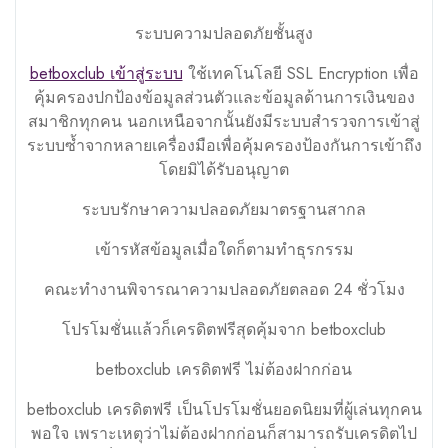
ระบบความปลอดภัยชั้นสูง
betboxclub เข้าสู่ระบบ
ใช้เทคโนโลยี SSL Encryption เพื่อ
คุ้มครองปกป้องข้อมูลส่วนตัวและข้อมูลด้านการเงินของ
สมาชิกทุกคน นอกเหนือจากนั้นยังมีระบบสำรวจการเข้าสู่
ระบบซ้ำจากหลายเครื่องมือเพื่อคุ้มครองป้องกันการเข้าถึง
โดยมิได้รับอนุญาต
ระบบรักษาความปลอดภัยมาตรฐานสากล
เข้ารหัสข้อมูลเมื่อใดก็ตามทำธุรกรรม
คณะทำงานพิจารณาความปลอดภัยตลอด 24 ชั่วโมง
โปรโมชั่นแล้วก็เครดิตฟรีสุดคุ้มจาก betboxclub
betboxclub เครดิตฟรี ไม่ต้องฝากก่อน
betboxclub เครดิตฟรี เป็นโปรโมชั่นยอดนิยมที่ผู้เล่นทุกคน
พอใจ เพราะเหตุว่าไม่ต้องฝากก่อนก็สามารถรับเครดิตไป