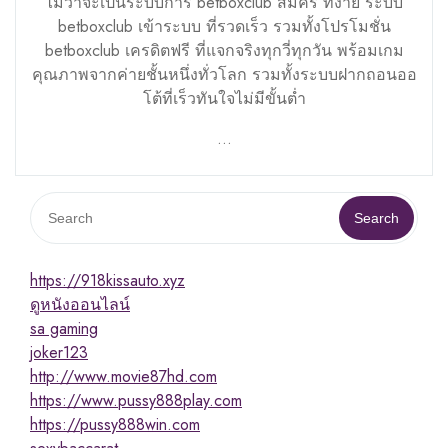
ไม่ว่าจะเป็นระบบการ betboxclub สมัคร ที่ง่าย ระบบ
betboxclub เข้าระบบ ที่รวดเร็ว รวมทั้งโปรโมชั่น
betboxclub เครดิตฟรี ที่แจกจริงทุกวี่ทุกวัน พร้อมเกม
คุณภาพจากค่ายชั้นหนึ่งทั่วโลก รวมทั้งระบบฝากถอนออ
โต้ที่เร็วทันใจไม่มีขั้นต่ำ
…
Search
https://918kissauto.xyz
ดูหนังออนไลน์
sa gaming
joker123
http://www.movie87hd.com
https://www.pussy888play.com
https://pussy888win.com