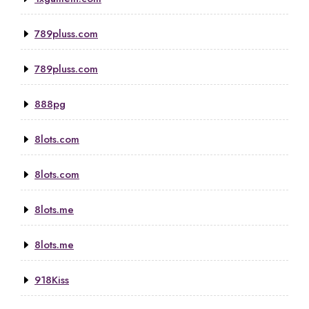
789pluss.com
789pluss.com
888pg
8lots.com
8lots.com
8lots.me
8lots.me
918Kiss