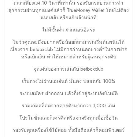
เวลาเพียงแค่ 10 วินาทีเท่านั้น รองรับกระบวนการทำ
ธุรกรรมผ่านทุกแบงค์แล้วก็ TrueMoney Wallet โดยไม่ต้อง
แนบสลิปหรือแจ้งเจ้าหน้าที่
ไม่มีขั้นต่ำ ฝากถอนอิสระ
ไม่ว่าคุณจะมีงบมากหรือน้อยก็สามารถเริ่มต้นพนันได้
เนื่องจาก betboxclub ไม่มีการกำหนดอย่างต่ำในการฝาก
หรือเบิกเงิน ทำให้เหมาะสำหรับผู้เล่นทุกระดับ
จุดเด่นของการเล่นกับ betboxclub
เว็บตรงไม่ผ่านเอเย่นต์ มั่นคง ปลอดภัย 100%
ระบบสมัคร ฝากถอน แล้วก็เข้าสู่ระบบอัตโนมัติ
รวมเกมสล็อตจากค่ายดังมากกว่า 1,000 เกม
โปรโมชั่นและก็เครดิตฟรีแจกจริงทุกเมื่อเชื่อวัน
รองรับทุกเครื่องใช้ไม้สอย ทั้งมือถือแล้วก็คอมพิวเตอร์