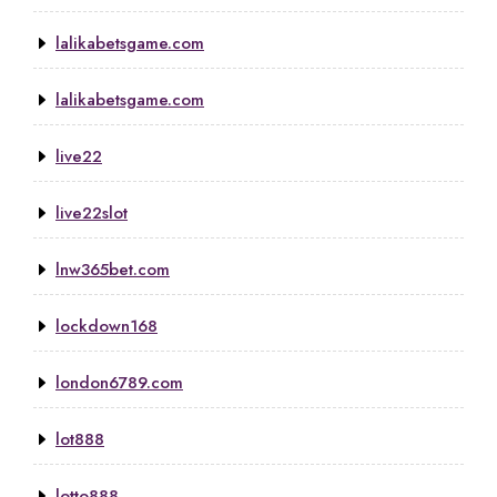
lalikabetsgame.com
lalikabetsgame.com
live22
live22slot
lnw365bet.com
lockdown168
london6789.com
lot888
lotto888