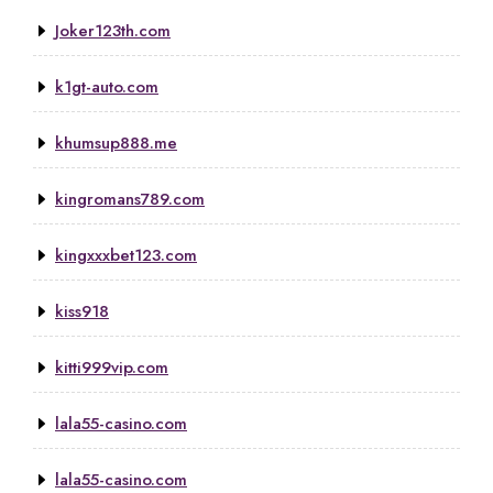
Joker123th.com
k1gt-auto.com
khumsup888.me
kingromans789.com
kingxxxbet123.com
kiss918
kitti999vip.com
lala55-casino.com
lala55-casino.com