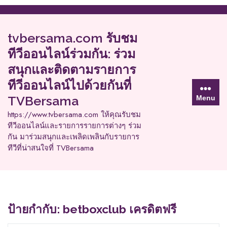
Skip
to
content
tvbersama.com รับชม
ทีวีออนไลน์ร่วมกัน: ร่วม
สนุกและติดตามรายการ
ทีวีออนไลน์ไปด้วยกันที่
TVBersama
Menu
https://www.tvbersama.com ให้คุณรับชม
ทีวีออนไลน์และรายการรายการต่างๆ ร่วม
กัน มาร่วมสนุกและเพลิดเพลินกับรายการ
ทีวีที่น่าสนใจที่ TVBersama
ป้ายกำกับ:
betboxclub เครดิตฟรี