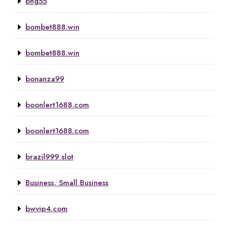
bng55
bombet888.win
bombet888.win
bonanza99
boonlert1688.com
boonlert1688.com
brazil999 slot
Business, Small Business
bwvip4.com