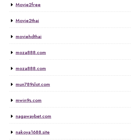
Movie2free
Movie2thai
moviehdthai
moza888.com
moza888.com
mun789slot.com
mwin9s.com
nagawaybet.com
nakoya1688.site