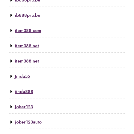
ib888pro.bet
ib888pro.bet
item388.com
item388.net
item388.net
Jinda55
jinda888
Joker123
joker123auto