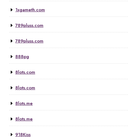
1xgameth.com
789pluss.com
789pluss.com
888pg
8lots.com
8lots.com
8lots.me
8lots.me
918Kiss