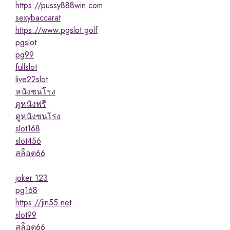
https://pussy888win.com
sexybaccarat
https://www.pgslot.golf
pgslot
pg99
fullslot
live22slot
หนังชนโรง
ดูหนังฟรี
ดูหนังชนโรง
slot168
slot456
สล็อต66
joker 123
pg168
https://jin55.net
slot99
สล็อต66