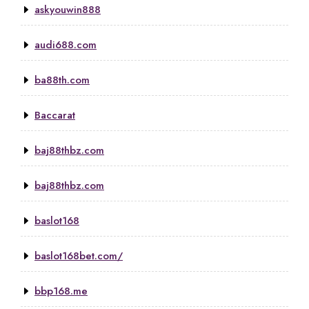
askyouwin888
audi688.com
ba88th.com
Baccarat
baj88thbz.com
baj88thbz.com
baslot168
baslot168bet.com/
bbp168.me