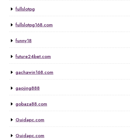
fullslotpg
fullslotpg168.com
funny18
future24bet.com
gachawin168.com
gaojing888
gobaza88.com
Guidapc.com
Guidapc.com