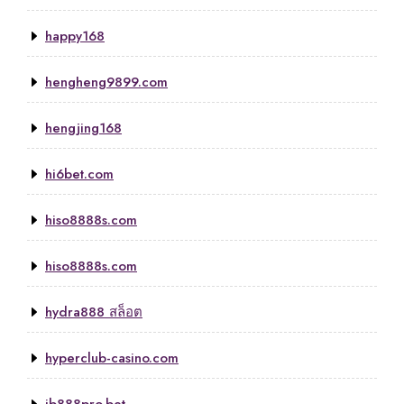
happy168
hengheng9899.com
hengjing168
hi6bet.com
hiso8888s.com
hiso8888s.com
hydra888 สล็อต
hyperclub-casino.com