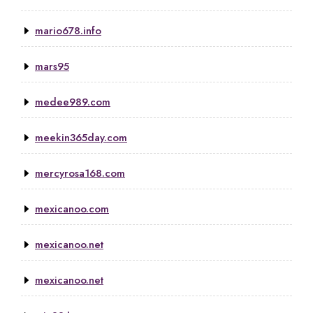
mario678.info
mars95
medee989.com
meekin365day.com
mercyrosa168.com
mexicanoo.com
mexicanoo.net
mexicanoo.net