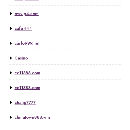
bwvip4.com
cafe444
carlo999.net
Casino
cc11388.com
cc11388.com
chang7777
chinatown888.win