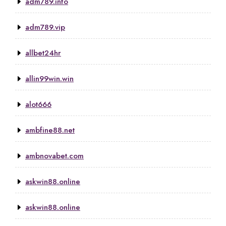
adm789.info
adm789.vip
allbet24hr
allin99win.win
alot666
ambfine88.net
ambnovabet.com
askwin88.online
askwin88.online