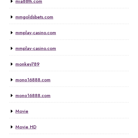
mia88th.com
mmgoldsbets.com
mmplay-casino.com
mmplay-casino.com
monkey789
mono16888.com
mono16888.com
Movie
Movie HD