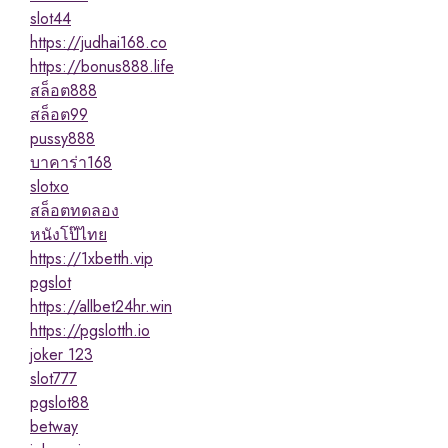
slot44
https://judhai168.co
https://bonus888.life
สล็อต888
สล็อต99
pussy888
บาคาร่า168
slotxo
สล็อตทดลอง
หนังโป๊ไทย
https://1xbetth.vip
pgslot
https://allbet24hr.win
https://pgslotth.io
joker 123
slot777
pgslot88
betway