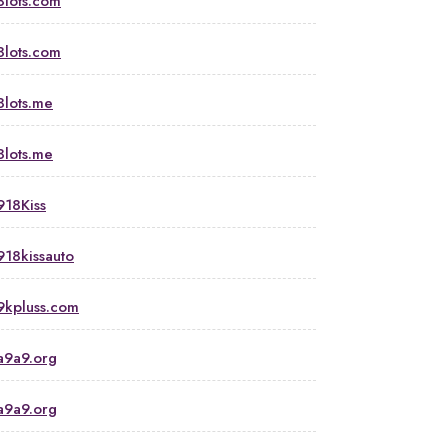
8lots.com
8lots.com
8lots.me
8lots.me
918Kiss
918kissauto
9kpluss.com
a9a9.org
a9a9.org