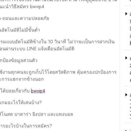
ะนำวิธีสมัคร bwvip4
ก-ถอนและความปลอดภัย
ัตโนมัติไม่มีขั้นต่ำ
บบอัตโนมัติข้างใน 10 วินาที ไม่ว่าจะเป็นการฝากเงิน
ือนผ่านระบบ LINE แจ้งเตือนอัตโนมัติ
ป้องข้อมูลส่วนตัว
้ใช้งานทุกคนจะถูกเก็บไว้โดยสวัสดิภาพ คุ้มครองปกป้องการ
ละการแฮกจากข้างนอก
ได้บ่อยเกี่ยวกับ
bwvip4
ีเกมอะไรให้เล่นบ้าง?
าสิโนสด บาคาร่า ยิงปลา และแทงบอล
สารอะไรบ้างในการสมัคร?