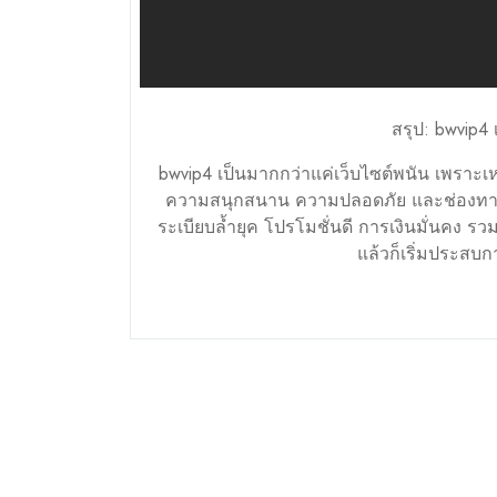
สรุป: bwvip4
bwvip4 เป็นมากกว่าแค่เว็บไซต์พนัน เพราะเหต
ความสนุกสนาน ความปลอดภัย และช่องทางทำ
ระเบียบล้ำยุค โปรโมชั่นดี การเงินมั่นคง รว
แล้วก็เริ่มประสบก