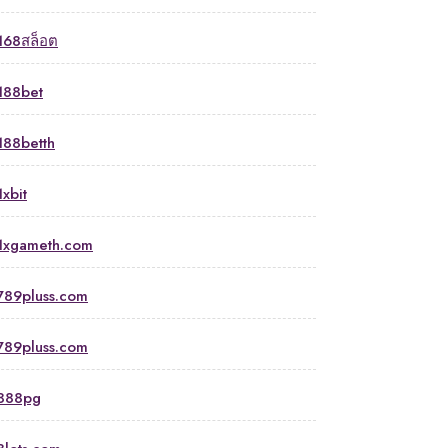
168สล็อต
188bet
188betth
1xbit
1xgameth.com
789pluss.com
789pluss.com
888pg