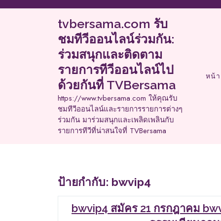
Skip
to
tvbersama.com รับ
content
ชมทีวีออนไลน์ร่วมกัน:
ร่วมสนุกและติดตาม
รายการทีวีออนไลน์ไป
หน้
ด้วยกันที่ TVBersama
https://www.tvbersama.com ให้คุณรับ
ชมทีวีออนไลน์และรายการรายการต่างๆ
ร่วมกัน มาร่วมสนุกและเพลิดเพลินกับ
รายการทีวีที่น่าสนใจที่ TVBersama
ป้ายกำกับ:
bwvip4
bwvip4 สมัคร 21 กรกฎาคม bwvip4