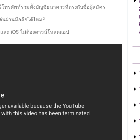
โทรศัพท์รวมทั้งบัญชีธนาคารที่ตรงกับชื่อผู้สมัคร
่นผ่านมือถือได้ไหม?
oid และ iOS ไม่ต้องดาวน์โหลดแอป