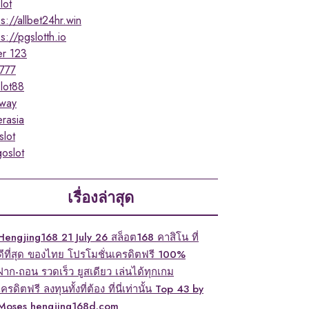
lot
ps://allbet24hr.win
ps://pgslotth.io
er 123
t777
lot88
way
erasia
slot
oslot
เรื่องล่าสุด
Hengjing168 21 July 26 สล็อต168 คาสิโน ที่
ดีที่สุด ของไทย โปรโมชั่นเครดิตฟรี 100%
ฝาก-ถอน รวดเร็ว ยูสเดียว เล่นได้ทุกเกม
เครดิตฟรี ลงทุนทั้งที่ต้อง ที่นี่เท่านั้น Top 43 by
Moses hengjing168d.com