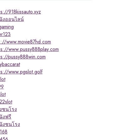
ps://918kissauto.xyz
นังออนไลน์
gaming
er123
p://www.movie87hd.com
ps://www.pussy888play.com
ps://pussy888win.com
ybaccarat
ps://www.pgslot.golf
lot
99
slot
e22slot
ังชนโรง
นังฟรี
นังชนโรง
t168
t456