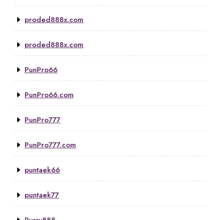
proded888x.com
proded888x.com
PunPro66
PunPro66.com
PunPro777
PunPro777.com
puntaek66
puntaek77