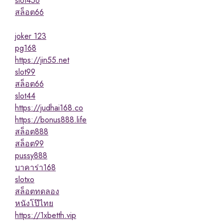
slot456
สล็อต66
joker 123
pg168
https://jin55.net
slot99
สล็อต66
slot44
https://judhai168.co
https://bonus888.life
สล็อต888
สล็อต99
pussy888
บาคาร่า168
slotxo
สล็อตทดลอง
หนังโป๊ไทย
https://1xbetth.vip