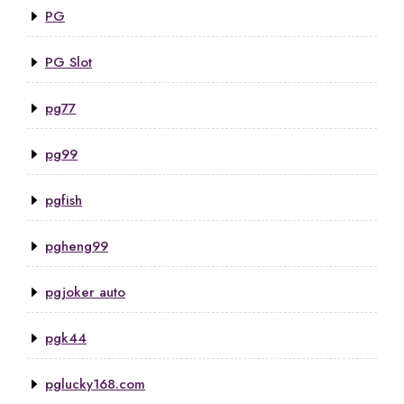
PG
PG Slot
pg77
pg99
pgfish
pgheng99
pgjoker auto
pgk44
pglucky168.com