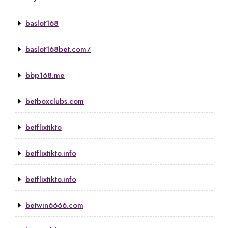
baslot168
baslot168bet.com/
bbp168.me
betboxclubs.com
betflixtikto
betflixtikto.info
betflixtikto.info
betwin6666.com