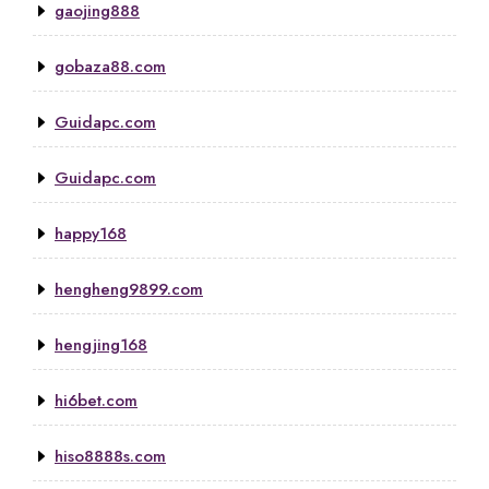
gaojing888
gobaza88.com
Guidapc.com
Guidapc.com
happy168
hengheng9899.com
hengjing168
hi6bet.com
hiso8888s.com