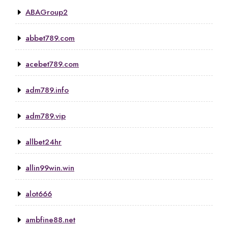
ABAGroup2
abbet789.com
acebet789.com
adm789.info
adm789.vip
allbet24hr
allin99win.win
alot666
ambfine88.net