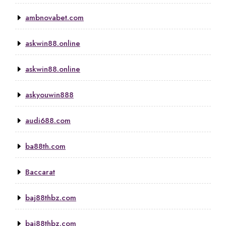
ambnovabet.com
askwin88.online
askwin88.online
askyouwin888
audi688.com
ba88th.com
Baccarat
baj88thbz.com
baj88thbz.com