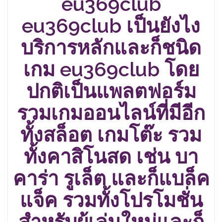
eu369club
eu369club เป็นยังไง
บริการหลักและก็ชนิด
เกม
eu369club
โดย
ปกติเป็นแพลตฟอร์ม
รวมเกมออนไลน์ที่มีอีก
ทั้งสล็อต เกมโต๊ะ รวม
ทั้งคาสิโนสด เช่น บา
คาร่า รูเล็ต และก็แบล็ค
แจ็ค รวมทั้งโปรโมชั่น
สำหรับผู้เล่นใหม่และก็