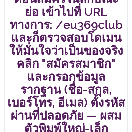
ย่อ เข้าไปที่ URL
ทางการ: /eu369club
และก็ตรวจสอบโดเมน
ให้มั่นใจว่าเป็นของจริง
คลิก "สมัครสมาชิก"
และกรอกข้อมูล
รากฐาน (ชื่อ-สกุล,
เบอร์โทร, อีเมล) ตั้งรหัส
ผ่านที่ปลอดภัย — ผสม
ตัวพิมพ์ใหญ่-เล็ก