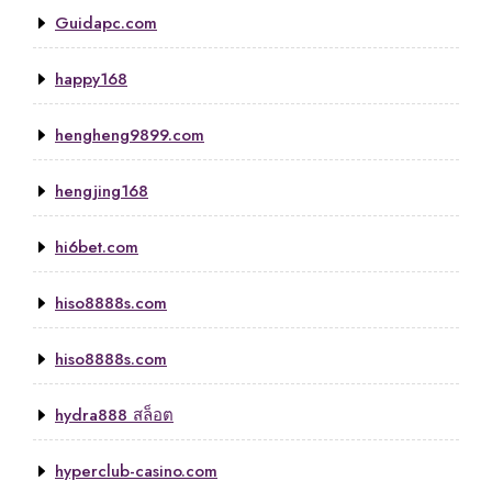
Guidapc.com
happy168
hengheng9899.com
hengjing168
hi6bet.com
hiso8888s.com
hiso8888s.com
hydra888 สล็อต
hyperclub-casino.com