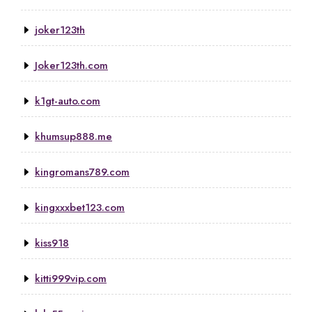
joker123th
Joker123th.com
k1gt-auto.com
khumsup888.me
kingromans789.com
kingxxxbet123.com
kiss918
kitti999vip.com