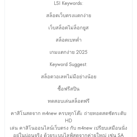
LSI Keywords:
สล็อตเว็บตรงแตกง่าย
เว็บสล็อตไม่ล็อกยูส
สล็อตเบทต่ำ
เกมแตกง่าย 2025
Keyword Suggest:
สล็อตวอเลทไม่มีอย่างน้อย
ซื้อฟรีสปิน
ทดสอบเล่นสล็อตฟรี
คาสิโนสดจาก m4new ครบทุกโต๊ะ ถ่ายทอดสดชัดระดับ
HD
เล่น คาสิโนออนไลน์เว็บตรง กับ m4new เปรียบเสมือนนั่ง
อยู่ในบ่อนจริง ด้วยระบบไลฟ์สดจากค่ายใหญ่ เช่น SA