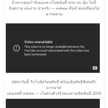
ถ้าหากคุณกำลังมองหาเว็บพนันที่ ครบ จบ คุ้ม ไม่มี
อันตราย เล่นง่าย จ่ายจริง — m4new คือคำตอบที่คุณไม่
ควรพลาด
สมัครวันนี้ รับโบนัสโดยทันที พร้อมลุ้นสิทธิพิเศษอีก
มากมาย!
เล่นเลยที่ m4new — เว็บตรงตัวจริงของสายเดิมพันปี 2025