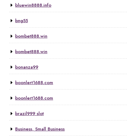
bluewin8888.info
bng55
bombet888.win
bombet888.win
bonanza99
boonlert1688.com
boonlert1688.com
brazil999 slot
Business, Small Business