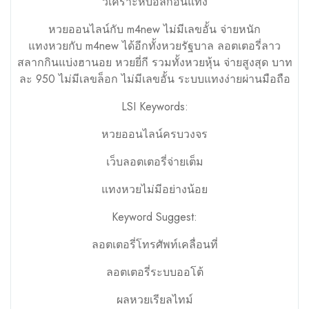
วิเคราะห์บอลก่อนแทง
หวยออนไลน์กับ m4new ไม่มีเลขอั้น จ่ายหนัก
แทงหวยกับ m4new ได้อีกทั้งหวยรัฐบาล ลอตเตอรี่ลาว
สลากกินแบ่งฮานอย หวยยี่กี รวมทั้งหวยหุ้น จ่ายสูงสุด บาท
ละ 950 ไม่มีเลขล็อก ไม่มีเลขอั้น ระบบแทงง่ายผ่านมือถือ
LSI Keywords:
หวยออนไลน์ครบวงจร
เว็บลอตเตอรี่จ่ายเต็ม
แทงหวยไม่มีอย่างน้อย
Keyword Suggest:
ลอตเตอรี่โทรศัพท์เคลื่อนที่
ลอตเตอรี่ระบบออโต้
ผลหวยเรียลไทม์