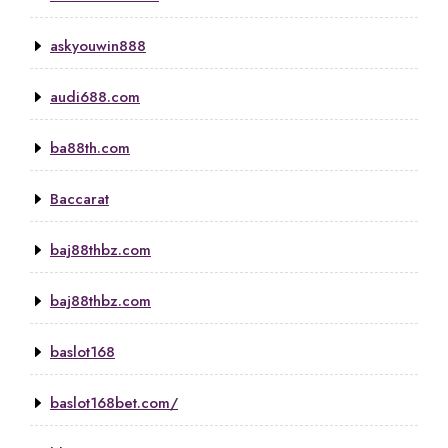
askyouwin888
audi688.com
ba88th.com
Baccarat
baj88thbz.com
baj88thbz.com
baslot168
baslot168bet.com/