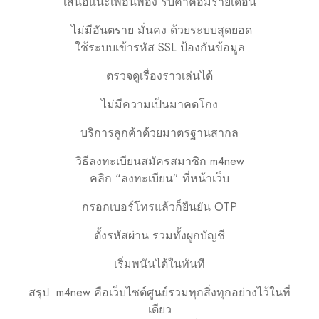
เสนอแนะเพื่อนพ้อง รับค่าคอมรายเดือน
️ ไม่มีอันตราย มั่นคง ด้วยระบบสุดยอด
ใช้ระบบเข้ารหัส SSL ป้องกันข้อมูล
ตรวจดูเรื่องราวเล่นได้
ไม่มีความเป็นมาคดโกง
บริการลูกค้าด้วยมาตรฐานสากล
วิธีลงทะเบียนสมัครสมาชิก m4new
คลิก “ลงทะเบียน” ที่หน้าเว็บ
กรอกเบอร์โทรแล้วก็ยืนยัน OTP
ตั้งรหัสผ่าน รวมทั้งผูกบัญชี
เริ่มพนันได้ในทันที
สรุป: m4new คือเว็บไซต์ศูนย์รวมทุกสิ่งทุกอย่างไว้ในที่
เดียว