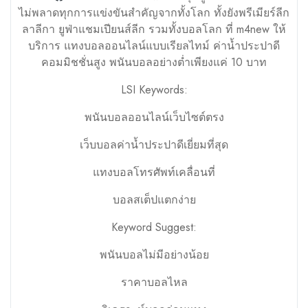
ไม่พลาดทุกการแข่งขันสำคัญจากทั้งโลก ทั้งยังพรีเมียร์ลีก
ลาลีกา ยูฟ่าแชมเปียนส์ลีก รวมทั้งบอลโลก ที่ m4new ให้
บริการ แทงบอลออนไลน์แบบเรียลไทม์ ค่าน้ำประปาดี
คอมมิชชั่นสูง พนันบอลอย่างต่ำเพียงแค่ 10 บาท
LSI Keywords:
พนันบอลออนไลน์เว็บไซต์ตรง
เว็บบอลค่าน้ำประปาดีเยี่ยมที่สุด
แทงบอลโทรศัพท์เคลื่อนที่
บอลสเต็ปแตกง่าย
Keyword Suggest:
พนันบอลไม่มีอย่างน้อย
ราคาบอลไหล