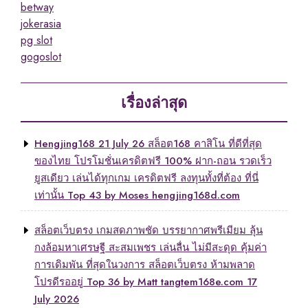
betway
jokerasia
pg slot
gogoslot
เรื่องล่าสุด
Hengjing168 21 July 26 สล็อต168 คาสิโน ที่ดีที่สุด
ของไทย โปรโมชั่นเครดิตฟรี 100% ฝาก-ถอน รวดเร็ว
ยูสเดียว เล่นได้ทุกเกม เครดิตฟรี ลงทุนทั้งที่ต้อง ที่นี่
เท่านั้น Top 43 by Moses hengjing168d.com
สล็อตเว็บตรง เกมสดภาพชัด บรรยากาศพรีเมียม ลุ้น
กงล้อมหาเศรษฐี สะสมเพชร เล่นลื่น ไม่มีสะดุด คุ้มค่า
การเดิมพัน ที่สุดในวงการ สล็อตเว็บตรง ห้ามพลาด
โปรดีรออยู่ Top 36 by Matt tangtem168e.com 17
July 2026