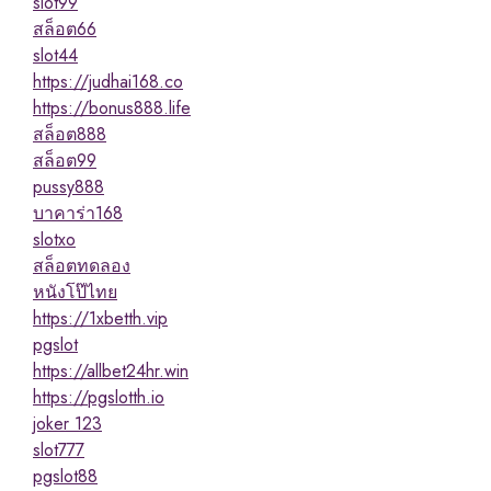
slot99
สล็อต66
slot44
https://judhai168.co
https://bonus888.life
สล็อต888
สล็อต99
pussy888
บาคาร่า168
slotxo
สล็อตทดลอง
หนังโป๊ไทย
https://1xbetth.vip
pgslot
https://allbet24hr.win
https://pgslotth.io
joker 123
slot777
pgslot88