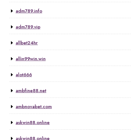
adm789.info
adm789.vip
allbet24hr
allin99win.win
alot666
ambfine88.net
ambnovabet.com
askwin88.online
askwin88.online