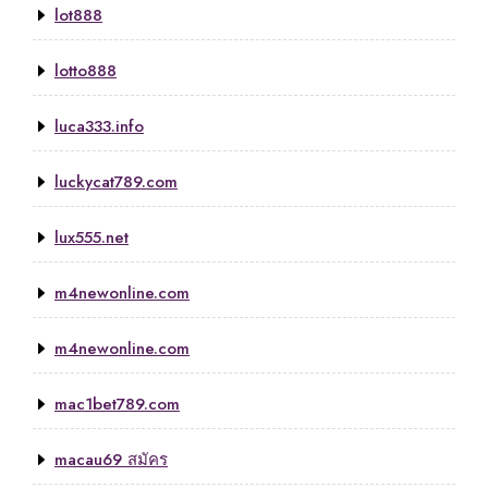
lot888
lotto888
luca333.info
luckycat789.com
lux555.net
m4newonline.com
m4newonline.com
mac1bet789.com
macau69 สมัคร