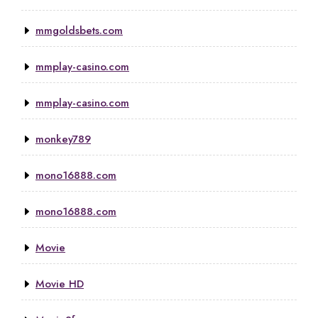
mmgoldsbets.com
mmplay-casino.com
mmplay-casino.com
monkey789
mono16888.com
mono16888.com
Movie
Movie HD