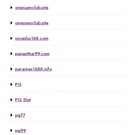
onesiamclub.site
onesiamclub.site
onoplus168.com
pananthai99.com
paramax1688.info
PG
PG Slot
pg77
pg99