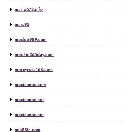
mario678.info
mars95
medee989.com
meekin365day.com
mercyrosa168.com
mexicanoo.com
mexicanoo.net
mexicanoo.net
mia88th.com