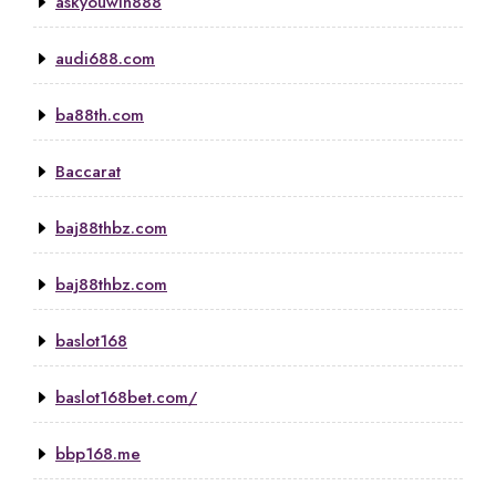
askyouwin888
audi688.com
ba88th.com
Baccarat
baj88thbz.com
baj88thbz.com
baslot168
baslot168bet.com/
bbp168.me