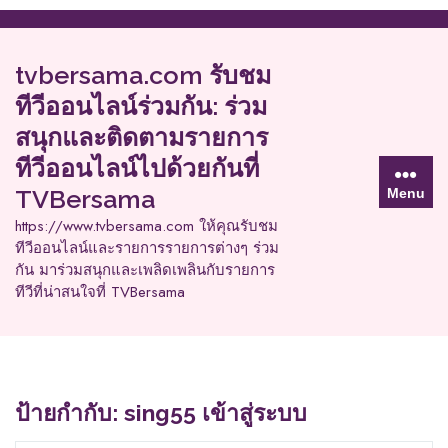
Skip
to
content
tvbersama.com รับชม
ทีวีออนไลน์ร่วมกัน: ร่วม
สนุกและติดตามรายการ
ทีวีออนไลน์ไปด้วยกันที่
TVBersama
Menu
https://www.tvbersama.com ให้คุณรับชม
ทีวีออนไลน์และรายการรายการต่างๆ ร่วม
กัน มาร่วมสนุกและเพลิดเพลินกับรายการ
ทีวีที่น่าสนใจที่ TVBersama
ป้ายกำกับ:
sing55 เข้าสู่ระบบ