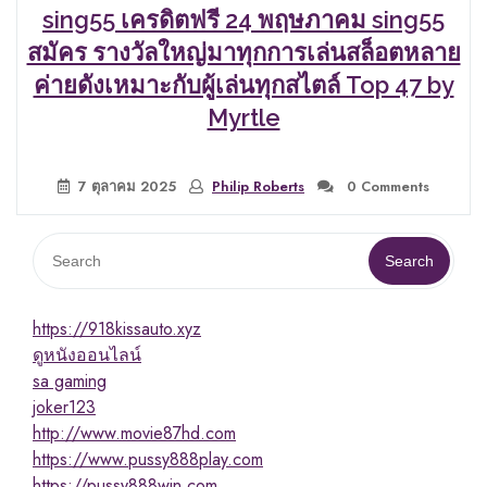
sing55 เครดิตฟรี 24 พฤษภาคม sing55
สมัคร รางวัลใหญ่มาทุกการเล่นสล็อตหลาย
ค่ายดังเหมาะกับผู้เล่นทุกสไตล์ Top 47 by
Myrtle
7 ตุลาคม 2025
Philip Roberts
0 Comments
Search
https://918kissauto.xyz
ดูหนังออนไลน์
sa gaming
joker123
http://www.movie87hd.com
https://www.pussy888play.com
https://pussy888win.com