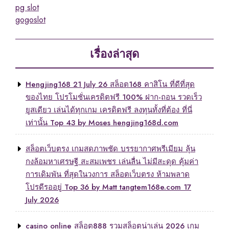
pg slot
gogoslot
เรื่องล่าสุด
Hengjing168 21 July 26 สล็อต168 คาสิโน ที่ดีที่สุด
ของไทย โปรโมชั่นเครดิตฟรี 100% ฝาก-ถอน รวดเร็ว
ยูสเดียว เล่นได้ทุกเกม เครดิตฟรี ลงทุนทั้งที่ต้อง ที่นี่
เท่านั้น Top 43 by Moses hengjing168d.com
สล็อตเว็บตรง เกมสดภาพชัด บรรยากาศพรีเมียม ลุ้น
กงล้อมหาเศรษฐี สะสมเพชร เล่นลื่น ไม่มีสะดุด คุ้มค่า
การเดิมพัน ที่สุดในวงการ สล็อตเว็บตรง ห้ามพลาด
โปรดีรออยู่ Top 36 by Matt tangtem168e.com 17
July 2026
casino online สล็อต888 รวมสล็อตน่าเล่น 2026 เกม