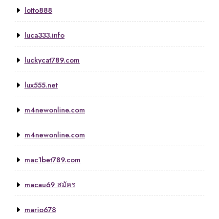
lotto888
luca333.info
luckycat789.com
lux555.net
m4newonline.com
m4newonline.com
mac1bet789.com
macau69 สมัคร
mario678