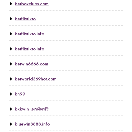
betboxclubs.com
betflixtikto
betflixtikto.info
betflixtikto.info
betwin6666.com
betworld369hot.com
bh99
bkkwin เครดิตฟรี
bluewin8888.info