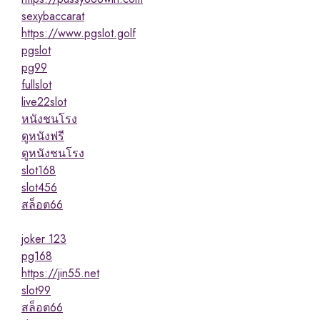
sexybaccarat
https://www.pgslot.golf
pgslot
pg99
fullslot
live22slot
หนังชนโรง
ดูหนังฟรี
ดูหนังชนโรง
slot168
slot456
สล็อต66
joker 123
pg168
https://jin55.net
slot99
สล็อต66