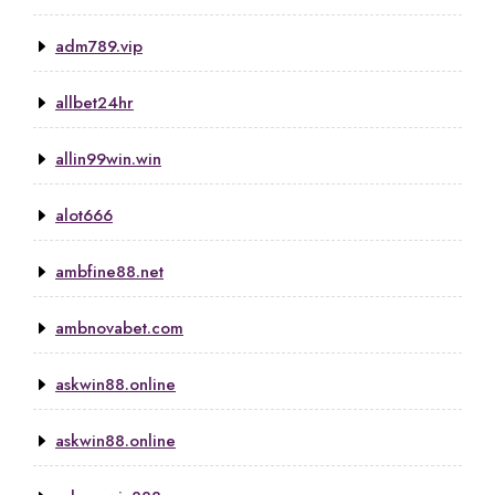
adm789.vip
allbet24hr
allin99win.win
alot666
ambfine88.net
ambnovabet.com
askwin88.online
askwin88.online