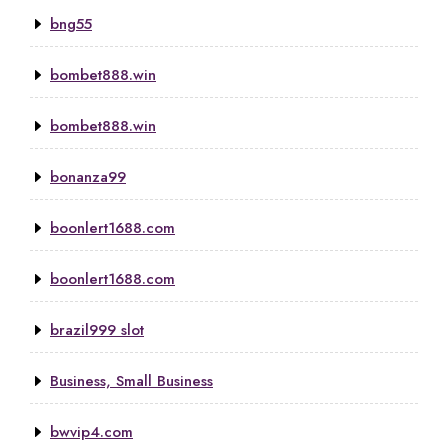
bng55
bombet888.win
bombet888.win
bonanza99
boonlert1688.com
boonlert1688.com
brazil999 slot
Business, Small Business
bwvip4.com