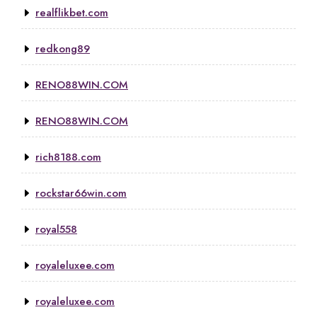
realflikbet.com
redkong89
RENO88WIN.COM
RENO88WIN.COM
rich8188.com
rockstar66win.com
royal558
royaleluxee.com
royaleluxee.com