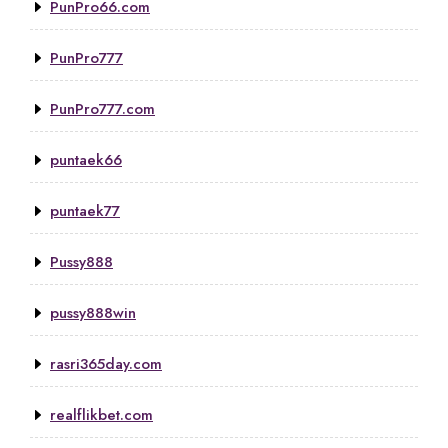
PunPro66.com
PunPro777
PunPro777.com
puntaek66
puntaek77
Pussy888
pussy888win
rasri365day.com
realflikbet.com