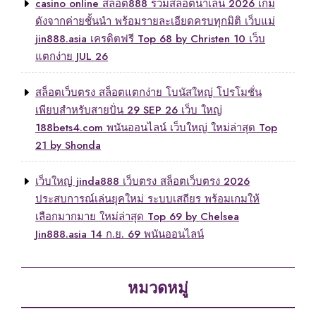
casino online สล็อต888 รวมสล็อตน่าเล่น 2026 เกม
ดังจากค่ายชั้นนำ พร้อมรายละเอียดครบทุกมิติ เว็บแม่
jin888.asia เครดิตฟรี Top 68 by Christen 10 เว็บ
แตกง่าย JUL 26
สล็อตเว็บตรง สล็อตแตกง่าย โบนัสใหญ่ โปรโมชั่น
เพียบสำหรับสายปั่น 29 SEP 26 เว็บ ใหญ่
188bets4.com พนันออนไลน์ เว็บใหญ่ ใหม่ล่าสุด Top
21 by Shonda
เว็บใหญ่ jinda888 เว็บตรง สล็อตเว็บตรง 2026
ประสบการณ์เล่นยุคใหม่ ระบบเสถียร พร้อมเกมให้
เลือกมากมาย ใหม่ล่าสุด Top 69 by Chelsea
Jin888.asia 14 ก.ย. 69 พนันออนไลน์
หมวดหมู่