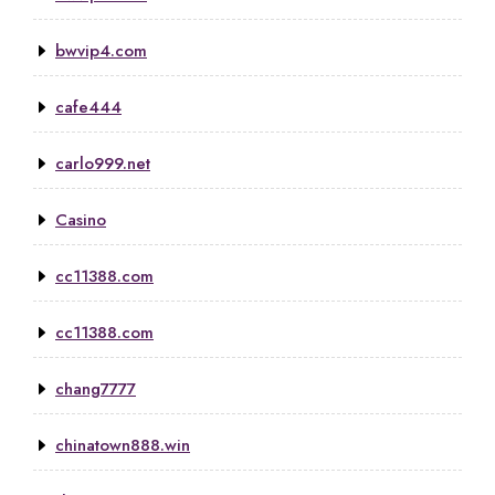
bwvip4.com
cafe444
carlo999.net
Casino
cc11388.com
cc11388.com
chang7777
chinatown888.win