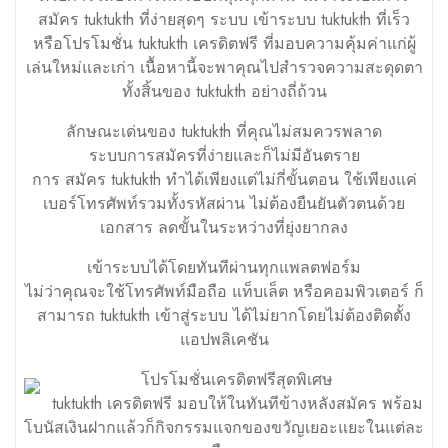
สมัคร tuktukth ที่ง่ายสุดๆ ระบบ เข้าระบบ tuktukth ที่เร็ว
หรือโปรโมชั่น tuktukth เครดิตฟรี ที่มอบความคุ้มค่าแก่ผู้
เล่นใหม่และเก่า เนื้อหานี้จะพาคุณไปสำรวจความสะดุดตา
ทั้งสิ้นของ tuktukth อย่างถี่ถ้วน
ลักษณะเด่นของ tuktukth ที่คุณไม่สมควรพลาด
ระบบการสมัครที่ง่ายและก็ไม่มีอันตราย
การ สมัคร tuktukth ทำได้เพียงแต่ไม่กี่ขั้นตอน ใช้เพียงแค่
เบอร์โทรศัพท์รวมทั้งรหัสผ่าน ไม่ต้องยืนยันตัวตนด้วย
เอกสาร ลดขั้นในระหว่างที่ยุ่งยากลง
เข้าระบบได้โดยทันทีผ่านทุกแพลตฟอร์ม
ไม่ว่าคุณจะใช้โทรศัพท์มือถือ แท็บเล็ต หรือคอมพิวเตอร์ ก็
สามารถ tuktukth เข้าสู่ระบบ ได้ไม่ยากโดยไม่ต้องติดตั้ง
แอปพลิเคชัน
โปรโมชั่นเครดิตฟรีสุดพิเศษ
tuktukth เครดิตฟรี มอบให้ในทันทีข้างหลังสมัคร พร้อม
โบนัสเงินฝากแล้วก็กิจกรรมแจกของขวัญเยอะแยะในแต่ละ