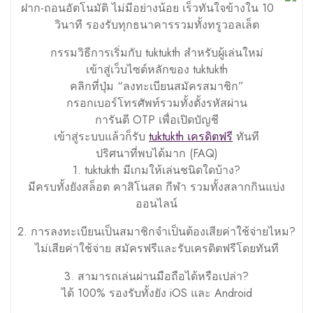
ฝาก-ถอนอัตโนมัติ ไม่มีอย่างน้อย เร็วทันใจข้างใน 10
วินาที รองรับทุกธนาคารรวมทั้งทรูวอลเล็ต
กรรมวิธีการเริ่มกับ tuktukth สำหรับผู้เล่นใหม่
เข้าสู่เว็บไซต์หลักของ tuktukth
คลิกที่ปุ่ม “ลงทะเบียนสมัครสมาชิก”
กรอกเบอร์โทรศัพท์รวมทั้งตั้งรหัสผ่าน
การันตี OTP เพื่อเปิดบัญชี
เข้าสู่ระบบแล้วก็รับ
tuktukth เครดิตฟรี
ทันที
ปริศนาที่พบได้มาก (FAQ)
1. tuktukth มีเกมให้เล่นชนิดใดบ้าง?
มีครบทั้งยังสล็อต คาสิโนสด กีฬา รวมทั้งสลากกินแบ่ง
ออนไลน์
2. การลงทะเบียนเป็นสมาชิกจำเป็นต้องเสียค่าใช้จ่ายไหม?
ไม่เสียค่าใช้จ่าย สมัครฟรีและรับเครดิตฟรีโดยทันที
3. สามารถเล่นผ่านมือถือได้หรือเปล่า?
ได้ 100% รองรับทั้งยัง iOS และ Android