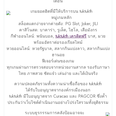
เดือน
เกมยอดฮิตที่มีให้บริการบน tuktukth
หมู่เกมหลัก
สล็อตแตกง่ายจากค่ายดัง: PG Slot, Joker, JILI
คาสิโนสด: บาคาร่า, รูเล็ต, ไฮโล, เสือมังกร
กีฬาออนไลน์: พนันบอล,
tuktukth เครดิตฟรี
บาส, มวย
พร้อมอัตราต่อรองเรียลไทม์
หวยออนไลน์: หวยรัฐบาล, สลากกินแบ่งลาว, สลากกินแบ่ง
ฮานอย
ฟีเจอร์เด่นของเกม
ทุกเกมผ่านการตรวจสอบจากหน่วยงานสากล รองรับภาษา
ไทย ภาพสวย ชัดแจ๋ว เล่นง่าย และได้เงินจริง
ความปลอดภัยรวมทั้งความน่าเชื่อถือของ tuktukth
ได้รับใบอนุญาตจากองค์กรเมืองนอก
tuktukth มีใบอนุญาตจาก Curacao และ PAGCOR ซึ่งค้ำ
ประกันว่าเว็บไซต์ดำเนินงานอย่างโปร่งใสรวมทั้งยุติธรรม
ระบบธุรกรรมการคลังป้อมอาจจะ