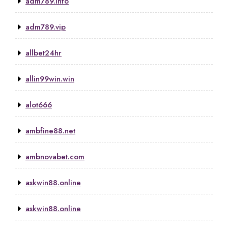
adm789.info
adm789.vip
allbet24hr
allin99win.win
alot666
ambfine88.net
ambnovabet.com
askwin88.online
askwin88.online