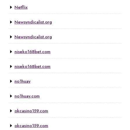
Netflix
Newsyndicalist.org
Newsyndicalist.org
niseko168bet.com
niseko168bet.com
no1huay
no1huay.com
okcasino159.com
okcasino159.com