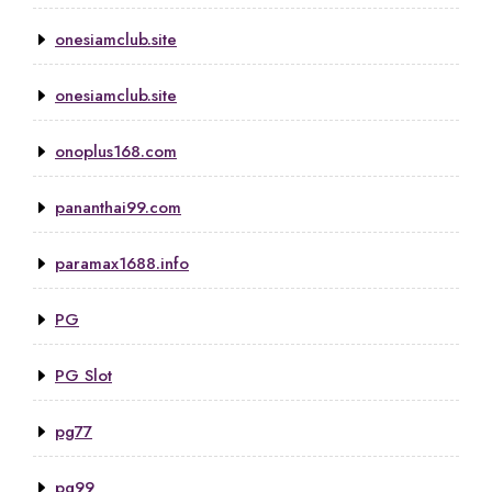
onesiamclub.site
onesiamclub.site
onoplus168.com
pananthai99.com
paramax1688.info
PG
PG Slot
pg77
pg99