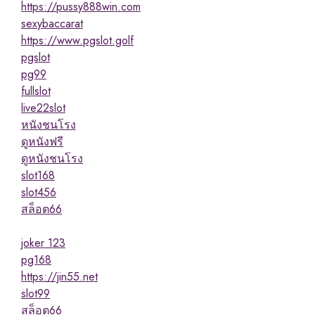
https://pussy888win.com
sexybaccarat
https://www.pgslot.golf
pgslot
pg99
fullslot
live22slot
หนังชนโรง
ดูหนังฟรี
ดูหนังชนโรง
slot168
slot456
สล็อต66
joker 123
pg168
https://jin55.net
slot99
สล็อต66