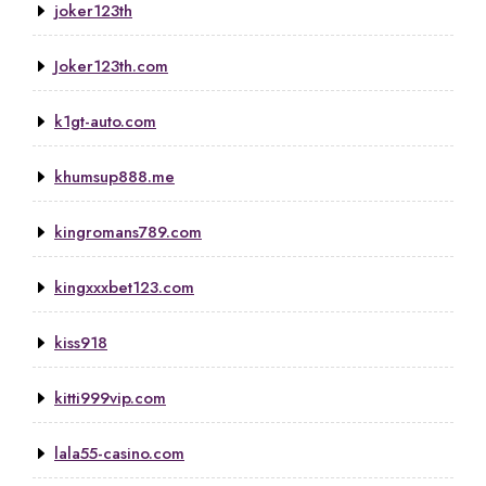
joker123th
Joker123th.com
k1gt-auto.com
khumsup888.me
kingromans789.com
kingxxxbet123.com
kiss918
kitti999vip.com
lala55-casino.com