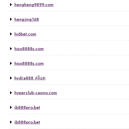
hengheng9899.com
hengjing168
hi6bet.com
hiso8888s.com
hiso8888s.com
hydra888 สล็อต
hyperclub-casino.com
ib888pro.bet
ib888pro.bet