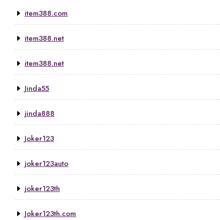
item388.com
item388.net
item388.net
Jinda55
jinda888
Joker123
joker123auto
joker123th
Joker123th.com