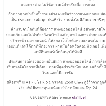
แจ่มกระจ่าง ไม่ใช้อารมณ์สำหรับเพื่อการแทง
ถ้าหากคุณทำเป็นทั้งสามอย่าง ผมเชื่อว่าการแทงบอลจะแปล
เป็น ประสบการณ์สนุก บันเทิงใจ รวมทั้งไม่มีอันตราย จริงๆ
สำหรับคนใดกันที่ต้องการ แทงบอลออนไลน์ อย่างสบายใจ
ปลอดภัย และไม่จำต้องกังวลใจเรื่องปัญหาเรื่องการฝากถอนหร
บริการช้า ผมขอแนะนำให้ลอง เว็บไซต์แทงบอลตรงไม่ผ่าน
เอเย่นต์ เล่นได้ทุกที่ที่ต้องการ ผ่านมือถือหรือคอมพิวเตอร์ เพี
แต่มีอินเทอร์เน็ตก็สนุกได้ทันที
ประสบการณ์ตรงของผมยืนยันว่า แทงบอลออนไลน์ การเลือ
เว็บตรงคือโอกาสที่เฉียบแหลมที่สุดสำหรับนักแทงบอลอีกทั้งม
ใหม่และก็มืออาชีพ
สล็อตฟรี UFA11k ufa11k 6 มกราคม 2568 Cheri ดูรีวิวจากลูกค
จริง ufa11betลงทุนงบน้อย กำไรหลักแสน Top 24
ขอขอบพระคุณreference
ufa11bet