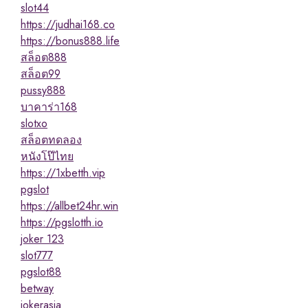
slot44
https://judhai168.co
https://bonus888.life
สล็อต888
สล็อต99
pussy888
บาคาร่า168
slotxo
สล็อตทดลอง
หนังโป๊ไทย
https://1xbetth.vip
pgslot
https://allbet24hr.win
https://pgslotth.io
joker 123
slot777
pgslot88
betway
jokerasia