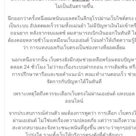
ไม่เป็นอันตรายขึ้น
นึกออกว่าครั้งหนึ่งผมพนันบอลสดในลีกยุโรปผ่านเว็บไซต์ตรง
เป็นระบบ อัปเดตผลเร็วรวมทั้งแม่นยำ ไม่มีปัญหาเงินไม่เข้าหร
ถอนยาก หลังจากจบแมตช์ ผมสามารถเบิกเงินออกในทันที ไม
ต้องคอยหลายชั่วโมงเหมือนเว็บเอเย่นต์ โน่นทำให้เกิดความรู้ส
ว่า การแทงบอลกับเว็บตรงเป็นช่องทางที่ยอดเยี่ยม
นอกเหนือจากนั้น เว็บตรงยังมีกลุ่มช่วยเหลือพร้อมตอบปัญห
ตลอด 24 ชั่วโมง ไม่ว่าจะเรื่องระบบฝากถอน การเดิมพัน หรื
การปรึกษาหารือและขอคำแนะนำ คณะทำงานตอบเร็ว ช่ว
จัดการกับปัญหาได้ในทันที
เพราะเหตุใดถึงควรจะเลือกเว็บตรงไม่ผ่านเอเย่นต์ แทงบอล
ออนไลน์
จากประสบการณ์ส่วนตัว ผมต้องการพูดว่า การเลือก เว็บตรงไ
ผ่านเอเย่นต์ ไม่ใช่แค่เรื่องความปลอดภัย แต่ว่ารวมถึงความ
สะดวกสบายและจังหวะชนะพนันที่สูงขึ้น เพราะว่าทุกๆอย่าง
โปร่งใส รวมทั้งเว็บให้บริการตรงดังที่คำสัญญา