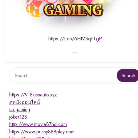
https://t.co/6HIV3q5LgP
…
Search
https://918kissauto.xyz
ดูหนังออนไลน์
sa gaming
joker123
http://www.movie87hd.com
https://www.pussy888play.com