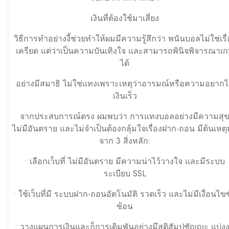
เงินที่ต้องใช้มาเสี่ยง
วิธีการทำอย่างงี้ช่วยทำให้ผมมีความรู้สึกว่า พนันบอลไม่ใช่เรื่
เครียด แต่ว่าเป็นความบันเทิงใจ และสามารถพินิจพิจารณาเ
ได้
อย่างมีสมาธิ ไม่ใช่แทงเพราะเหตุว่าอารมณ์หรือความอยากไ
เงินเร็ว
จากประสบการณ์ตรง ผมพบว่า การแทงบอลอย่างมีความสุ
ไม่มีอันตราย และไม่จำเป็นต้องกลุ้มใจเรื่องฝาก-ถอน มีต้นเหต
จาก 3 สิ่งหลัก:
• เลือกเว็บที่ ไม่มีอันตราย มีความน่าไว้วางใจ และมีระบบ
ระเบียบ SSL
• ใช้เว็บที่มี ระบบฝาก-ถอนอัตโนมัติ รวดเร็ว และไม่มีเงื่อนไข
ซ้อน
• วางแผนการเงินและก็การเดิมพันอย่างมีสติสัมปชัญญะ แบ่ง