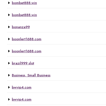
bombet888.win
bombet888.win
bonanza99
boonlert1688.com
boonlert1688.com
brazil999 slot
Business, Small Business
bwvip4.com
bwvip4.com