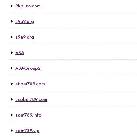
9kpluss.com
a9a9.org
a9a9.org
ABA
ABAGroup2
abbet789.com
acebet789.com
adm789.info
adm789.vip