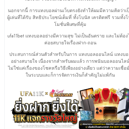
นอกจากนี้ การแทงบอลผ่านเว็บตรงยังทำให้ผมมีความคิดว่าเป
ผู้เล่นที่ได้รับ สิทธิประโยชน์เต็มที่ ทั้งโบนัส เครดิตฟรี รวมทั้ง
โมชั่นพิเศษที่คุ้ม
ufa11bet แทงบอลอย่างมีความสุข ไม่เป็นอันตราย และไม่ต้องไ
ค่อยสบายใจเรื่องฝาก-ถอน
ประสบการณ์ส่วนตัวสำหรับในการ แทงบอลออนไลน์ แทงบอ
อย่างสบายใจ เนื่องจากสำหรับผมแล้ว การพนันบอลออนไลน
ไม่ใช่แค่เรื่องของโชคหรือวิธีเพียงอย่างเดียว แต่ว่าความเชื่อมั
ในระบบและก็การจัดการเงินก็สำคัญไม่แพ้กัน