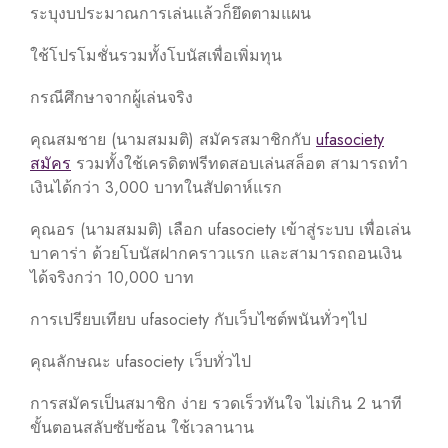
ระบุงบประมาณการเล่นแล้วก็ยึดตามแผน
ใช้โปรโมชั่นรวมทั้งโบนัสเพื่อเพิ่มทุน
กรณีศึกษาจากผู้เล่นจริง
คุณสมชาย (นามสมมติ) สมัครสมาชิกกับ
ufasociety
สมัคร
รวมทั้งใช้เครดิตฟรีทดสอบเล่นสล็อต สามารถทำ
เงินได้กว่า 3,000 บาทในสัปดาห์แรก
คุณอร (นามสมมติ) เลือก ufasociety เข้าสู่ระบบ เพื่อเล่น
บาคาร่า ด้วยโบนัสฝากคราวแรก และสามารถถอนเงิน
ได้จริงกว่า 10,000 บาท
การเปรียบเทียบ ufasociety กับเว็บไซต์พนันทั่วๆไป
คุณลักษณะ ufasociety เว็บทั่วไป
การสมัครเป็นสมาชิก ง่าย รวดเร็วทันใจ ไม่เกิน 2 นาที
ขั้นตอนสลับซับซ้อน ใช้เวลานาน