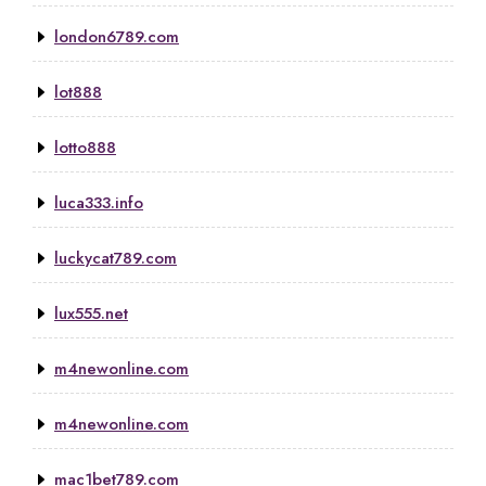
london6789.com
lot888
lotto888
luca333.info
luckycat789.com
lux555.net
m4newonline.com
m4newonline.com
mac1bet789.com