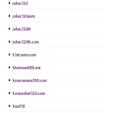
Joker123
joker123auto
joker123th
Joker123th.com
k1gt-auto.com
khumsup888.me
kingromans789.com
kingxxxbet123.com
kiss918