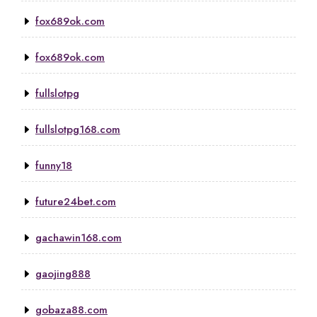
fox689ok.com
fox689ok.com
fullslotpg
fullslotpg168.com
funny18
future24bet.com
gachawin168.com
gaojing888
gobaza88.com