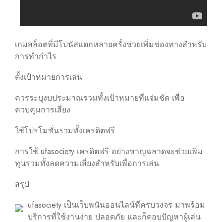
เกมสล็อตที่มีโบนัสแตกหลายครั้งช่วยเพิ่มช่องทางสำหรับ
การทำกำไร
ตั้งเป้าหมายการเล่น
ควรระบุงบประมาณรวมทั้งเป้าหมายที่แจ่มชัด เพื่อ
ควบคุมการเสี่ยง
ใช้โปรโมชั่นรวมทั้งเครดิตฟรี
การใช้ ufasociety เครดิตฟรี อย่างชาญฉลาดจะช่วยเพิ่ม
ทุนรวมทั้งลดความเสี่ยงสำหรับเพื่อการเล่น
สรุป
ufasociety เป็นเว็บพนันออนไลน์ที่ครบวงจร มาพร้อม
บริการที่ใช้งานง่าย ปลอดภัย และก็ตอบปัญหาผู้เล่น