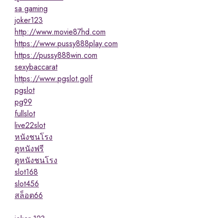
sa gaming
joker123
http://www.movie87hd.com
https://www.pussy888play.com
https://pussy888win.com
sexybaccarat
https://www.pgslot.golf
pgslot
pg99
fullslot
live22slot
หนังชนโรง
ดูหนังฟรี
ดูหนังชนโรง
slot168
slot456
สล็อต66