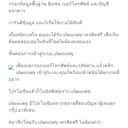
กรอกข้อมูลพื้นฐาน ดังเช่น เบอร์โทรศัพท์ และบัญชี
ธนาคาร
การันตีข้อมูล และก็เริ่มใช้งานได้ทันที
เมื่อสมัครเสร็จ คุณจะได้รับ ufasociety เครดิตฟรี เพื่อเริ่ม
ต้นทดสอบเล่นในทันทีโดยไม่ต้องลงทุนเอง
ขั้นตอนการเข้าสู่ระบบ ufasociety
เพียงแค่กรอกเบอร์โทรศัพท์และรหัสผ่าน แล้วคลิก
ufasociety เข้าสู่ระบบ คุณก็พร้อมเข้าพนันได้ทุกเกมที่
อยาก
โปรโมชั่นแล้วก็โบนัสพิเศษจาก ufasociety
ufasociety มีโปรโมชั่นหลากหลายที่ตอบปัญหาผู้เล่นทุก
กรุ๊ป อาทิเช่น:
สมาชิกใหม่รับ ufasociety เครดิตฟรี ไม่ต้องฝาก