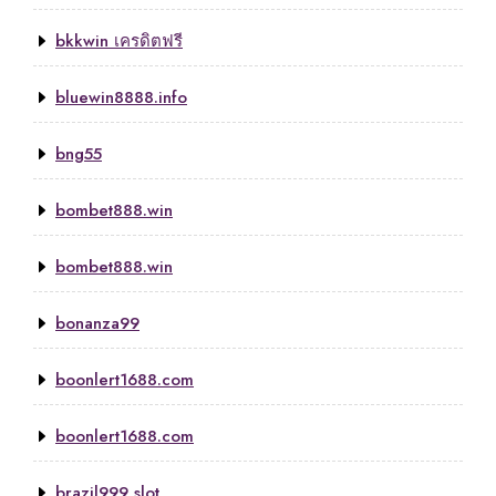
bkkwin เครดิตฟรี
bluewin8888.info
bng55
bombet888.win
bombet888.win
bonanza99
boonlert1688.com
boonlert1688.com
brazil999 slot