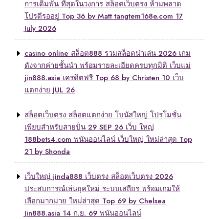
การเดิมพัน ที่สุดในวงการ สล็อตเว็บตรง ห้ามพลาด
โปรดีรออยู่ Top 36 by Matt tangtem168e.com 17
July 2026
casino online สล็อต888 รวมสล็อตน่าเล่น 2026 เกม
ดังจากค่ายชั้นนำ พร้อมรายละเอียดครบทุกมิติ เว็บแม่
jin888.asia เครดิตฟรี Top 68 by Christen 10 เว็บ
แตกง่าย JUL 26
สล็อตเว็บตรง สล็อตแตกง่าย โบนัสใหญ่ โปรโมชั่น
เพียบสำหรับสายปั่น 29 SEP 26 เว็บ ใหญ่
188bets4.com พนันออนไลน์ เว็บใหญ่ ใหม่ล่าสุด Top
21 by Shonda
เว็บใหญ่ jinda888 เว็บตรง สล็อตเว็บตรง 2026
ประสบการณ์เล่นยุคใหม่ ระบบเสถียร พร้อมเกมให้
เลือกมากมาย ใหม่ล่าสุด Top 69 by Chelsea
Jin888.asia 14 ก.ย. 69 พนันออนไลน์