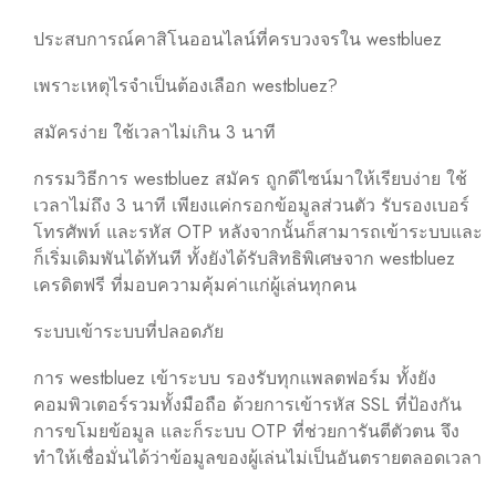
ประสบการณ์คาสิโนออนไลน์ที่ครบวงจรใน westbluez
เพราะเหตุไรจำเป็นต้องเลือก westbluez?
สมัครง่าย ใช้เวลาไม่เกิน 3 นาที
กรรมวิธีการ westbluez สมัคร ถูกดีไซน์มาให้เรียบง่าย ใช้
เวลาไม่ถึง 3 นาที เพียงแค่กรอกข้อมูลส่วนตัว รับรองเบอร์
โทรศัพท์ และรหัส OTP หลังจากนั้นก็สามารถเข้าระบบและ
ก็เริ่มเดิมพันได้ทันที ทั้งยังได้รับสิทธิพิเศษจาก westbluez
เครดิตฟรี ที่มอบความคุ้มค่าแก่ผู้เล่นทุกคน
ระบบเข้าระบบที่ปลอดภัย
การ westbluez เข้าระบบ รองรับทุกแพลตฟอร์ม ทั้งยัง
คอมพิวเตอร์รวมทั้งมือถือ ด้วยการเข้ารหัส SSL ที่ป้องกัน
การขโมยข้อมูล และก็ระบบ OTP ที่ช่วยการันตีตัวตน จึง
ทำให้เชื่อมั่นได้ว่าข้อมูลของผู้เล่นไม่เป็นอันตรายตลอดเวลา