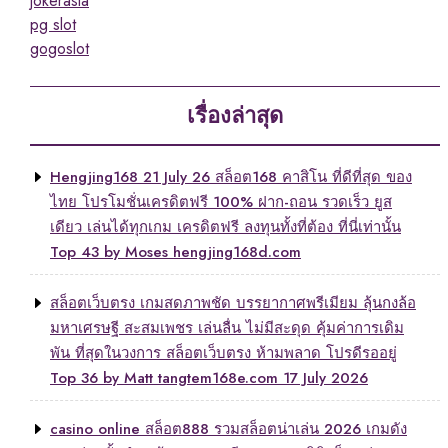
jokerasia
pg slot
gogoslot
เรื่องล่าสุด
Hengjing168 21 July 26 สล็อต168 คาสิโน ที่ดีที่สุด ของ
ไทย โปรโมชั่นเครดิตฟรี 100% ฝาก-ถอน รวดเร็ว ยูส
เดียว เล่นได้ทุกเกม เครดิตฟรี ลงทุนทั้งที่ต้อง ที่นี่เท่านั้น
Top 43 by Moses hengjing168d.com
สล็อตเว็บตรง เกมสดภาพชัด บรรยากาศพรีเมียม ลุ้นกงล้อ
มหาเศรษฐี สะสมเพชร เล่นลื่น ไม่มีสะดุด คุ้มค่าการเดิม
พัน ที่สุดในวงการ สล็อตเว็บตรง ห้ามพลาด โปรดีรออยู่
Top 36 by Matt tangtem168e.com 17 July 2026
casino online สล็อต888 รวมสล็อตน่าเล่น 2026 เกมดัง