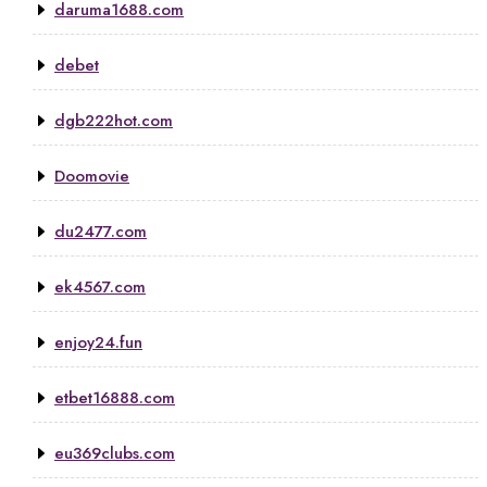
daruma1688.com
debet
dgb222hot.com
Doomovie
du2477.com
ek4567.com
enjoy24.fun
etbet16888.com
eu369clubs.com