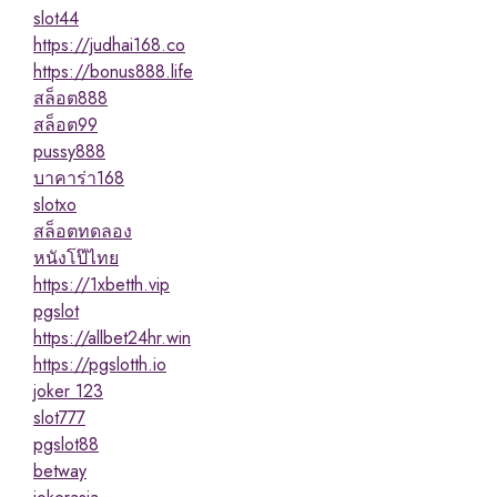
slot44
https://judhai168.co
https://bonus888.life
สล็อต888
สล็อต99
pussy888
บาคาร่า168
slotxo
สล็อตทดลอง
หนังโป๊ไทย
https://1xbetth.vip
pgslot
https://allbet24hr.win
https://pgslotth.io
joker 123
slot777
pgslot88
betway