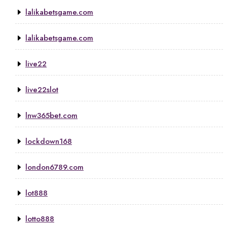
lalikabetsgame.com
lalikabetsgame.com
live22
live22slot
lnw365bet.com
lockdown168
london6789.com
lot888
lotto888