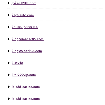
Joker123th.com
k1gt-auto.com
khumsup888.me
kingromans789.com
kingxxxbet123.com
kiss918
kitti999vip.com
lala55-casino.com
lala55-casino.com