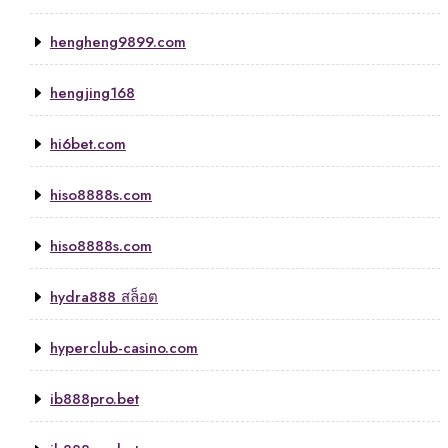
hengheng9899.com
hengjing168
hi6bet.com
hiso8888s.com
hiso8888s.com
hydra888 สล็อต
hyperclub-casino.com
ib888pro.bet