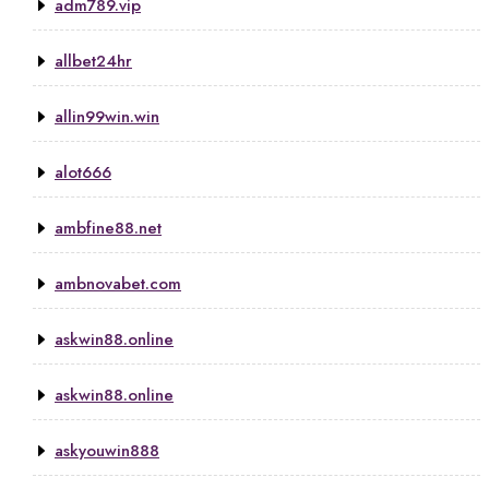
adm789.vip
allbet24hr
allin99win.win
alot666
ambfine88.net
ambnovabet.com
askwin88.online
askwin88.online
askyouwin888