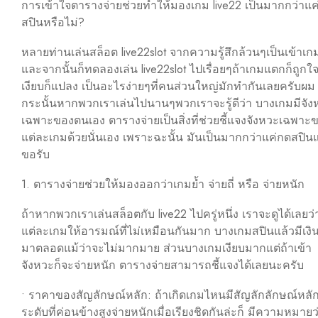
การเข้าใจตารางจ่ายช่วยทำให้มองเกม live22 เป็นมากกว่าแค
สปินหรือไม่?
หลายท่านเล่นสล็อต live22slot จากความรู้สึกล้วนๆเป็นเข้าเก
และจากนั้นก็ทดลองเล่น live22slot ไปเรื่อยๆถ้าเกมแตกก็ถูกใ
เงียบก็แปลง เป็นอะไรง่ายๆที่คนส่วนใหญ่มักทำกันเลยครับผม 
กระนั้นหากพวกเราเล่นไปนานๆพวกเราจะรู้ดีว่า บางเกมมีจัง
เฉพาะของตนเอง ตารางจ่ายเป็นสิ่งที่ช่วยชี้แจงจังหวะเฉพาะ
แต่ละเกมด้วยนั่นเอง เพราะฉะนั้น มันเป็นมากกว่าแค่กดสปิน
ขอรับ
1. ตารางจ่ายช่วยให้มองออกว่าเกมย้ำ จ่ายถี่ หรือ จ่ายหนัก
ถ้าหากพวกเราเล่นสล็อตกับ live22 ไปครู่หนึ่ง เราจะดูได้เลยว่
แต่ละเกมให้อารมณ์ที่ไม่เหมือนกันมาก บางเกมสปินแล้วมีเงิ
มาตลอดแม้ว่าจะไม่มากมาย ส่วนบางเกมเงียบมากแต่ถ้าเข้า
จังหวะก็จะจ่ายหนัก ตารางจ่ายสามารถชี้แจงได้เลยนะครับ
• ราคาของสัญลักษณ์หลัก: ถ้าเกิดเกมไหนมีสัญลักลักษณ์หลั
ระดับที่ค่อนข้างสูงจ่ายหนักเมื่อเรียงชิดกันล่ะก็ มีความหมายว