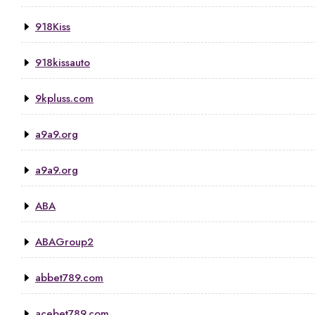
918Kiss
918kissauto
9kpluss.com
a9a9.org
a9a9.org
ABA
ABAGroup2
abbet789.com
acebet789.com