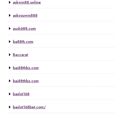
askwin88.online
askyouwin888
audi688.com
ba88th.com
Baccarat
baj88thbz.com
baj88thbz.com
baslot168
baslot168bet.com/