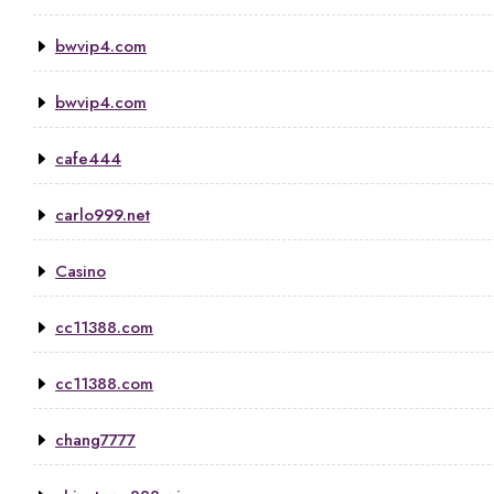
bwvip4.com
bwvip4.com
cafe444
carlo999.net
Casino
cc11388.com
cc11388.com
chang7777