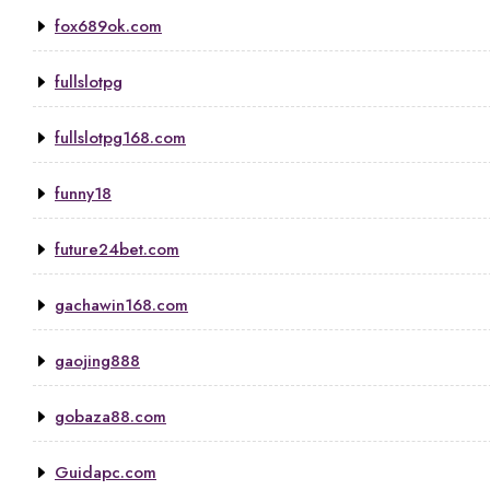
fox689ok.com
fullslotpg
fullslotpg168.com
funny18
future24bet.com
gachawin168.com
gaojing888
gobaza88.com
Guidapc.com