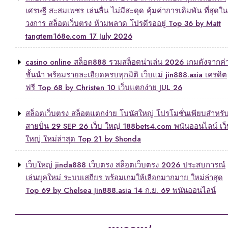
เศรษฐี สะสมเพชร เล่นลื่น ไม่มีสะดุด คุ้มค่าการเดิมพัน ที่สุดใน
วงการ สล็อตเว็บตรง ห้ามพลาด โปรดีรออยู่ Top 36 by Matt
tangtem168e.com 17 July 2026
casino online สล็อต888 รวมสล็อตน่าเล่น 2026 เกมดังจากค่
ชั้นนำ พร้อมรายละเอียดครบทุกมิติ เว็บแม่ jin888.asia เครดิต
ฟรี Top 68 by Christen 10 เว็บแตกง่าย JUL 26
สล็อตเว็บตรง สล็อตแตกง่าย โบนัสใหญ่ โปรโมชั่นเพียบสำหรั
สายปั่น 29 SEP 26 เว็บ ใหญ่ 188bets4.com พนันออนไลน์ เว็
ใหญ่ ใหม่ล่าสุด Top 21 by Shonda
เว็บใหญ่ jinda888 เว็บตรง สล็อตเว็บตรง 2026 ประสบการณ์
เล่นยุคใหม่ ระบบเสถียร พร้อมเกมให้เลือกมากมาย ใหม่ล่าสุด
Top 69 by Chelsea Jin888.asia 14 ก.ย. 69 พนันออนไลน์