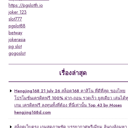
https://pgslotth.io
joker 123
slot777
pgslot88
betway
jokerasia
pg slot
gogoslot
เรื่องล่าสุด
Hengjing168 21 July 26 สล็อต168 คาสิโน ที่ดีที่สุด ของไทย
โปรโมชั่นเครดิตฟรี 100% ฝาก-ถอน รวดเร็ว ยูสเดียว เล่นได้ท
เกม เครดิตฟรี ลงทุนทั้งที่ต้อง ที่นี่เท่านั้น Top 43 by Moses
hengjing168d.com
สล็อตเว็บตรง เกมสดภาพชัด บรรยากาศพรีเมียม ลุ้นกงล้อมหา