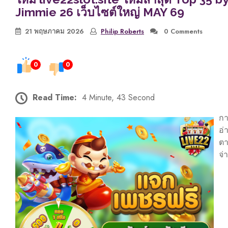
Jimmie 26 เว็บไซต์ใหญ่ MAY 69
21 พฤษภาคม 2026
Philip Roberts
0 Comments
0
0
Read Time:
4 Minute, 43 Second
ก
อ่
ตา
จ่