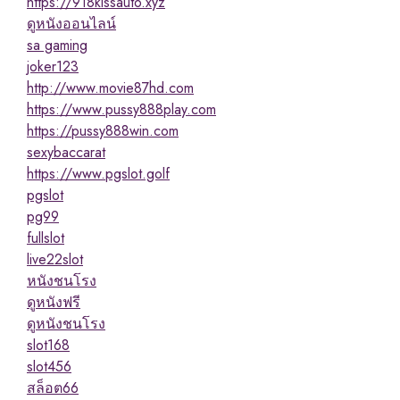
https://918kissauto.xyz
ดูหนังออนไลน์
sa gaming
joker123
http://www.movie87hd.com
https://www.pussy888play.com
https://pussy888win.com
sexybaccarat
https://www.pgslot.golf
pgslot
pg99
fullslot
live22slot
หนังชนโรง
ดูหนังฟรี
ดูหนังชนโรง
slot168
slot456
สล็อต66