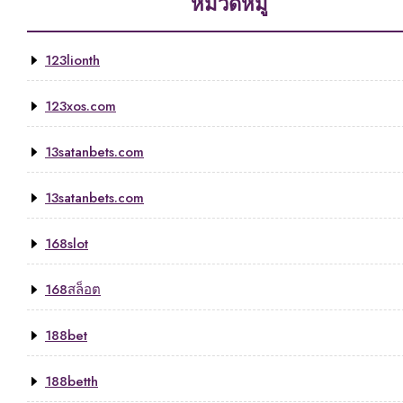
หมวดหมู่
123lionth
123xos.com
13satanbets.com
13satanbets.com
168slot
168สล็อต
188bet
188betth