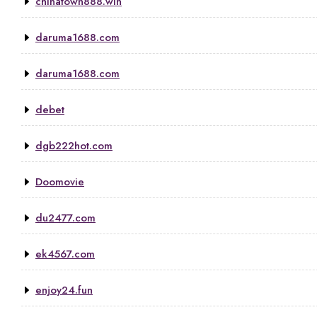
chinatown888.win
daruma1688.com
daruma1688.com
debet
dgb222hot.com
Doomovie
du2477.com
ek4567.com
enjoy24.fun