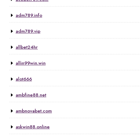
adm789.info
adm789.vip
allbet24hr
allin99win.win
alot666
ambfine88.net
ambnovabet.com
askwin88.online