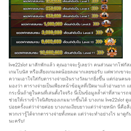
live22slot มาสักพักแล้ว คุณอาจจะรู้เลยว่า คนส่วนมากโฟกั
เกมโบนัส หรือเสียงเกมลดน้อยลงมากเลยขอรับ แต่พวกเขาจะ
ความเอาใจใส่กับตารางจ่ายเงินรางวัลมากยิ่งขึ้น แต่ก่อนคนจ
มองว่า ตารางจ่ายเป็นเพียงหน้าข้อมูลที่เปิดมาแล้วอ่านยาก แม
กระนั้นถ้าดูในคนที่เล่นตั้งใจจริง นี่เป็นข้อมูลล้ำค่าที่สามารถ
ช่วยให้เราเข้าใจนิสัยของเกมมากขึ้นได้ บางเกม live22slot ดู
บ่อยครั้งแต่ว่าจ่ายค่อย บางเกมเงียบยาวแต่ว่าจ่ายหนัก นี่คือสิ่ง
พวกเรารู้ได้จากตารางจ่ายทั้งหมด แต่ว่าจะทำอย่างไร มาดูกั
นะครับ!