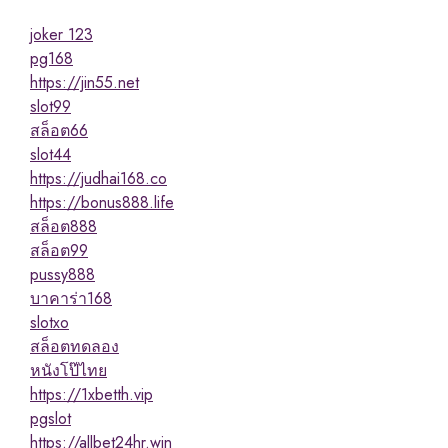
joker 123
pg168
https://jin55.net
slot99
สล็อต66
slot44
https://judhai168.co
https://bonus888.life
สล็อต888
สล็อต99
pussy888
บาคาร่า168
slotxo
สล็อตทดลอง
หนังโป๊ไทย
https://1xbetth.vip
pgslot
https://allbet24hr.win