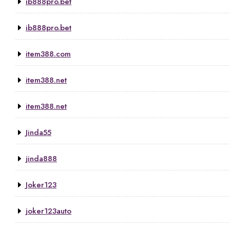
ib888pro.bet
ib888pro.bet
item388.com
item388.net
item388.net
Jinda55
jinda888
Joker123
joker123auto