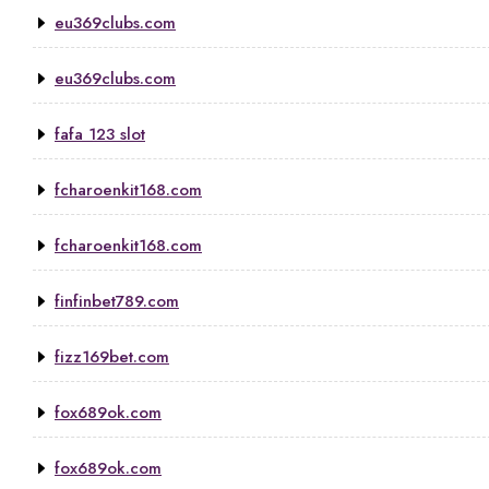
eu369clubs.com
eu369clubs.com
fafa 123 slot
fcharoenkit168.com
fcharoenkit168.com
finfinbet789.com
fizz169bet.com
fox689ok.com
fox689ok.com