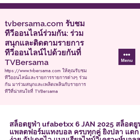
Skip
to
content
tvbersama.com รับชม
ทีวีออนไลน์ร่วมกัน: ร่วม
สนุกและติดตามรายการ
ทีวีออนไลน์ไปด้วยกันที่
TVBersama
Menu
https://www.tvbersama.com ให้คุณรับชม
ทีวีออนไลน์และรายการรายการต่างๆ ร่วม
กัน มาร่วมสนุกและเพลิดเพลินกับรายการ
ทีวีที่น่าสนใจที่ TVBersama
สล็อตยูฟ่า ufabetxx 6 JAN 2025 สล็อตยูฟ
แพลตฟอร์มแทงบอล ครบทุกคู่ ยิงปลา แตก
ง่าย อัปเดตไว แบบเรียลไทม์วิเคราะห์บอล