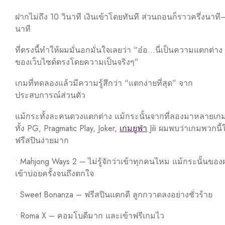
ฝากไม่ถึง 10 วินาที เงินเข้าโดยทันที ส่วนถอนก็ราวครึ่งนาที
นาที
ที่ตรงนี้ทำให้ผมมั่นอกมั่นใจเลยว่า “อ๋อ…นี่เป็นความแตกต่าง
ของเว็บไซต์ตรงโดยความเป็นจริงๆ”
เกมที่ทดลองแล้วมีความรู้สึกว่า “แตกง่ายที่สุด” จาก
ประสบการณ์ส่วนตัว
แม้กระทั้งละคนดวงแตกต่าง แม้กระนั้นจากที่ลองมาหลายเก
ทั้ง PG, Pragmatic Play, Joker,
เกมยูฟ่า
Jili ผมพบว่าเกมพวกนี้ใ
ฟรีสปินง่ายมาก
• Mahjong Ways 2 – ไม่รู้จักว่าเข้าทุกคนไหม แม้กระนั้นขอ
เข้าบ่อยครั้งจนถึงตกใจ
• Sweet Bonanza – ฟรีสปินแตกดี ลูกกวาดลงอย่างชั่วร้าย
• Roma X – คอมโบดีมาก และเข้าฟรีเกมไว