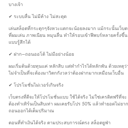
บางเจ้า
✔ ระบบลื่น ไม่มีค้าง ไม่สะดุด
เล่นสล็อตที่กระตุกๆจังหวะแตกจะน้อยลงมาก แม้กระนั้นเว็บต
ที่ผมเล่น ภาพเนียน หมุนลื่น ทำให้รอบเข้าฟีพบร์หลายครั้งขึ้น
แบบรู้สึกได้
✔ ฝาก–ถอนออโต้ ไม่มีอย่างน้อย
ผมเริ่มต้นด้วยทุนแค่ หลักสิบ แต่ทำกำไรได้หลักพัน ด้วยเหตุว่
ไม่จำเป็นที่จะต้องมาวิตกกังวลว่าต้องฝากมากเหมือนเว็บอื่น
✔ โปรโมชั่นไม่เวอร์เกินจริง
เว็บตรงที่ดีจะให้โปรโมชั่นแบบ ใช้ได้จริง ไม่ใช่เครดิตฟรีที่จะ
ต้องทำเทิร์นเป็นสิบเท่า ผมเคยรับโปร 50% แล้วทำยอดไม่ยา
ถอนออกได้เต็มปริมาณ
ตอนที่ทำเงินได้จริง ตามประสบการณ์ตรง สล็อตยูฟ่า