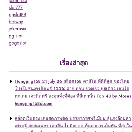
joker 123
slot777
pgslot88
betway
jokerasia
pg slot
gogoslot
เรื่องล่าสุด
Hengjing168 21 July 26 สล็อต168 คาสิโน ที่ดีที่สุด ของไทย
โปรโมชั่นเครดิตฟรี 100% ฝาก-ถอน รวดเร็ว ยูสเดียว เล่นได้
ทุกเกม เครดิตฟรี ลงทุนทั้งที่ต้อง ที่นี่เท่านั้น Top 43 by Moses
hengjing168d.com
สล็อตเว็บตรง เกมสดภาพชัด บรรยากาศพรีเมียม ลุ้นกงล้อมหา
เศรษฐี สะสมเพชร เล่นลื่น ไม่มีสะดุด คุ้มค่าการเดิมพัน ที่สุดใน