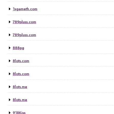
1xgameth.com
789pluss.com
789pluss.com
888pg
8lots.com
8lots.com
8lots.me
8lots.me
918Kiss