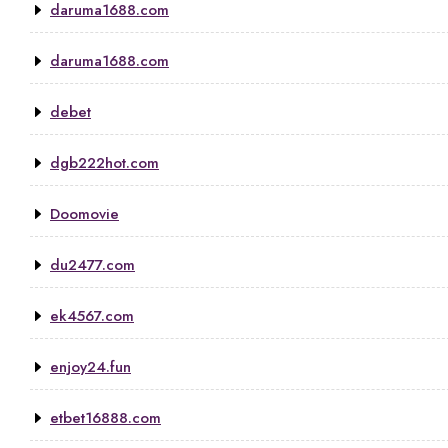
daruma1688.com
daruma1688.com
debet
dgb222hot.com
Doomovie
du2477.com
ek4567.com
enjoy24.fun
etbet16888.com