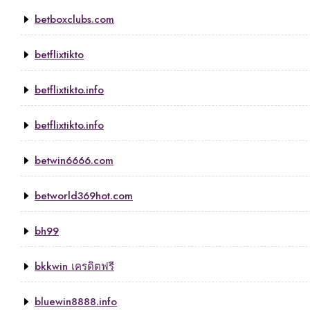
betboxclubs.com
betflixtikto
betflixtikto.info
betflixtikto.info
betwin6666.com
betworld369hot.com
bh99
bkkwin เครดิตฟรี
bluewin8888.info