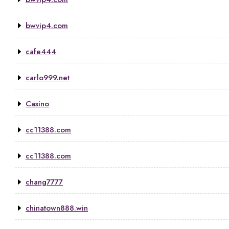
bwvip4.com
cafe444
carlo999.net
Casino
cc11388.com
cc11388.com
chang7777
chinatown888.win