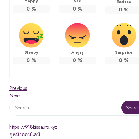
Happy
Sad
Excited
0
%
0
%
0
%
Sleepy
Angry
Surprise
0
%
0
%
0
%
แนะแนว
Previous
Previous
Post
Next
Next
เรื่อง
Post
Searc
https://918kissauto.xyz
ดูหนังออนไลน์