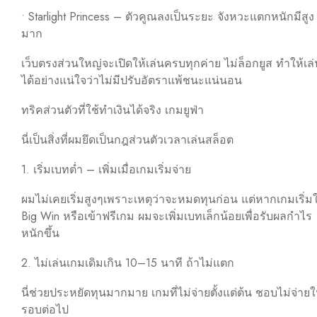
• Starlight Princess – ตัวคูณลงเป็นระยะ จังหวะแตกหนักมีสูง
มาก
เว็บตรงส่วนใหญ่จะเปิดให้เล่นครบทุกค่าย ไม่ล็อกยูส ทำให้เล่
ได้อย่างแน่ใจว่าไม่มีปรับอัตราแพ้ชนะแน่นอน
ทริคส่วนตัวที่ใช้ทำเงินได้จริง เกมยูฟ่า
นี่เป็นสิ่งที่ผมยึดเป็นกฎส่วนตัวเวลาเล่นสล็อต
1. เริ่มเบทต่ำ – เพิ่มเมื่อเกมเริ่มจ่าย
ผมไม่เคยเริ่มสูงๆเพราะเหตุว่าจะหมดทุนก่อน แต่หากเกมเริ่มใ
Big Win หรือเข้าฟรีเกม ผมจะเพิ่มเบทเล็กน้อยเพื่อรับผลกำไร
หนักขึ้น
2. ไม่เล่นเกมเดิมเกิน 10–15 นาที ถ้าไม่แตก
นี่ช่วยประหยัดทุนมากมาย เกมที่ไม่จ่ายตั้งแต่ต้น ชอบไม่จ่าย
รอบต่อไป