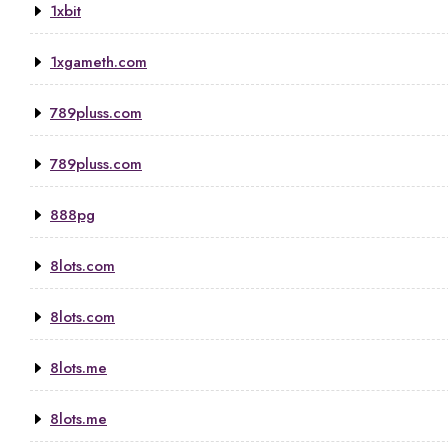
1xbit
1xgameth.com
789pluss.com
789pluss.com
888pg
8lots.com
8lots.com
8lots.me
8lots.me