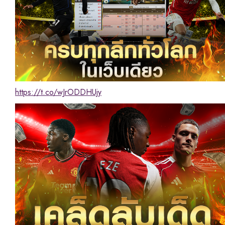
https://t.co/wJrODDHUjy