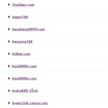
Guidapc.com
happy168
hengheng9899.com
hengjing168
hi6bet.com
hiso8888s.com
hiso8888s.com
hydra888 สล็อต
hyperclub-casino.com