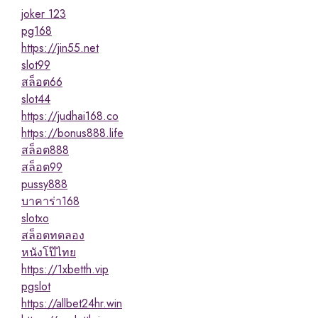
joker 123
pg168
https://jin55.net
slot99
สล็อต66
slot44
https://judhai168.co
https://bonus888.life
สล็อต888
สล็อต99
pussy888
บาคาร่า168
slotxo
สล็อตทดลอง
หนังโป๊ไทย
https://1xbetth.vip
pgslot
https://allbet24hr.win