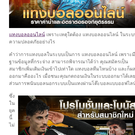
แทงบอลออนไลน์
เพราะเหตุใดต้อง แทงบอลออนไลน์ ในระบ
ความปลอดภัยอย่างไร
คำว่าการแทงบอลในระบบเป็นการ แทงบอลออนไลน์ เพราะม
ฐานข้อมูลที่กระจ่าง สามารถพิจารณาได้ว่า คุณสมัครเป็น
สมาชิกเพิ่มเติมเงินเข้าไปเท่าใด แทงบอลทีมไหนบ้าง และก็ผลท
ออกมาคืออะไร เมื่อชนะคุณกดถอนเงินในระบบออกมาได้เล
ส่วนการพนันบอลนอกระบบเป็นแทงผ่านโต๊ะบอลแบบออฟไลน
ซึ่ง
ใน
ยุค
นี้
ไม่