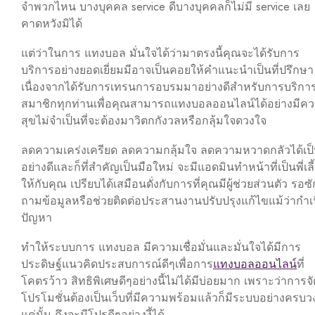
จำพวกไหน บางบุคคล service ดีบางบุคคลก็ไม่มี service เลย
คาดหวังมิได้
แต่ว่าในการ แทงบอล มั่นใจได้ว่ามาตรงนี้คุณจะได้รับการ
บริการอย่างยอดเยี่ยมมีอาจเป็นคอยให้คำแนะนำเป็นที่ปรึกษา
เนื่องจากได้รับการเทรนการอบรมมาอย่างดีสำหรับการบริกา
สมาชิกทุกท่านเพื่อคุณสามารถแทงบอลออนไลน์ได้อย่างมีค
สุขไม่จำเป็นที่จะต้องมาวิตกกังวลหรือกลุ้มใจดวงใจ
ลดความเคร่งเครียด ลดความกลุ้มใจ ลดความหวาดกลัวได้เป
อย่างดีและก็ที่สำคัญเป็นมือใหม่ จะมีแอดมินทำหน้าที่เป็นพี่เลี
ให้กับคุณ เปรียบได้เสมือนดั่งกับการที่คุณมีผู้ช่วยส่วนตัว รอซั
ถามข้อมูลหรือช่วยติดต่อประสานงานปรับปรุงแก้ไขแม้ว่ากำเ
ปัญหา
ทำให้ระบบการ แทงบอล มีความเชื่อมั่นและมั่นใจได้มีการ
ประดิษฐ์แนวคิดประสบการณ์ดีๆเพื่อการ
แทงบอลออนไลน์
ที่
โคตรว้าว สิทธิพิเศษดีๆอย่างนี้ไม่ได้มีบ่อยมาก เพราะว่าการจั
โปรโมชั่นต้องเป็นเว็บที่มีความพร้อมแล้วก็มีระบบอย่างครบว
แค่นั้น ถึงจะมีโปรดีๆอย่างงี้ได้