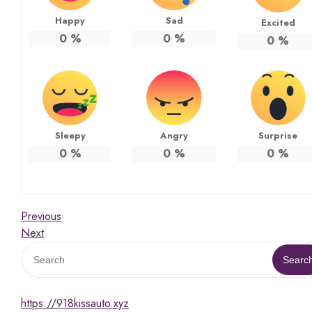
Happy
Sad
Excited
0
%
0
%
0
%
Sleepy
Angry
Surprise
0
%
0
%
0
%
แนะแนว
Previous
Previous
Post
Next
Next
เรื่อง
Post
Searc
https://918kissauto.xyz