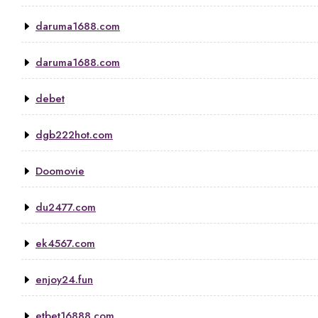
daruma1688.com
daruma1688.com
debet
dgb222hot.com
Doomovie
du2477.com
ek4567.com
enjoy24.fun
etbet16888.com