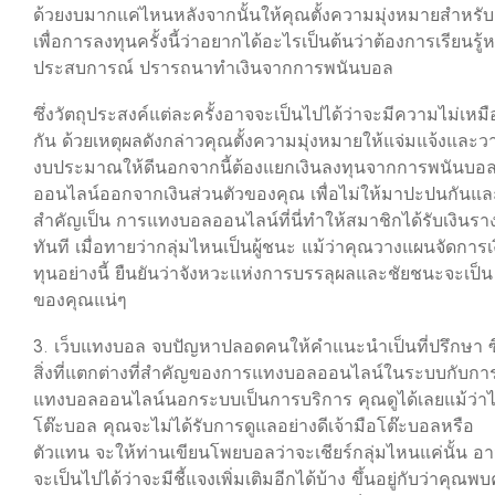
ด้วยงบมากแค่ไหนหลังจากนั้นให้คุณตั้งความมุ่งหมายสำหรับ
เพื่อการลงทุนครั้งนี้ว่าอยากได้อะไรเป็นต้นว่าต้องการเรียนรู้
ประสบการณ์ ปรารถนาทำเงินจากการพนันบอล
ซึ่งวัตถุประสงค์แต่ละครั้งอาจจะเป็นไปได้ว่าจะมีความไม่เหม
กัน ด้วยเหตุผลดังกล่าวคุณตั้งความมุ่งหมายให้แจ่มแจ้งและว
งบประมาณให้ดีนอกจากนี้ต้องแยกเงินลงทุนจากการพนันบอ
ออนไลน์ออกจากเงินส่วนตัวของคุณ เพื่อไม่ให้มาปะปนกันและ
สำคัญเป็น การแทงบอลออนไลน์ที่นี่ทำให้สมาชิกได้รับเงินราง
ทันที เมื่อทายว่ากลุ่มไหนเป็นผู้ชนะ แม้ว่าคุณวางแผนจัดการเ
ทุนอย่างนี้ ยืนยันว่าจังหวะแห่งการบรรลุผลและชัยชนะจะเป็น
ของคุณแน่ๆ
3. เว็บแทงบอล จบปัญหาปลอดคนให้คำแนะนำเป็นที่ปรึกษา ซึ
สิ่งที่แตกต่างที่สำคัญของการแทงบอลออนไลน์ในระบบกับกา
แทงบอลออนไลน์นอกระบบเป็นการบริการ คุณดูได้เลยแม้ว่า
โต๊ะบอล คุณจะไม่ได้รับการดูแลอย่างดีเจ้ามือโต๊ะบอลหรือ
ตัวแทน จะให้ท่านเขียนโพยบอลว่าจะเชียร์กลุ่มไหนแค่นั้น อ
จะเป็นไปได้ว่าจะมีชี้แจงเพิ่มเติมอีกได้บ้าง ขึ้นอยู่กับว่าคุณพ