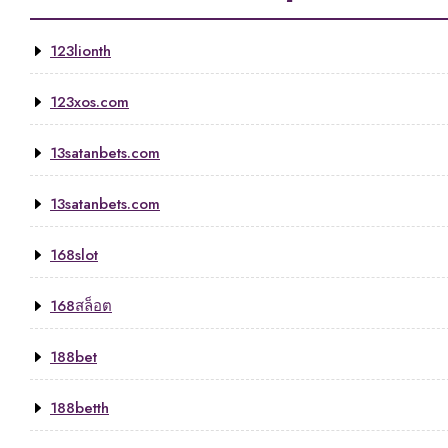
123lionth
123xos.com
13satanbets.com
13satanbets.com
168slot
168สล็อต
188bet
188betth