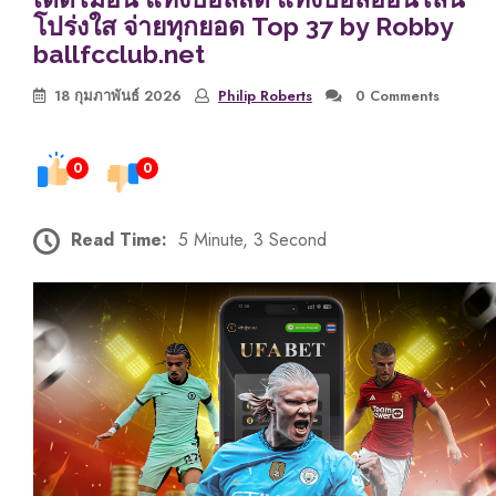
โปร่งใส จ่ายทุกยอด Top 37 by Robby
ballfcclub.net
18 กุมภาพันธ์ 2026
Philip Roberts
0 Comments
0
0
Read Time:
5 Minute, 3 Second