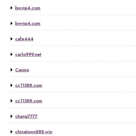
bwvip4.com
bwvip4.com
cafe444
carlo999.net
Casino
cc11388.com
cc11388.com
chang7777
chinatown888.win