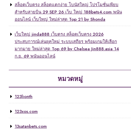
สล็อตเว็บตรง สล็อตแตกง่าย โบนัสใหญ่ โปรโมชั่นเพียบ
สำหรับสายปั่น 29 SEP 26 เว็บ ใหญ่ 188bets4.com พนัน
ออนไลน์ เว็บใหญ่ ใหม่ล่าสุด Top 21 by Shonda
เว็บใหญ่ jinda888 เว็บตรง สล็อตเว็บตรง 2026
ประสบการณ์เล่นยุคใหม่ ระบบเสถียร พร้อมเกมให้เลือก
มากมาย ใหม่ล่าสุด Top 69 by Chelsea Jin888.asia 14
ก.ย. 69 พนันออนไลน์
หมวดหมู่
123lionth
123xos.com
13satanbets.com