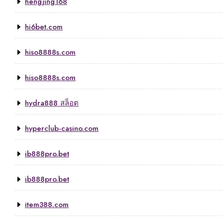
hengjing168
hi6bet.com
hiso8888s.com
hiso8888s.com
hydra888 สล็อต
hyperclub-casino.com
ib888pro.bet
ib888pro.bet
item388.com