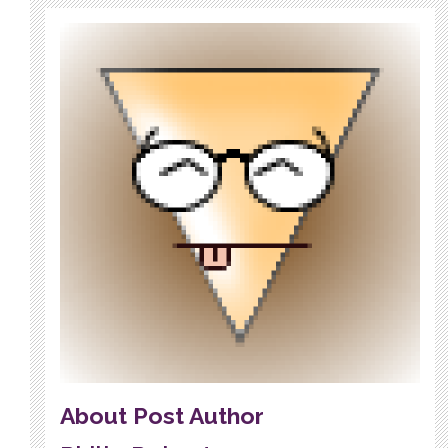
About Post Author