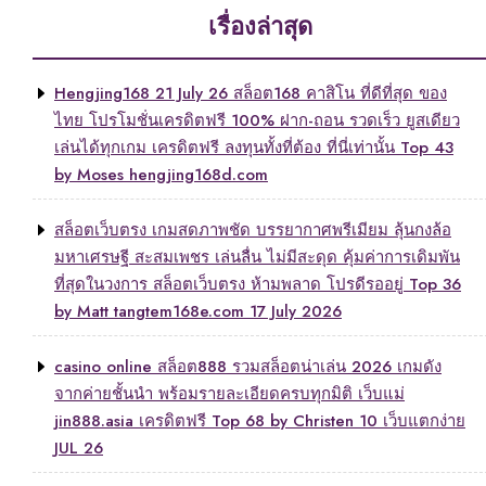
เรื่องล่าสุด
Hengjing168 21 July 26 สล็อต168 คาสิโน ที่ดีที่สุด ของ
ไทย โปรโมชั่นเครดิตฟรี 100% ฝาก-ถอน รวดเร็ว ยูสเดียว
เล่นได้ทุกเกม เครดิตฟรี ลงทุนทั้งที่ต้อง ที่นี่เท่านั้น Top 43
by Moses hengjing168d.com
สล็อตเว็บตรง เกมสดภาพชัด บรรยากาศพรีเมียม ลุ้นกงล้อ
มหาเศรษฐี สะสมเพชร เล่นลื่น ไม่มีสะดุด คุ้มค่าการเดิมพัน
ที่สุดในวงการ สล็อตเว็บตรง ห้ามพลาด โปรดีรออยู่ Top 36
by Matt tangtem168e.com 17 July 2026
casino online สล็อต888 รวมสล็อตน่าเล่น 2026 เกมดัง
จากค่ายชั้นนำ พร้อมรายละเอียดครบทุกมิติ เว็บแม่
jin888.asia เครดิตฟรี Top 68 by Christen 10 เว็บแตกง่าย
JUL 26