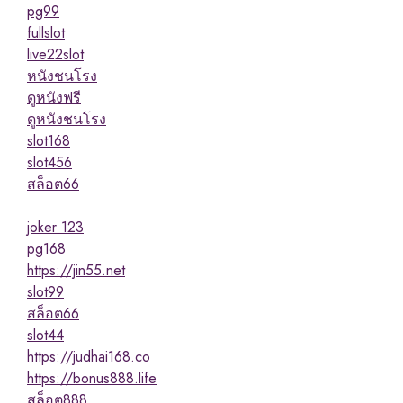
pg99
fullslot
live22slot
หนังชนโรง
ดูหนังฟรี
ดูหนังชนโรง
slot168
slot456
สล็อต66
joker 123
pg168
https://jin55.net
slot99
สล็อต66
slot44
https://judhai168.co
https://bonus888.life
สล็อต888