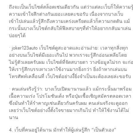
ถึงจะเป็นเว็บไซต์สล็อตเช่นเดียวกัน แต่ว่าแต่ละเว็บก็ให้ความรู
ความเข้าใจสึกต่างกันเยอะเลยคะขอรับ เนื่องจากบางเว็บ
เข้าไปเล่นแล้วรู้สึกถึงความเคร่งเครียดแล้วก็ความกดดัน แม้
กระนั้นบางเว็บไซต์กลับให้ฟีลสบายๆที่ทำให้อยากกลับมาเล่น
บ่อยๆได้
• joker123auto เว็บไซต์ดูสะอาดและอ่านง่าย: เวลาทุกสิ่งทุก
อย่างบนเว็บไซต์มีเยอะเกินไป พวกเราจะรู้สึกอ่อนเพลียโดย
ไม่รู้ตัวเลยครับผม เว็บไซต์ที่จัดสบายตา วางข้อมูลไม่รก จะก่
ให้เรารู้สึกบรรเทาเวลาใช้งานมากยิ่งกว่า ยิ่งถ้าหากเล่นบน
โทรศัพท์เคลื่อนที่ เว็บไซต์อย่างงี้ยิ่งจำเป็นจะต้องเลยล่ะขอรับ
• คนเล่นจริงรู้ว่า: บางเว็บเปิดมานานแล้ว แม้กระนั้นมาพร้อม
เนื้อความเร่ง โปรโมชันเด้ง หรือปุ่มเชื้อเชิญสมัครตลอดเวลา
ซึ่งมันทำให้รำคาญเช่นเดียวกันครับผม คนเล่นจริงจะดูออก
เลยว่าเว็บไซต์อย่างงี้ตั้งใจขายมากเกินไป ทำให้ใช้งานได้ไม่
นาน
4. เว็บที่คนอยู่ได้นาน มักทำให้ผู้เล่นรู้สึก “เป็นตัวเอง”