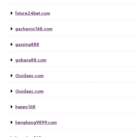
future24bet.com
gachawin168.com
gaojing888
gobaza88.com
Guidapc.com
Guidapc.com
happy168
hengheng9899.com