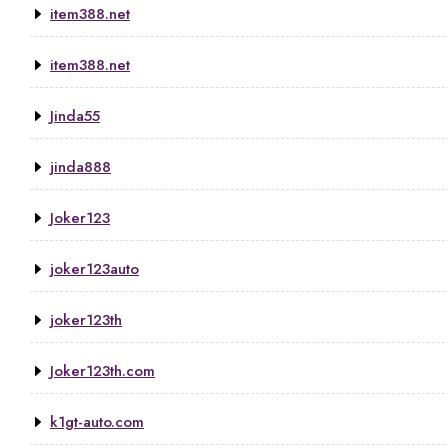
item388.net
item388.net
Jinda55
jinda888
Joker123
joker123auto
joker123th
Joker123th.com
k1gt-auto.com