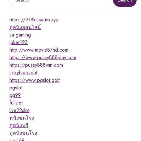
https://918kissauto.xyz
ดูหนังออนไลน์
sa gaming
joker123
http://www.movie87hd.com
https://www.pussy888play.com
https://pussy888win.com
sexybaccarat
https://www.pgslot.golf
pgslot
pg99
fullslot
live22slot
หนังชนโรง
ดูหนังฟรี
ดูหนังชนโรง
slot168