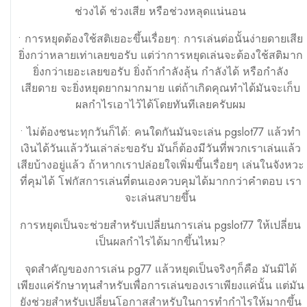
ช่วงได้ ช่วงเสีย หรือช่วงหลุดแน่นอน
• การหยุดต้องใช้สติเยอะขึ้นเรื่อยๆ: การเล่นต่อนั้นง่ายดายเสีย
ยิ่งกว่าหลายเท่าเลยขอรับ แต่ว่าการหยุดเล่นจะต้องใช้สติมาก
ยิ่งกว่าเยอะเลยขอรับ ยิ่งถ้ากำลังลุ้น กำลังได้ หรือกำลัง
เสียดาย จะยิ่งหยุดยากมากมาย แต่ถ้าเกิดคุณทำได้มันจะเก็บ
ผลกำไรเอาไว้ได้โดยทันทีเลยครับผม
• ไม่ต้องชนะทุกวันก็ได้: คนใดกันมันจะเล่น pgslot77 แล้วทำ
เงินได้วันแล้ววันเล่าล่ะขอรับ มันก็ต้องมีวันที่พวกเราเล่นแล้ว
เสียบ้างอยู่แล้ว ถ้าหากเราปล่อยใจเพิ่มขึ้นเรื่อยๆ เล่นในจังหวะ
ที่คุมได้ โฟกัสการเล่นที่ตนเองควบคุมได้มากกว่าคำตอบ เรา
จะเล่นสบายขึ้น
การหยุดเป็นจะช่วยสำหรับเปลี่ยนการเล่น pgslot77 ให้เปลี่ยน
เป็นผลกำไรได้มากขึ้นไหม?
จุดสำคัญของการเล่น pg77 แล้วหยุดเป็นจริงๆก็คือ มันมิได้
เพียงแค่รักษาทุนสำหรับเพื่อการเล่นของเราเพียงแค่นั้น แต่มัน
ยังช่วยสำหรับเปลี่ยนโอกาสสำหรับในการทำกำไรให้มากขึ้น