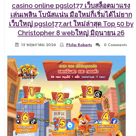
casino online pgslot77 เว็บสล็อตมาแรง
เล่นเพลิน โบนัสแน่น มือใหม่ก็เริ่มได้ไม่ยาก
เว็บใหญ่ pgslot77.art ใหม่ล่าสุด Top 50 by
Christopher 8 webใหญ่ มิถุนายน 26
15 พฤษภาคม 2026
Philip Roberts
0 Comments