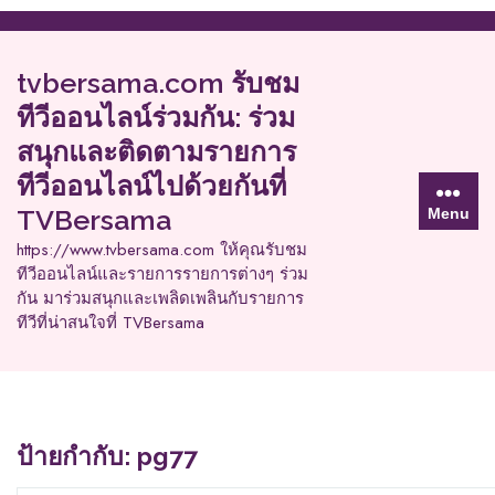
Skip
to
content
tvbersama.com รับชม
ทีวีออนไลน์ร่วมกัน: ร่วม
สนุกและติดตามรายการ
ทีวีออนไลน์ไปด้วยกันที่
TVBersama
Menu
https://www.tvbersama.com ให้คุณรับชม
ทีวีออนไลน์และรายการรายการต่างๆ ร่วม
กัน มาร่วมสนุกและเพลิดเพลินกับรายการ
ทีวีที่น่าสนใจที่ TVBersama
ป้ายกำกับ:
pg77