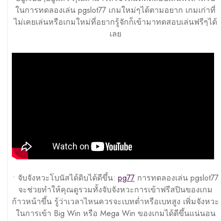
ในการทดลองเล่น pgslot77 เกมใหม่ๆได้ตามอยาก เกมเก่าที่
ไม่เคยเล่นหรือเกมใหม่ที่อยากรู้จักก็เข้ามาทดสอบเล่นฟรีๆได้
เลย
• จับจังหวะโบนัสได้ดิบได้ดีขึ้น:
pg77
การทดลองเล่น pgslot77
จะช่วยทำให้คุณดูรวมทั้งจับจังหวะการเข้าฟรีสปินของเกม
ก้าวหน้าขึ้น รู้ว่าเวลาไหนควรจะเบทต่ำหรือเบทสูง เพิ่มจังหวะ
ในการเข้า Big Win หรือ Mega Win ของเกมได้ดีขึ้นแน่นอน