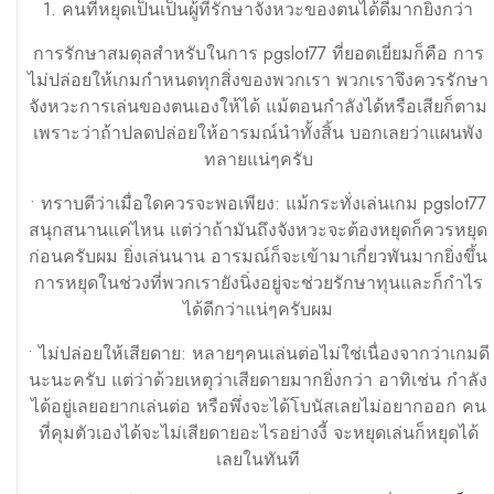
1. คนที่หยุดเป็นเป็นผู้ที่รักษาจังหวะของตนได้ดีมากยิ่งกว่า
การรักษาสมดุลสำหรับในการ pgslot77 ที่ยอดเยี่ยมก็คือ การ
ไม่ปล่อยให้เกมกำหนดทุกสิ่งของพวกเรา พวกเราจึงควรรักษา
จังหวะการเล่นของตนเองให้ได้ แม้ตอนกำลังได้หรือเสียก็ตาม
เพราะว่าถ้าปลดปล่อยให้อารมณ์นำทั้งสิ้น บอกเลยว่าแผนพัง
ทลายแน่ๆครับ
• ทราบดีว่าเมื่อใดควรจะพอเพียง: แม้กระทั่งเล่นเกม pgslot77
สนุกสนานแค่ไหน แต่ว่าถ้ามันถึงจังหวะจะต้องหยุดก็ควรหยุด
ก่อนครับผม ยิ่งเล่นนาน อารมณ์ก็จะเข้ามาเกี่ยวพันมากยิ่งขึ้น
การหยุดในช่วงที่พวกเรายังนิ่งอยู่จะช่วยรักษาทุนและก็กำไร
ได้ดีกว่าแน่ๆครับผม
• ไม่ปล่อยให้เสียดาย: หลายๆคนเล่นต่อไม่ใช่เนื่องจากว่าเกมดี
นะนะครับ แต่ว่าด้วยเหตุว่าเสียดายมากยิ่งกว่า อาทิเช่น กำลัง
ได้อยู่เลยอยากเล่นต่อ หรือพึ่งจะได้โบนัสเลยไม่อยากออก คน
ที่คุมตัวเองได้จะไม่เสียดายอะไรอย่างงี้ จะหยุดเล่นก็หยุดได้
เลยในทันที