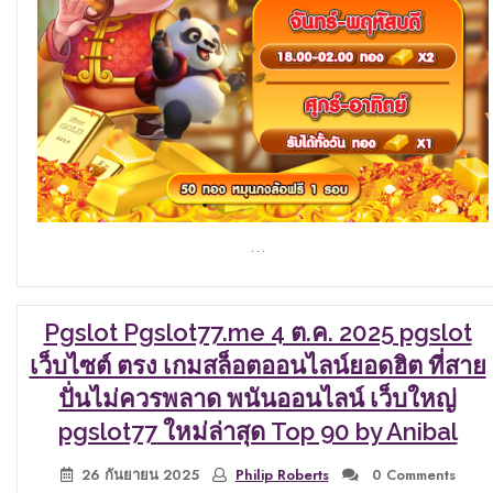
…
Pgslot Pgslot77.me 4 ต.ค. 2025 pgslot
เว็บไซต์ ตรง เกมสล็อตออนไลน์ยอดฮิต ที่สาย
ปั่นไม่ควรพลาด พนันออนไลน์ เว็บใหญ่
pgslot77 ใหม่ล่าสุด Top 90 by Anibal
26 กันยายน 2025
Philip Roberts
0 Comments