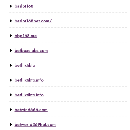
baslot168
baslot168bet.com/
bbp168.me
betboxclubs.com
betflixtikto
betflixtikto.info
betflixtikto.info
betwin6666.com
betworld369hot.com