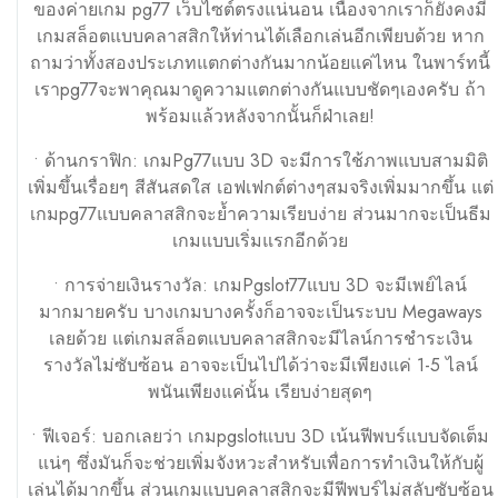
ของค่ายเกม pg77 เว็บไซต์ตรงแน่นอน เนื่องจากเราก็ยังคงมี
เกมสล็อตแบบคลาสสิกให้ท่านได้เลือกเล่นอีกเพียบด้วย หาก
ถามว่าทั้งสองประเภทแตกต่างกันมากน้อยแค่ไหน ในพาร์ทนี้
เราpg77จะพาคุณมาดูความแตกต่างกันแบบชัดๆเองครับ ถ้า
พร้อมแล้วหลังจากนั้นก็ฝ่าเลย!
• ด้านกราฟิก: เกมPg77แบบ 3D จะมีการใช้ภาพแบบสามมิติ
เพิ่มขึ้นเรื่อยๆ สีสันสดใส เอฟเฟกต์ต่างๆสมจริงเพิ่มมากขึ้น แต่
เกมpg77แบบคลาสสิกจะย้ำความเรียบง่าย ส่วนมากจะเป็นธีม
เกมแบบเริ่มแรกอีกด้วย
• การจ่ายเงินรางวัล: เกมPgslot77แบบ 3D จะมีเพย์ไลน์
มากมายครับ บางเกมบางครั้งก็อาจจะเป็นระบบ Megaways
เลยด้วย แต่เกมสล็อตแบบคลาสสิกจะมีไลน์การชำระเงิน
รางวัลไม่ซับซ้อน อาจจะเป็นไปได้ว่าจะมีเพียงแค่ 1-5 ไลน์
พนันเพียงแค่นั้น เรียบง่ายสุดๆ
• ฟีเจอร์: บอกเลยว่า เกมpgslotแบบ 3D เน้นฟีพบร์แบบจัดเต็ม
แน่ๆ ซึ่งมันก็จะช่วยเพิ่มจังหวะสำหรับเพื่อการทำเงินให้กับผู้
เล่นได้มากขึ้น ส่วนเกมแบบคลาสสิกจะมีฟีพบร์ไม่สลับซับซ้อน