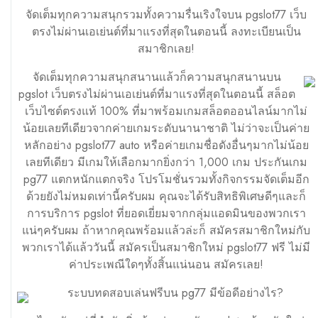
จัดเต็มทุกความสนุกรวมทั้งความรื่นเริงใจบน pgslot77 เว็บ
ตรงไม่ผ่านเอเย่นต์ที่มาแรงที่สุดในตอนนี้ ลงทะเบียนเป็น
สมาชิกเลย!
จัดเต็มทุกความสนุกสนานแล้วก็ความสนุกสนานบน
pgslot เว็บตรงไม่ผ่านเอเย่นต์ที่มาแรงที่สุดในตอนนี้ สล็อต
เว็บไซต์ตรงแท้ 100% ที่มาพร้อมเกมสล็อตออนไลน์มากไม่
น้อยเลยทีเดียวจากค่ายเกมระดับนานาชาติ ไม่ว่าจะเป็นค่าย
หลักอย่าง pgslot77 auto หรือค่ายเกมชื่อดังอื่นๆมากไม่น้อย
เลยทีเดียว มีเกมให้เลือกมากยิ่งกว่า 1,000 เกม ประกันเกม
pg77 แตกหนักแตกจริง โปรโมชั่นรวมทั้งกิจกรรมจัดเต็มอีก
ด้วยยังไม่หมดเท่านี้ครับผม คุณจะได้รับสิทธิพิเศษดีๆและก็
การบริการ pgslot ที่ยอดเยี่ยมจากกลุ่มแอดมินของพวกเรา
แน่ๆครับผม ถ้าหากคุณพร้อมแล้วล่ะก็ สมัครสมาชิกใหม่กับ
พวกเราได้แล้ววันนี้ สมัครเป็นสมาชิกใหม่ pgslot77 ฟรี ไม่มี
ค่าประเพณีใดๆทั้งสิ้นแน่นอน สมัครเลย!
ระบบทดสอบเล่นฟรีบน pg77 มีข้อดีอย่างไร?