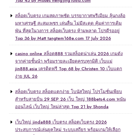
Top 43 by Moses hengjing168d.com
สล็อตเว็บตรง เกมสดภาพชัด บรรยากาศพรีเมียม ลุ้นกงล้อ
มหาเศรษฐี สะสมเพชร เล่นลื่น ไม่มีสะดุด คุ้มค่าการเดิม
พัน ที่สุดในวงการ สล็อตเว็บตรง ห้ามพลาด โปรดีรออยู่
Top 36 by Matt tangtem168e.com 17 July 2026
casino online สล็อต888 รวมสล็อตน่าเล่น 2026 เกมดัง
จากค่ายชั้นนำ พร้อมรายละเอียดครบทุกมิติ เว็บแม่
jin888.asia เครดิตฟรี Top 68 by Christen 10 เว็บแตก
ง่าย JUL 26
สล็อตเว็บตรง สล็อตแตกง่าย โบนัสใหญ่ โปรโมชั่นเพียบ
สำหรับสายปั่น 29 SEP 26 เว็บ ใหญ่ 188bets4.com พนัน
ออนไลน์ เว็บใหญ่ ใหม่ล่าสุด Top 21 by Shonda
เว็บใหญ่ jinda888 เว็บตรง สล็อตเว็บตรง 2026
ประสบการณ์เล่นยุคใหม่ ระบบเสถียร พร้อมเกมให้เลือก